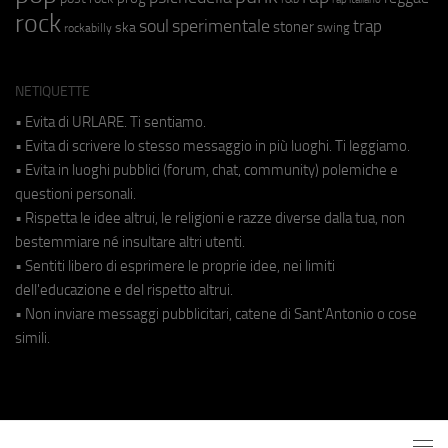
rock
soul
sperimentale
trap
stoner
ska
swing
rockabilly
NETIQUETTE
• Evita di URLARE. Ti sentiamo.
• Evita di scrivere lo stesso messaggio in più luoghi. Ti leggiamo.
• Evita in luoghi pubblici (forum, chat, community) polemiche e
questioni personali.
• Rispetta le idee altrui, le religioni e razze diverse dalla tua, non
bestemmiare né insultare altri utenti.
• Sentiti libero di esprimere le proprie idee, nei limiti
dell'educazione e del rispetto altrui.
• Non inviare messaggi pubblicitari, catene di Sant'Antonio o cose
simili.