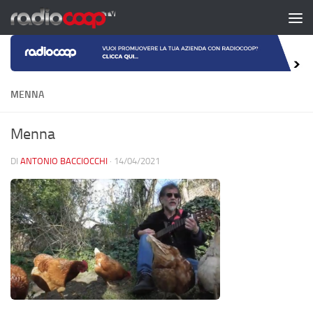
Salta al contenuto
MENNA
Menna
DI
ANTONIO BACCIOCCHI
·
14/04/2021