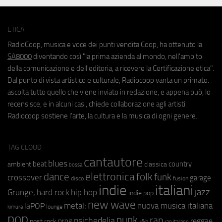
ETICA
RadioCoop, musica e voce dei punti vendita Coop, ha ottenuto la
SA8000
diventando così "la prima azienda al mondo, nell'ambito
della comunicazione e dell'editoria, a ricevere la Certificazione etica".
Dal punto di vista artistico e culturale, Radiocoop vanta un primato:
ascolta tutto quello che viene inviato in redazione, e appena può, lo
recensisce, e in alcuni casi, chiede collaborazione agli artisti.
Radiocoop sostiene l'arte, la cultura e la musica di ogni genere.
TAG CLOUD
cantautore
blues
beat
country
ambient
classica
bossa
elettronica
dance
folk
funk
crossover
garage
fusion
disco
indie
italiani
jazz
hip hop
Grunge;
hard rock
indie pop
new wave
metal;
nuova musica italiana
laPOP
lounge
kimura
pop
punk
rap
psichedelia
reggae
prog
post rock
r&b
rap italiano