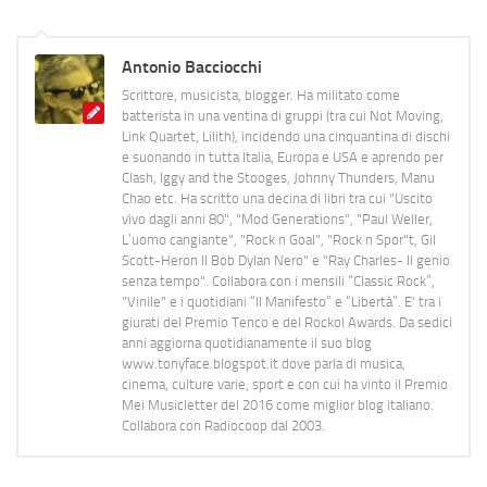
Antonio Bacciocchi
Scrittore, musicista, blogger. Ha militato come
batterista in una ventina di gruppi (tra cui Not Moving,
Link Quartet, Lilith), incidendo una cinquantina di dischi
e suonando in tutta Italia, Europa e USA e aprendo per
Clash, Iggy and the Stooges, Johnny Thunders, Manu
Chao etc. Ha scritto una decina di libri tra cui "Uscito
vivo dagli anni 80", "Mod Generations", "Paul Weller,
L’uomo cangiante", "Rock n Goal", "Rock n Spor"t, Gil
Scott-Heron Il Bob Dylan Nero" e "Ray Charles- Il genio
senza tempo". Collabora con i mensili “Classic Rock”,
"Vinile" e i quotidiani “Il Manifesto” e “Libertà”. E' tra i
giurati del Premio Tenco e del Rockol Awards. Da sedici
anni aggiorna quotidianamente il suo blog
www.tonyface.blogspot.it dove parla di musica,
cinema, culture varie, sport e con cui ha vinto il Premio
Mei Musicletter del 2016 come miglior blog italiano.
Collabora con Radiocoop dal 2003.