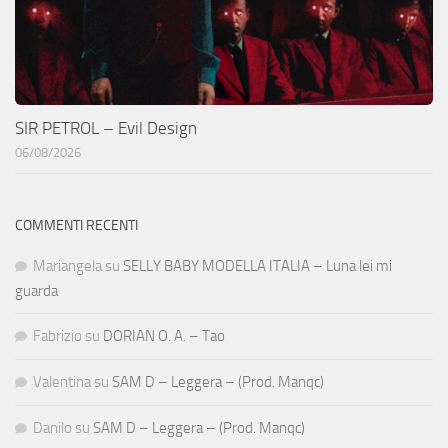
SIR PETROL – Evil Design
06/08/2026
COMMENTI RECENTI
Mariangela
su
SELLY BABY MODELLA ITALIA – Luna lei mi
guarda
Fabrizio
su
DORIAN O. A. – Tao
Valentina
su
SAM D – Leggera – (Prod. Manqc)
Danilo
su
SAM D – Leggera – (Prod. Manqc)