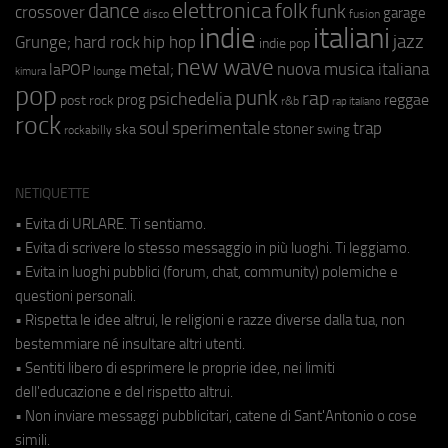
elettronica
dance
folk
funk
crossover
garage
fusion
disco
indie
italiani
jazz
hip hop
Grunge;
hard rock
indie pop
new wave
metal;
nuova musica italiana
laPOP
lounge
kimura
pop
punk
rap
psichedelia
reggae
prog
post rock
r&b
rap italiano
rock
soul
sperimentale
trap
stoner
ska
swing
rockabilly
NETIQUETTE
• Evita di URLARE. Ti sentiamo.
• Evita di scrivere lo stesso messaggio in più luoghi. Ti leggiamo.
• Evita in luoghi pubblici (forum, chat, community) polemiche e
questioni personali.
• Rispetta le idee altrui, le religioni e razze diverse dalla tua, non
bestemmiare né insultare altri utenti.
• Sentiti libero di esprimere le proprie idee, nei limiti
dell'educazione e del rispetto altrui.
• Non inviare messaggi pubblicitari, catene di Sant'Antonio o cose
simili.