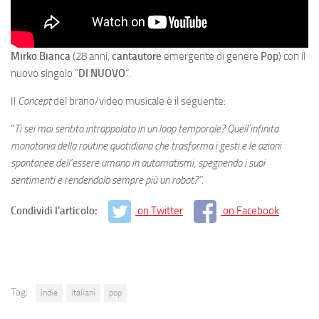
Mirko Bianca
(28 anni,
cantautore
emergente di genere
Pop
) con il
nuovo singolo “
DI NUOVO
“.
Il
Concept
del brano/video musicale è il seguente:
“
Ti sei mai sentito intrappolato in un loop temporale? Quell’infinita
monotonia della routine quotidiana che trasforma i gesti e le azioni
spontanee dell’essere umano in automatismi, spegnendo i suoi
sentimenti e rendendolo sempre più un robot?”.
Condividi l'articolo:
on Twitter
on Facebook
Tag:
indie
italiani
pop