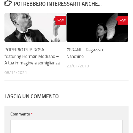
POTREBBERO INTERESSARTI ANCHE...
0
0
PORFIRIO RUBIROSA
7GRANI – Ragazza di
featuring Herman Medrano –
Nanchino
A tua immagine e somiglianza
23/01/2019
08/12/2021
LASCIA UN COMMENTO
Commento
*