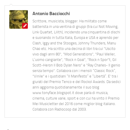
Antonio Bacciocchi
Scrittore, musicista, blogger. Ha militato come
batterista in una ventina di gruppi (tra cui Not Moving,
Link Quartet, Lilith), incidendo una cinquantina di dischi
e suonando in tutta Italia, Europa e USA e aprendo per
Clash, Iggy and the Stooges, Johnny Thunders, Manu
Chao etc. Ha scritto una decina di libri tra cui "Uscito
vivo dagli anni 80", "Mod Generations", "Paul Weller,
L’uomo cangiante", "Rock n Goal", "Rock n Spor"t, Gil
Scott-Heron Il Bob Dylan Nero" e "Ray Charles- Il genio
senza tempo". Collabora con i mensili “Classic Rock”,
"Vinile" e i quotidiani “Il Manifesto” e “Libertà”. E' tra i
giurati del Premio Tenco e del Rockol Awards. Da sedici
anni aggiorna quotidianamente il suo blog
www.tonyface.blogspot.it dove parla di musica,
cinema, culture varie, sport e con cui ha vinto il Premio
Mei Musicletter del 2016 come miglior blog italiano.
Collabora con Radiocoop dal 2003.