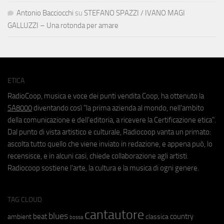
Antonio Bacciocchi
su
STEFANO SPAZZI / IVANO MAGI
GALLUZZI – Una rotonda per amare
ETICA
RadioCoop, musica e voce dei punti vendita Coop, ha ottenuto la
SA8000
diventando così "la prima azienda al mondo, nell'ambito
della comunicazione e dell'editoria, a ricevere la Certificazione etica".
Dal punto di vista artistico e culturale, Radiocoop vanta un primato:
ascolta tutto quello che viene inviato in redazione, e appena può, lo
recensisce, e in alcuni casi, chiede collaborazione agli artisti.
Radiocoop sostiene l'arte, la cultura e la musica di ogni genere.
TAG CLOUD
cantautore
blues
beat
country
ambient
classica
bossa