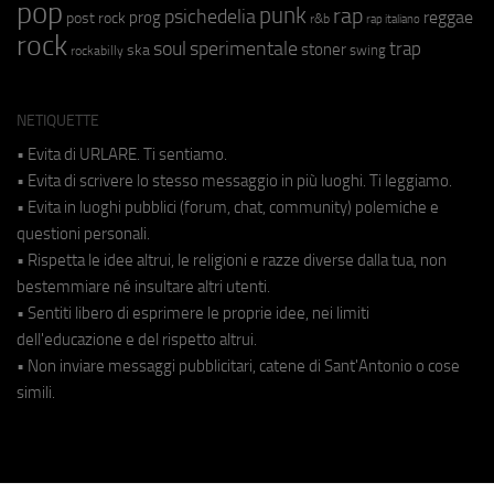
pop
punk
rap
psichedelia
reggae
prog
post rock
r&b
rap italiano
rock
soul
sperimentale
trap
stoner
ska
swing
rockabilly
NETIQUETTE
• Evita di URLARE. Ti sentiamo.
• Evita di scrivere lo stesso messaggio in più luoghi. Ti leggiamo.
• Evita in luoghi pubblici (forum, chat, community) polemiche e
questioni personali.
• Rispetta le idee altrui, le religioni e razze diverse dalla tua, non
bestemmiare né insultare altri utenti.
• Sentiti libero di esprimere le proprie idee, nei limiti
dell'educazione e del rispetto altrui.
• Non inviare messaggi pubblicitari, catene di Sant'Antonio o cose
simili.