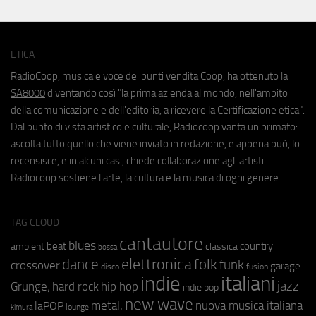
ETICA
RadioCoop, musica e voce dei punti vendita Coop, ha ottenuto la
SA8000
diventando così "la prima azienda al mondo, nell'ambito
della comunicazione e dell'editoria, a ricevere la Certificazione etica".
Dal punto di vista artistico e culturale, Radiocoop vanta un primato:
ascolta tutto quello che viene inviato in redazione, e appena può, lo
recensisce, e in alcuni casi, chiede collaborazione agli artisti.
Radiocoop sostiene l'arte, la cultura e la musica di ogni genere.
TAG CLOUD
cantautore
blues
beat
country
ambient
classica
bossa
elettronica
dance
folk
funk
crossover
garage
fusion
disco
indie
italiani
jazz
hip hop
Grunge;
hard rock
indie pop
new wave
metal;
nuova musica italiana
laPOP
lounge
kimura