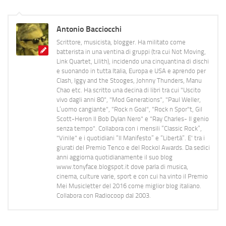
Antonio Bacciocchi
Scrittore, musicista, blogger. Ha militato come
batterista in una ventina di gruppi (tra cui Not Moving,
Link Quartet, Lilith), incidendo una cinquantina di dischi
e suonando in tutta Italia, Europa e USA e aprendo per
Clash, Iggy and the Stooges, Johnny Thunders, Manu
Chao etc. Ha scritto una decina di libri tra cui "Uscito
vivo dagli anni 80", "Mod Generations", "Paul Weller,
L’uomo cangiante", "Rock n Goal", "Rock n Spor"t, Gil
Scott-Heron Il Bob Dylan Nero" e "Ray Charles- Il genio
senza tempo". Collabora con i mensili “Classic Rock”,
"Vinile" e i quotidiani “Il Manifesto” e “Libertà”. E' tra i
giurati del Premio Tenco e del Rockol Awards. Da sedici
anni aggiorna quotidianamente il suo blog
www.tonyface.blogspot.it dove parla di musica,
cinema, culture varie, sport e con cui ha vinto il Premio
Mei Musicletter del 2016 come miglior blog italiano.
Collabora con Radiocoop dal 2003.