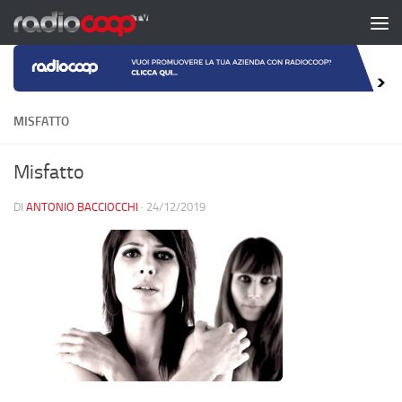
Salta al contenuto
MISFATTO
Misfatto
DI
ANTONIO BACCIOCCHI
·
24/12/2019