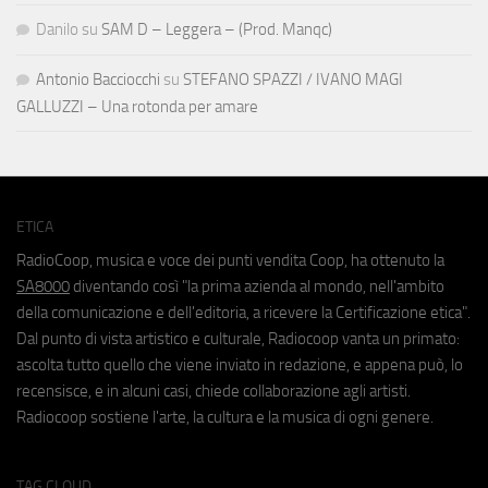
Danilo
su
SAM D – Leggera – (Prod. Manqc)
Antonio Bacciocchi
su
STEFANO SPAZZI / IVANO MAGI
GALLUZZI – Una rotonda per amare
ETICA
RadioCoop, musica e voce dei punti vendita Coop, ha ottenuto la
SA8000
diventando così "la prima azienda al mondo, nell'ambito
della comunicazione e dell'editoria, a ricevere la Certificazione etica".
Dal punto di vista artistico e culturale, Radiocoop vanta un primato:
ascolta tutto quello che viene inviato in redazione, e appena può, lo
recensisce, e in alcuni casi, chiede collaborazione agli artisti.
Radiocoop sostiene l'arte, la cultura e la musica di ogni genere.
TAG CLOUD