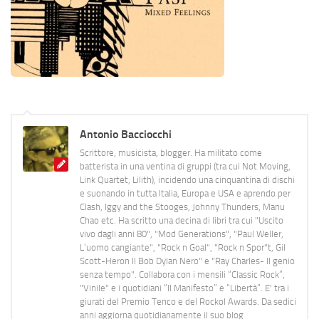
Antonio Bacciocchi
Scrittore, musicista, blogger. Ha militato come
batterista in una ventina di gruppi (tra cui Not Moving,
Link Quartet, Lilith), incidendo una cinquantina di dischi
e suonando in tutta Italia, Europa e USA e aprendo per
Clash, Iggy and the Stooges, Johnny Thunders, Manu
Chao etc. Ha scritto una decina di libri tra cui "Uscito
vivo dagli anni 80", "Mod Generations", "Paul Weller,
L’uomo cangiante", "Rock n Goal", "Rock n Spor"t, Gil
Scott-Heron Il Bob Dylan Nero" e "Ray Charles- Il genio
senza tempo". Collabora con i mensili “Classic Rock”,
"Vinile" e i quotidiani “Il Manifesto” e “Libertà”. E' tra i
giurati del Premio Tenco e del Rockol Awards. Da sedici
anni aggiorna quotidianamente il suo blog