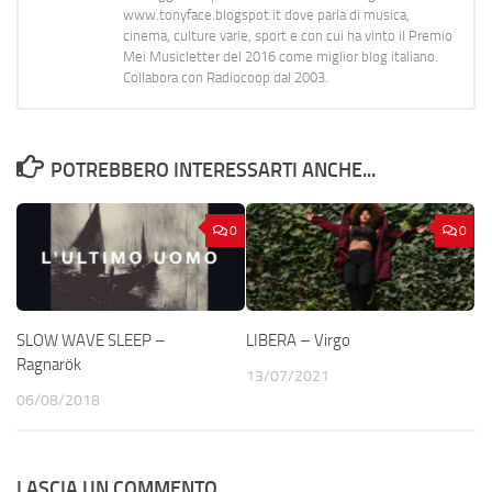
www.tonyface.blogspot.it dove parla di musica,
cinema, culture varie, sport e con cui ha vinto il Premio
Mei Musicletter del 2016 come miglior blog italiano.
Collabora con Radiocoop dal 2003.
POTREBBERO INTERESSARTI ANCHE...
0
0
SLOW WAVE SLEEP –
LIBERA – Virgo
Ragnarök
13/07/2021
06/08/2018
LASCIA UN COMMENTO