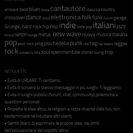
cantautore
blues
beat
country
ambient
classica
bossa
elettronica
dance
folk
funk
crossover
garage
fusion
disco
indie
italiani
jazz
hip hop
Grunge;
hard rock
indie pop
new wave
metal;
nuova musica italiana
laPOP
lounge
kimura
pop
punk
rap
psichedelia
reggae
prog
post rock
r&b
rap italiano
rock
soul
sperimentale
trap
stoner
ska
swing
rockabilly
NETIQUETTE
• Evita di URLARE. Ti sentiamo.
• Evita di scrivere lo stesso messaggio in più luoghi. Ti leggiamo.
• Evita in luoghi pubblici (forum, chat, community) polemiche e
questioni personali.
• Rispetta le idee altrui, le religioni e razze diverse dalla tua, non
bestemmiare né insultare altri utenti.
• Sentiti libero di esprimere le proprie idee, nei limiti
dell'educazione e del rispetto altrui.