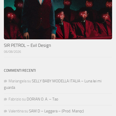
SIR PETROL – Evil Design
06/08/2026
COMMENTI RECENTI
Mariangela
su
SELLY BABY MODELLA ITALIA – Luna lei mi
guarda
Fabrizio
su
DORIAN O. A. – Tao
Valentina
su
SAM D – Leggera – (Prod. Manqc)