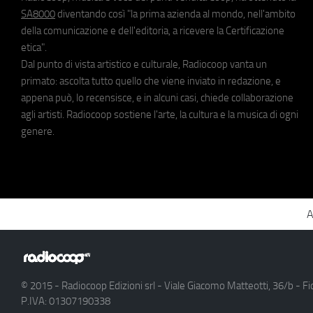
SA8000
diventando così "la prima azienda al mondo, nell'ambito
della comunicazione e dell'editoria, a ricevere la Certificazione
etica".
Dal punto di vista artistico e culturale, Radiocoop vanta un
primato: ascolta tutto quello che viene inviato in redazione, e
appena può, lo recensisce, e in alcuni casi, chiede collaborazione
agli artisti. Radiocoop sostiene l'arte, la cultura e la musica di ogni
genere.
A
© 2015 - Radiocoop Edizioni srl - Viale Giacomo Matteotti, 36/b - Fi
P.IVA: 01307190338