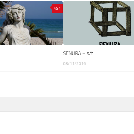
1
SENURA – s/t
08/11/2016