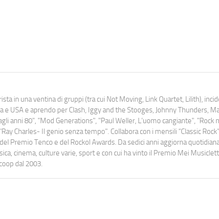
ista in una ventina di gruppi (tra cui Not Moving, Link Quartet, Lilith), inc
uropa e USA e aprendo per Clash, Iggy and the Stooges, Johnny Thunders, 
o dagli anni 80", "Mod Generations", "Paul Weller, L’uomo cangiante", "Rock n
Ray Charles- Il genio senza tempo". Collabora con i mensili “Classic Rock”,
urati del Premio Tenco e del Rockol Awards. Da sedici anni aggiorna quotidia
a, cinema, culture varie, sport e con cui ha vinto il Premio Mei Musiclett
ocoop dal 2003.