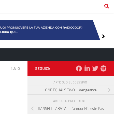
0
SEGUICI:
ARTICOLO SUCCESSIVO
ONE EQUALS TWO – Vengeance
ARTICOLO PRECEDENTE
RANSELL LABATA – L’amour N’existe Pas