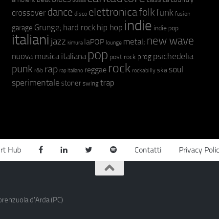
bossa
elettronica
dance
folk
funk
crossover
fusion
disco
indie
hip hop
Grunge;
hard rock
garage
indie pop
italiani
new wave
jazz
metal;
laPOP
lounge
kimura
pop
psichedelia
nuova musica italiana
prog
post rock
rock
punk
rap
soul
reggae
ska
r&b
rockabilly
rap italiano
sperimentale
trap
stoner
swing
rt Hub
Contatti
Privacy Poli
orenzuola d'Arda (PC)