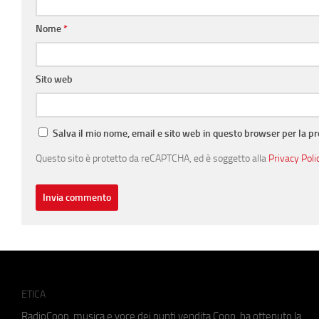
Nome
*
Sito web
Salva il mio nome, email e sito web in questo browser per la 
Questo sito è protetto da reCAPTCHA, ed è soggetto alla
Privacy Poli
ETICA
RadioCoop, musica e voce dei punti vendita Coop, ha ottenuto la