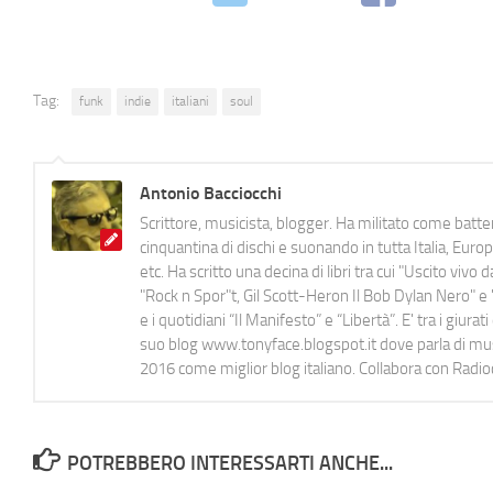
Tag:
funk
indie
italiani
soul
Antonio Bacciocchi
Scrittore, musicista, blogger. Ha militato come batter
cinquantina di dischi e suonando in tutta Italia, E
etc. Ha scritto una decina di libri tra cui "Uscito viv
"Rock n Spor"t, Gil Scott-Heron Il Bob Dylan Nero" e "
e i quotidiani “Il Manifesto” e “Libertà”. E' tra i gi
suo blog www.tonyface.blogspot.it dove parla di music
2016 come miglior blog italiano. Collabora con Radi
POTREBBERO INTERESSARTI ANCHE...