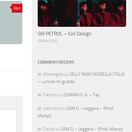
0
SIR PETROL – Evil Design
06/08/2026
COMMENTI RECENTI
Mariangela
su
SELLY BABY MODELLA ITALIA
– Luna lei mi guarda
Fabrizio
su
DORIAN O. A. – Tao
Valentina
su
SAM D – Leggera – (Prod.
Manqc)
Danilo
su
SAM D – Leggera – (Prod. Manqc)