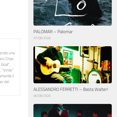
PALOMAR – Palomar
07/08/2026
idendo una
Manu Chao
 Goal",
 "Vinile"
namente il
er del
ALESSANDRO FERRETTI – Basta Walter!
06/08/2026