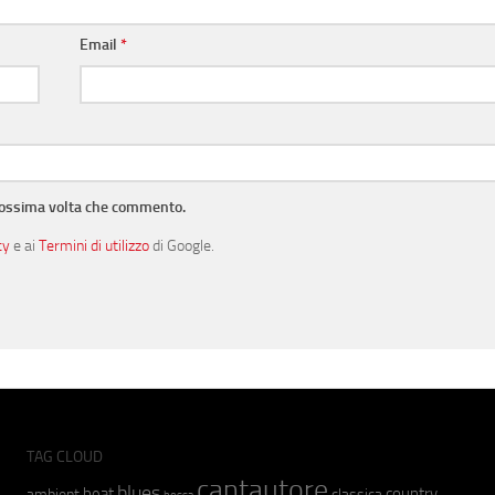
Email
*
prossima volta che commento.
cy
e ai
Termini di utilizzo
di Google.
TAG CLOUD
cantautore
blues
beat
country
ambient
classica