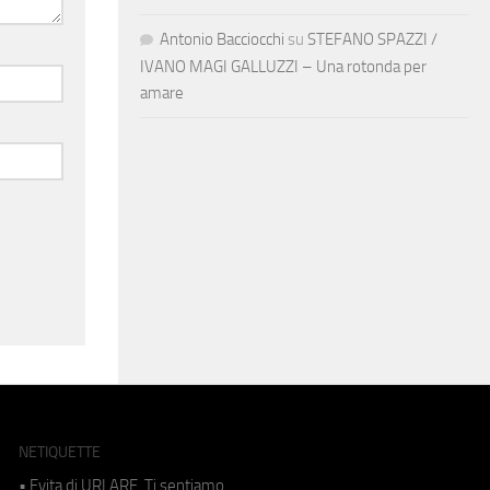
Antonio Bacciocchi
su
STEFANO SPAZZI /
IVANO MAGI GALLUZZI – Una rotonda per
amare
NETIQUETTE
• Evita di URLARE. Ti sentiamo.