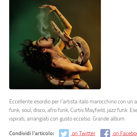
Eccellente esordio per l’artista italo marocchino con un 
funk, soul, disco, afro funk, Curtis Mayfield, jazz funk. Es
ispirati, arrangiati con gusto eccelso. Grande album.
Condividi l'articolo:
on Twitter
on Facebo