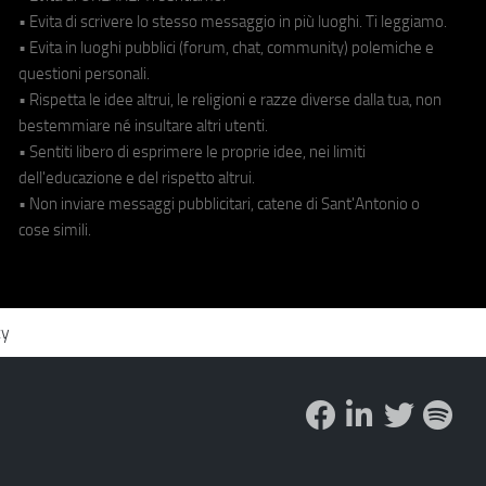
• Evita di scrivere lo stesso messaggio in più luoghi. Ti leggiamo.
• Evita in luoghi pubblici (forum, chat, community) polemiche e
questioni personali.
• Rispetta le idee altrui, le religioni e razze diverse dalla tua, non
bestemmiare né insultare altri utenti.
• Sentiti libero di esprimere le proprie idee, nei limiti
dell'educazione e del rispetto altrui.
• Non inviare messaggi pubblicitari, catene di Sant'Antonio o
cose simili.
cy