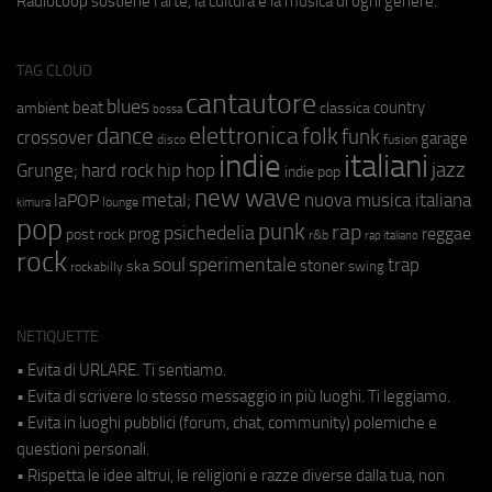
Radiocoop sostiene l'arte, la cultura e la musica di ogni genere.
TAG CLOUD
cantautore
blues
beat
country
ambient
classica
bossa
elettronica
dance
folk
funk
crossover
garage
fusion
disco
indie
italiani
jazz
hip hop
Grunge;
hard rock
indie pop
new wave
metal;
nuova musica italiana
laPOP
lounge
kimura
pop
punk
rap
psichedelia
reggae
prog
post rock
r&b
rap italiano
rock
soul
sperimentale
trap
stoner
ska
swing
rockabilly
NETIQUETTE
• Evita di URLARE. Ti sentiamo.
• Evita di scrivere lo stesso messaggio in più luoghi. Ti leggiamo.
• Evita in luoghi pubblici (forum, chat, community) polemiche e
questioni personali.
• Rispetta le idee altrui, le religioni e razze diverse dalla tua, non