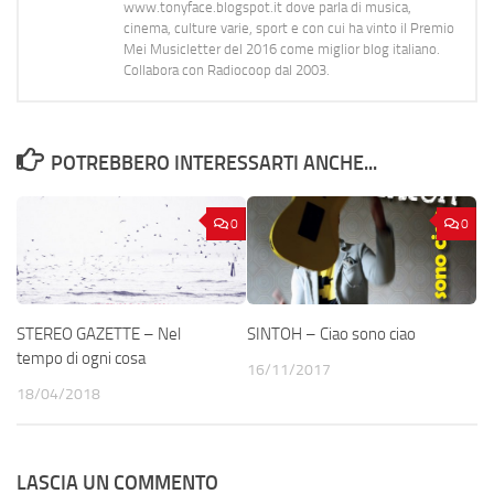
www.tonyface.blogspot.it dove parla di musica,
cinema, culture varie, sport e con cui ha vinto il Premio
Mei Musicletter del 2016 come miglior blog italiano.
Collabora con Radiocoop dal 2003.
POTREBBERO INTERESSARTI ANCHE...
0
0
STEREO GAZETTE – Nel
SINTOH – Ciao sono ciao
tempo di ogni cosa
16/11/2017
18/04/2018
LASCIA UN COMMENTO