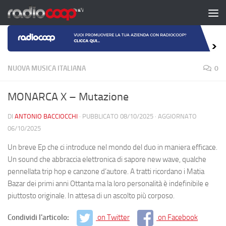
Salta al contenuto
NUOVA MUSICA ITALIANA
0
MONARCA X – Mutazione
DI
ANTONIO BACCIOCCHI
· PUBBLICATO
08/10/2025
· AGGIORNATO
06/10/2025
Un breve Ep che ci introduce nel mondo del duo in maniera efficace.
Un sound che abbraccia elettronica di sapore new wave, qualche
pennellata trip hop e canzone d’autore. A tratti ricordano i Matia
Bazar dei primi anni Ottanta ma la loro personalità è indefinibile e
piuttosto originale. In attesa di un ascolto più corposo.
Condividi l'articolo:
on Twitter
on Facebook