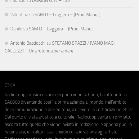
Fabrizio
su
DORIAN O. A. – Tao
Valentina
su
SAM D – Leggera – (Prod. Manqc)
Danilo
su
SAM D – Leggera – (Prod. Manqc)
Antonio Bacciocchi
su
STEFANO SPAZZI / IVANO MAGI
GALLUZZI – Una rotonda per amare
ETICA
RadioCoop, musica e voce dei punti vendita Coop, ha ottenuto la
SA8000
diventando così "la prima azienda al mondo, nell'ambito
della comunicazione e dell'editoria, a ricevere la Certificazione etica".
Dal punto di vista artistico e culturale, Radiocoop vanta un primato:
ascolta tutto quello che viene inviato in redazione, e appena può, lo
recensisce, e in alcuni casi, chiede collaborazione agli artisti.