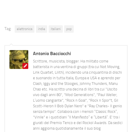
Tag:
elettronica
indie
italiani
pop
Antonio Bacciocchi
Scrittore, musicista, blogger. Ha militato come
batterista in una ventina di gruppi (tra cui Not Moving,
Link Quartet, Lilith), incidendo una cinquantina di dischi
e suonando in tutta Italia, Europa e USA e aprendo per
Clash, Iggy and the Stooges, Johnny Thunders, Manu
Chao etc. Ha scritto una decina di libri tra cui "Uscito
vivo dagli anni 80", "Mod Generations", "Paul Weller,
L’uomo cangiante", "Rock n Goal", "Rock n Spor"t, Gil
Scott-Heron Il Bob Dylan Nero" e "Ray Charles- Il genio
senza tempo". Collabora con i mensili “Classic Rock”,
"Vinile" e i quotidiani “Il Manifesto” e “Libertà”. E' tra i
giurati del Premio Tenco e del Rockol Awards. Da sedici
anni aggiorna quotidianamente il suo blog