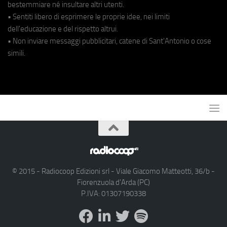
bestemmiare né insultare altri utenti.
• Sentiti libero di esprimere le proprie idee, nei limiti
dell'educazione e del rispetto altrui.
• Non inviare messaggi pubblicitari, catene di Sant'Antonio o cose
simili.
© 2015 - Radiocoop Edizioni srl - Viale Giacomo Matteotti, 36/b -
Fiorenzuola d'Arda (PC)
P.IVA: 01307190338