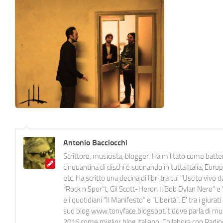
Antonio Bacciocchi
Scrittore, musicista, blogger. Ha militato come batter
cinquantina di dischi e suonando in tutta Italia, E
etc. Ha scritto una decina di libri tra cui "Uscito viv
"Rock n Spor"t, Gil Scott-Heron Il Bob Dylan Nero" e "
e i quotidiani “Il Manifesto” e “Libertà”. E' tra i gi
suo blog www.tonyface.blogspot.it dove parla di music
2016 come miglior blog italiano. Collabora con Radi