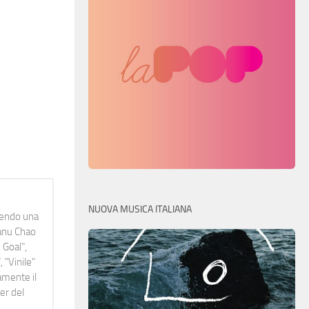
NUOVA MUSICA ITALIANA
idendo una
Manu Chao
 Goal",
 "Vinile"
namente il
er del