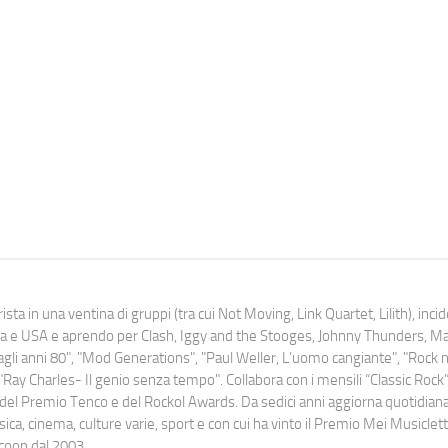
ista in una ventina di gruppi (tra cui Not Moving, Link Quartet, Lilith), inc
uropa e USA e aprendo per Clash, Iggy and the Stooges, Johnny Thunders, 
o dagli anni 80", "Mod Generations", "Paul Weller, L’uomo cangiante", "Rock n
Ray Charles- Il genio senza tempo". Collabora con i mensili “Classic Rock”,
urati del Premio Tenco e del Rockol Awards. Da sedici anni aggiorna quotidia
a, cinema, culture varie, sport e con cui ha vinto il Premio Mei Musiclett
ocoop dal 2003.