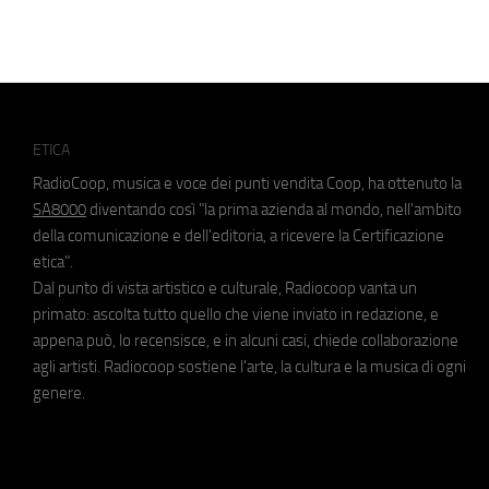
ETICA
RadioCoop, musica e voce dei punti vendita Coop, ha ottenuto la
SA8000
diventando così "la prima azienda al mondo, nell'ambito
della comunicazione e dell'editoria, a ricevere la Certificazione
etica".
Dal punto di vista artistico e culturale, Radiocoop vanta un
primato: ascolta tutto quello che viene inviato in redazione, e
appena può, lo recensisce, e in alcuni casi, chiede collaborazione
agli artisti. Radiocoop sostiene l'arte, la cultura e la musica di ogni
genere.