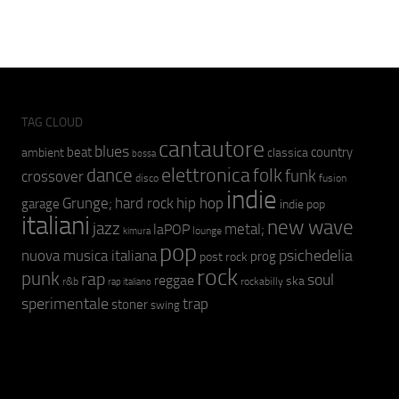
TAG CLOUD
cantautore
blues
beat
country
ambient
classica
bossa
elettronica
dance
folk
funk
crossover
fusion
disco
indie
hip hop
Grunge;
hard rock
garage
indie pop
italiani
new wave
jazz
metal;
laPOP
lounge
kimura
pop
psichedelia
nuova musica italiana
prog
post rock
rock
punk
rap
soul
reggae
ska
r&b
rockabilly
rap italiano
sperimentale
trap
stoner
swing