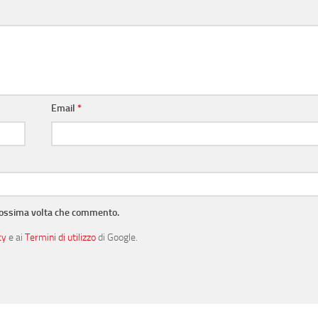
Email
*
prossima volta che commento.
cy
e ai
Termini di utilizzo
di Google.