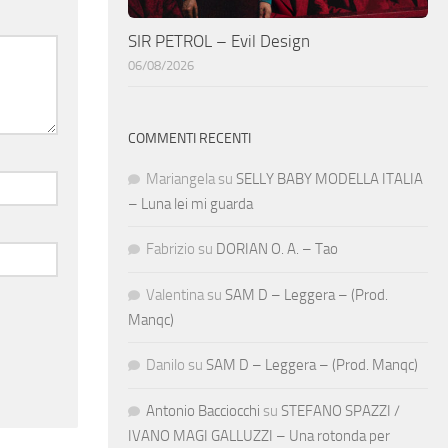
SIR PETROL – Evil Design
06/08/2026
COMMENTI RECENTI
Mariangela
su
SELLY BABY MODELLA ITALIA
– Luna lei mi guarda
Fabrizio
su
DORIAN O. A. – Tao
Valentina
su
SAM D – Leggera – (Prod.
Manqc)
Danilo
su
SAM D – Leggera – (Prod. Manqc)
Antonio Bacciocchi
su
STEFANO SPAZZI /
IVANO MAGI GALLUZZI – Una rotonda per