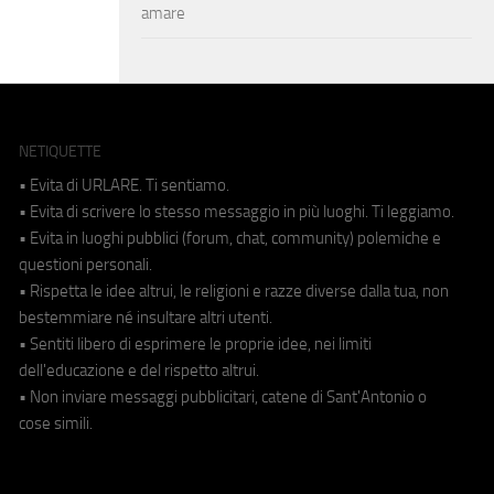
amare
NETIQUETTE
• Evita di URLARE. Ti sentiamo.
• Evita di scrivere lo stesso messaggio in più luoghi. Ti leggiamo.
• Evita in luoghi pubblici (forum, chat, community) polemiche e
questioni personali.
• Rispetta le idee altrui, le religioni e razze diverse dalla tua, non
bestemmiare né insultare altri utenti.
• Sentiti libero di esprimere le proprie idee, nei limiti
dell'educazione e del rispetto altrui.
• Non inviare messaggi pubblicitari, catene di Sant'Antonio o
cose simili.