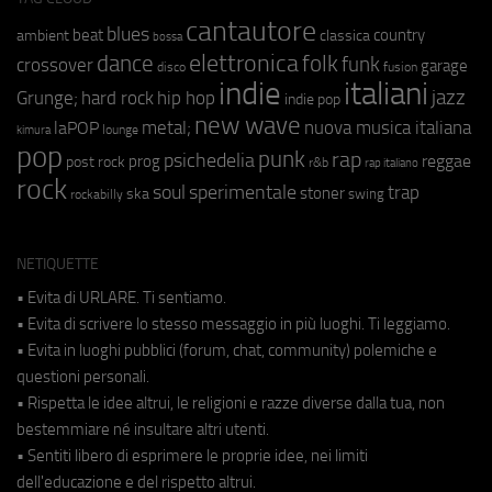
cantautore
blues
beat
country
ambient
classica
bossa
elettronica
dance
folk
funk
crossover
garage
fusion
disco
indie
italiani
jazz
hip hop
Grunge;
hard rock
indie pop
new wave
metal;
nuova musica italiana
laPOP
lounge
kimura
pop
punk
rap
psichedelia
reggae
prog
post rock
r&b
rap italiano
rock
soul
sperimentale
trap
stoner
ska
swing
rockabilly
NETIQUETTE
• Evita di URLARE. Ti sentiamo.
• Evita di scrivere lo stesso messaggio in più luoghi. Ti leggiamo.
• Evita in luoghi pubblici (forum, chat, community) polemiche e
questioni personali.
• Rispetta le idee altrui, le religioni e razze diverse dalla tua, non
bestemmiare né insultare altri utenti.
• Sentiti libero di esprimere le proprie idee, nei limiti
dell'educazione e del rispetto altrui.