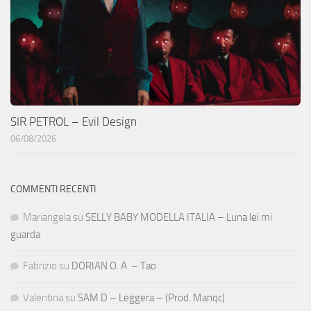
SIR PETROL – Evil Design
06/08/2026
COMMENTI RECENTI
Mariangela
su
SELLY BABY MODELLA ITALIA – Luna lei mi
guarda
Fabrizio
su
DORIAN O. A. – Tao
Valentina
su
SAM D – Leggera – (Prod. Manqc)