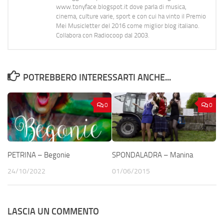
www.tonyface.blogspot.it dove parla di musica,
cinema, culture varie, sport e con cui ha vinto il Premio
Mei Musicletter del 2016 come miglior blog italiano.
Collabora con Radiocoop dal 2003.
POTREBBERO INTERESSARTI ANCHE...
0
0
PETRINA – Begonie
SPONDALADRA – Manina
24/10/2022
01/06/2015
LASCIA UN COMMENTO