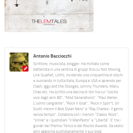
Antonio Bacciocchi
Scrittore, musicista, blogger. Ha militato come
batterista in una ventina di gruppi (tra cui Not Moving,
Link Quartet, Lilith), incidendo una cinquantina di dischi
e suonando in tutta Italia, Europa e USA e aprendo per
Clash, Iggy and the Stooges, Johnny Thunders, Manu
Chao etc. Ha scritto una decina di libri tra cui "Uscito
vivo dagli anni 80", "Mod Generations", "Paul Weller,
L’uomo cangiante", "Rock n Goal", "Rock n Spor"t, Gil
Scott-Heron Il Bob Dylan Nero" e "Ray Charles- Il genio
senza tempo". Collabora con i mensili “Classic Rock”,
"Vinile" e i quotidiani “Il Manifesto” e “Libertà”. E' tra i
giurati del Premio Tenco e del Rockol Awards. Da sedici
anni aggiorna quotidianamente il suo blog