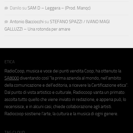
Danilo
su
SAM D – Leggera – (Prod. Manqc)
Antonio Bacciocchi
su
STEFANO SPAZZI / IVANO MAGI
GALLUZZI – Una rotonda per amare
ETICA
RadioCoop, musica e voce dei punti vendita Coop, ha ottenuto la
SA8000
diventando così "la prima azienda al mondo, nell'ambito
della comunicazione e dell'editoria, a ricevere la Certificazione etica".
Dal punto di vista artistico e culturale, Radiocoop vanta un primato:
ascolta tutto quello che viene inviato in redazione, e appena può, lo
recensisce, e in alcuni casi, chiede collaborazione agli artisti.
Radiocoop sostiene l'arte, la cultura e la musica di ogni genere.
TAG CLOUD