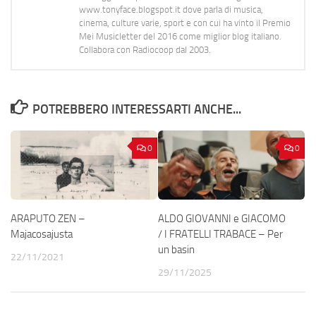
www.tonyface.blogspot.it dove parla di musica,
cinema, culture varie, sport e con cui ha vinto il Premio
Mei Musicletter del 2016 come miglior blog italiano.
Collabora con Radiocoop dal 2003.
POTREBBERO INTERESSARTI ANCHE...
0
0
ARAPUTO ZEN –
ALDO GIOVANNI e GIACOMO
Majacosajusta
/ I FRATELLI TRABACE – Per
un basin
22/11/2021
29/11/2025