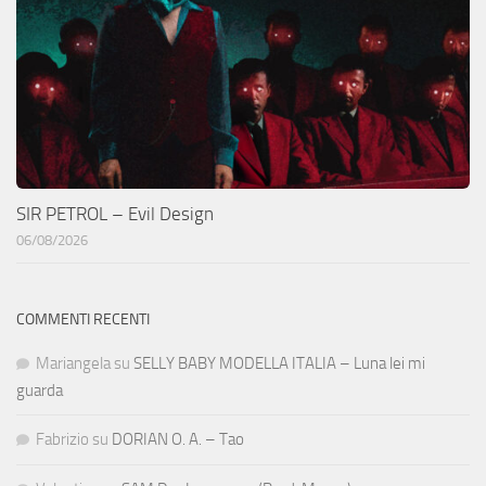
SIR PETROL – Evil Design
06/08/2026
COMMENTI RECENTI
Mariangela
su
SELLY BABY MODELLA ITALIA – Luna lei mi
guarda
Fabrizio
su
DORIAN O. A. – Tao