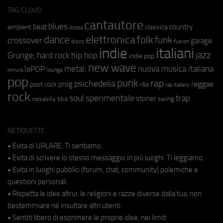
TAG CLOUD
cantautore
blues
beat
country
ambient
classica
bossa
elettronica
dance
folk
funk
crossover
garage
fusion
disco
indie
italiani
jazz
hip hop
Grunge;
hard rock
indie pop
new wave
metal;
nuova musica italiana
laPOP
lounge
kimura
pop
punk
rap
psichedelia
reggae
prog
post rock
r&b
rap italiano
rock
soul
sperimentale
trap
stoner
ska
swing
rockabilly
NETIQUETTE
• Evita di URLARE. Ti sentiamo.
• Evita di scrivere lo stesso messaggio in più luoghi. Ti leggiamo.
• Evita in luoghi pubblici (forum, chat, community) polemiche e
questioni personali.
• Rispetta le idee altrui, le religioni e razze diverse dalla tua, non
bestemmiare né insultare altri utenti.
• Sentiti libero di esprimere le proprie idee, nei limiti