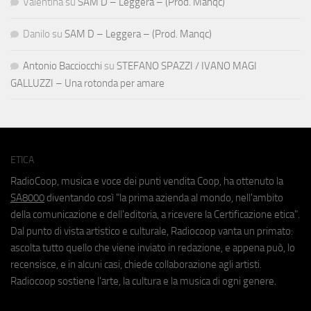
Valentina
su
SAM D – Leggera – (Prod. Manqc)
Danilo
su
SAM D – Leggera – (Prod. Manqc)
Antonio Bacciocchi
su
STEFANO SPAZZI / IVANO MAGI
GALLUZZI – Una rotonda per amare
ETICA
RadioCoop, musica e voce dei punti vendita Coop, ha ottenuto la
SA8000
diventando così "la prima azienda al mondo, nell'ambito
della comunicazione e dell'editoria, a ricevere la Certificazione etica".
Dal punto di vista artistico e culturale, Radiocoop vanta un primato:
ascolta tutto quello che viene inviato in redazione, e appena può, lo
recensisce, e in alcuni casi, chiede collaborazione agli artisti.
Radiocoop sostiene l'arte, la cultura e la musica di ogni genere.