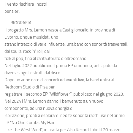
il vento rischiara i nostri
pensieri.
— BIOGRAFIA —
Il progetto Mrs. Lemon nasce a Castiglioncello, in provincia di
Livorno: cinque musicisti, uno
strano intreccio di varie influenze, una band con sonorità trasversali,
dal soul al rock ‘n’ roll, dal
folk al pop, fino al cantautorato d’oltreoceano.
Nel luglio 2022 pubblicano il primo EP omonimo, anticipato da
diversi singoli estratti dal disco.
Dopo un anno ricco di concerti ed eventi live, la band entra al
Redroom Studio di Pisa per
registrare il secondo EP “Wildflower”, pubblicato nel giugno 2023.
Nel 2024 i Mrs. Lemon danno il benvenuto a un nuovo
componente, ad una nuova energia e
ispirazione, pronti a esplorare inedite sonorità racchiuse nel primo
LP “No One Combs My Hair
Like The West Wind”, in uscita per Alka Record Label il 20 marzo