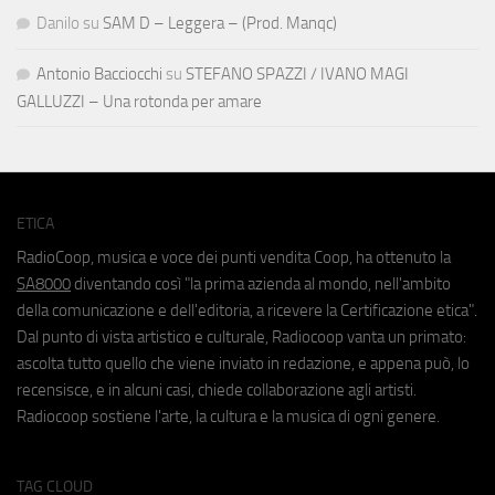
Danilo
su
SAM D – Leggera – (Prod. Manqc)
Antonio Bacciocchi
su
STEFANO SPAZZI / IVANO MAGI
GALLUZZI – Una rotonda per amare
ETICA
RadioCoop, musica e voce dei punti vendita Coop, ha ottenuto la
SA8000
diventando così "la prima azienda al mondo, nell'ambito
della comunicazione e dell'editoria, a ricevere la Certificazione etica".
Dal punto di vista artistico e culturale, Radiocoop vanta un primato:
ascolta tutto quello che viene inviato in redazione, e appena può, lo
recensisce, e in alcuni casi, chiede collaborazione agli artisti.
Radiocoop sostiene l'arte, la cultura e la musica di ogni genere.
TAG CLOUD