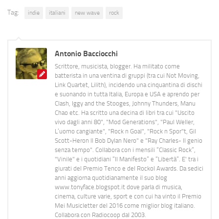
Tag:
indie
italiani
new wave
rock
Antonio Bacciocchi
Scrittore, musicista, blogger. Ha militato come
batterista in una ventina di gruppi (tra cui Not Moving,
Link Quartet, Lilith), incidendo una cinquantina di dischi
e suonando in tutta Italia, Europa e USA e aprendo per
Clash, Iggy and the Stooges, Johnny Thunders, Manu
Chao etc. Ha scritto una decina di libri tra cui "Uscito
vivo dagli anni 80", "Mod Generations", "Paul Weller,
L’uomo cangiante", "Rock n Goal", "Rock n Spor"t, Gil
Scott-Heron Il Bob Dylan Nero" e "Ray Charles- Il genio
senza tempo". Collabora con i mensili “Classic Rock”,
"Vinile" e i quotidiani “Il Manifesto” e “Libertà”. E' tra i
giurati del Premio Tenco e del Rockol Awards. Da sedici
anni aggiorna quotidianamente il suo blog
www.tonyface.blogspot.it dove parla di musica,
cinema, culture varie, sport e con cui ha vinto il Premio
Mei Musicletter del 2016 come miglior blog italiano.
Collabora con Radiocoop dal 2003.