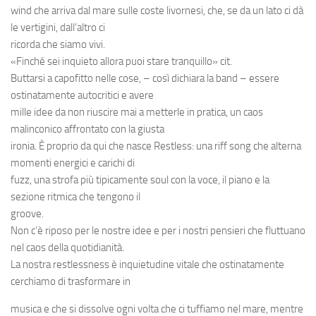
wind che arriva dal mare sulle coste livornesi, che, se da un lato ci dà
le vertigini, dall’altro ci
ricorda che siamo vivi.
«Finché sei inquieto allora puoi stare tranquillo» cit.
Buttarsi a capofitto nelle cose, – così dichiara la band – essere
ostinatamente autocritici e avere
mille idee da non riuscire mai a metterle in pratica, un caos
malinconico affrontato con la giusta
ironia. È proprio da qui che nasce Restless: una riff song che alterna
momenti energici e carichi di
fuzz, una strofa più tipicamente soul con la voce, il piano e la
sezione ritmica che tengono il
groove.
Non c’è riposo per le nostre idee e per i nostri pensieri che fluttuano
nel caos della quotidianità.
La nostra restlessness è inquietudine vitale che ostinatamente
cerchiamo di trasformare in
musica e che si dissolve ogni volta che ci tuffiamo nel mare, mentre