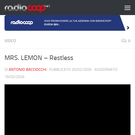
Salta al contenuto
VIDEO
0
MRS. LEMON – Restless
DI
ANTONIO BACCIOCCHI
· PUBBLICATO
20/02/2026
· AGGIORNATO
19/02/2026