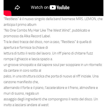
“Restless” è il nuovo singolo della band livornese MRS. LEMON, che
anticipa il primo album
“No One Combs My Hair Like The West Wind”, pubblicato e
promosso da Alka Record Label.
Tra le dieci tracce del disco, non a caso, “Restless” è quella di
apertura e fornisce la chiave di
lettura di tutto il resto del lavoro. Un riff pieno di chitarre fuzz
rompe il ghiaccio e lascia spazio a
un groove sincopato e dal sapore soul per scoppiare in un ritornello
da cantare in coro sotto al
palco, in una struttura ciclica che porta di nuovo al riff iniziale. Una
canzone manifesto che,
alternando il forte e il piano, l’acceleratore e il freno, atmosfere e
muri di suono, regala un
assaggio degli ingredienti che compongono il resto del disco. Un
invito a lasciarsi andare al west