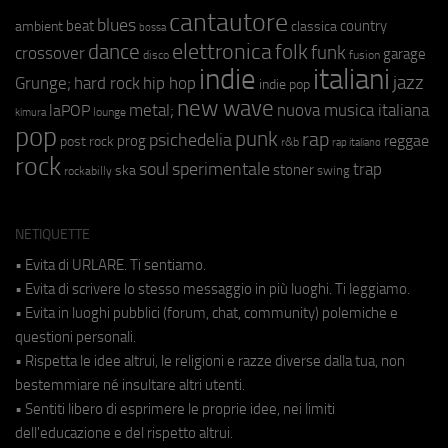
cantautore
blues
beat
country
ambient
classica
bossa
elettronica
dance
folk
funk
crossover
garage
fusion
disco
indie
italiani
jazz
hip hop
Grunge;
hard rock
indie pop
new wave
metal;
nuova musica italiana
laPOP
lounge
kimura
pop
punk
rap
psichedelia
reggae
prog
post rock
r&b
rap italiano
rock
soul
sperimentale
trap
stoner
ska
swing
rockabilly
NETIQUETTE
• Evita di URLARE. Ti sentiamo.
• Evita di scrivere lo stesso messaggio in più luoghi. Ti leggiamo.
• Evita in luoghi pubblici (forum, chat, community) polemiche e
questioni personali.
• Rispetta le idee altrui, le religioni e razze diverse dalla tua, non
bestemmiare né insultare altri utenti.
• Sentiti libero di esprimere le proprie idee, nei limiti
dell'educazione e del rispetto altrui.