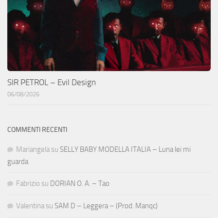
SIR PETROL – Evil Design
06/08/2026
COMMENTI RECENTI
Mariangela
su
SELLY BABY MODELLA ITALIA – Luna lei mi
guarda
Fabrizio
su
DORIAN O. A. – Tao
Valentina
su
SAM D – Leggera – (Prod. Manqc)