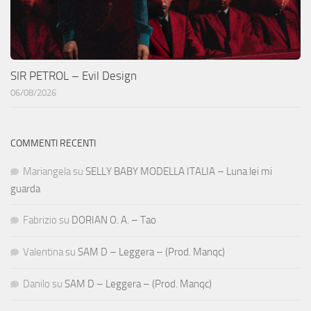
SIR PETROL – Evil Design
06/08/2026
COMMENTI RECENTI
Mariangela
su
SELLY BABY MODELLA ITALIA – Luna lei mi
guarda
Fabrizio
su
DORIAN O. A. – Tao
Valentina
su
SAM D – Leggera – (Prod. Manqc)
Danilo
su
SAM D – Leggera – (Prod. Manqc)