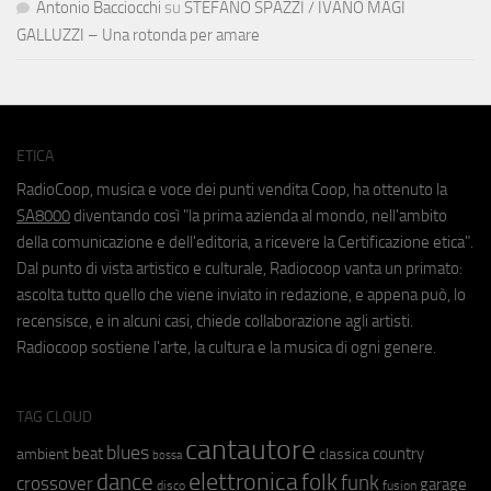
Antonio Bacciocchi
su
STEFANO SPAZZI / IVANO MAGI
GALLUZZI – Una rotonda per amare
ETICA
RadioCoop, musica e voce dei punti vendita Coop, ha ottenuto la
SA8000
diventando così "la prima azienda al mondo, nell'ambito
della comunicazione e dell'editoria, a ricevere la Certificazione etica".
Dal punto di vista artistico e culturale, Radiocoop vanta un primato:
ascolta tutto quello che viene inviato in redazione, e appena può, lo
recensisce, e in alcuni casi, chiede collaborazione agli artisti.
Radiocoop sostiene l'arte, la cultura e la musica di ogni genere.
TAG CLOUD
cantautore
blues
beat
country
ambient
classica
bossa
elettronica
dance
folk
funk
crossover
garage
fusion
disco