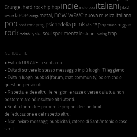
indie
italiani
jazz
hip hop
Grunge;
hard rock
indie pop
new wave
metal;
nuova musica italiana
laPOP
lounge
kimura
pop
punk
rap
psichedelia
reggae
prog
post rock
r&b
rap italiano
rock
soul
sperimentale
trap
stoner
ska
swing
rockabilly
NETIQUETTE
• Evita di URLARE. Ti sentiamo.
• Evita di scrivere lo stesso messaggio in più luoghi. Ti leggiamo.
• Evita in luoghi pubblici (forum, chat, community) polemiche e
questioni personali.
• Rispetta le idee altrui, le religioni e razze diverse dalla tua, non
bestemmiare né insultare altri utenti.
• Sentiti libero di esprimere le proprie idee, nei limiti
dell'educazione e del rispetto altrui.
• Non inviare messaggi pubblicitari, catene di Sant'Antonio o cose
simili.