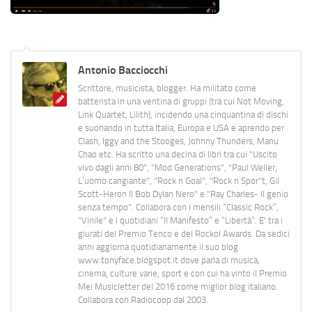
Antonio Bacciocchi
Scrittore, musicista, blogger. Ha militato come
batterista in una ventina di gruppi (tra cui Not Moving,
Link Quartet, Lilith), incidendo una cinquantina di dischi
e suonando in tutta Italia, Europa e USA e aprendo per
Clash, Iggy and the Stooges, Johnny Thunders, Manu
Chao etc. Ha scritto una decina di libri tra cui "Uscito
vivo dagli anni 80", "Mod Generations", "Paul Weller,
L’uomo cangiante", "Rock n Goal", "Rock n Spor"t, Gil
Scott-Heron Il Bob Dylan Nero" e "Ray Charles- Il genio
senza tempo". Collabora con i mensili “Classic Rock”,
"Vinile" e i quotidiani “Il Manifesto” e “Libertà”. E' tra i
giurati del Premio Tenco e del Rockol Awards. Da sedici
anni aggiorna quotidianamente il suo blog
www.tonyface.blogspot.it dove parla di musica,
cinema, culture varie, sport e con cui ha vinto il Premio
Mei Musicletter del 2016 come miglior blog italiano.
Collabora con Radiocoop dal 2003.