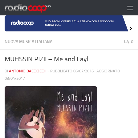
Salta al contenuto
NUOVA MUSICA ITALIANA
0
MUHSSIN PIZII – Me and Layl
DI
ANTONIO BACCIOCCHI
· PUBBLICATO
06/07/2016
· AGGIORNATO
03/04/2017