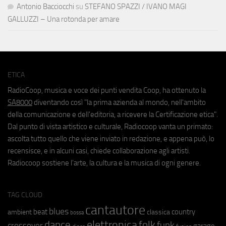
Antonio Bacciocchi
su
STEFANO SPAZZI / IVANO MAGI
GALLUZZI – Una rotonda per amare
ETICA
RadioCoop, musica e voce dei punti vendita Coop, ha ottenuto la
SA8000
diventando così "la prima azienda al mondo, nell'ambito
della comunicazione e dell'editoria, a ricevere la Certificazione etica".
Dal punto di vista artistico e culturale, Radiocoop vanta un primato:
ascolta tutto quello che viene inviato in redazione, e appena può, lo
recensisce, e in alcuni casi, chiede collaborazione agli artisti.
Radiocoop sostiene l'arte, la cultura e la musica di ogni genere.
TAG CLOUD
cantautore
blues
beat
country
ambient
classica
bossa
elettronica
dance
folk
funk
crossover
garage