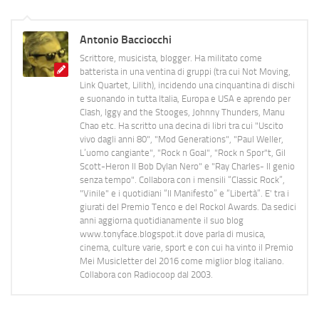
Antonio Bacciocchi
Scrittore, musicista, blogger. Ha militato come
batterista in una ventina di gruppi (tra cui Not Moving,
Link Quartet, Lilith), incidendo una cinquantina di dischi
e suonando in tutta Italia, Europa e USA e aprendo per
Clash, Iggy and the Stooges, Johnny Thunders, Manu
Chao etc. Ha scritto una decina di libri tra cui "Uscito
vivo dagli anni 80", "Mod Generations", "Paul Weller,
L’uomo cangiante", "Rock n Goal", "Rock n Spor"t, Gil
Scott-Heron Il Bob Dylan Nero" e "Ray Charles- Il genio
senza tempo". Collabora con i mensili “Classic Rock”,
"Vinile" e i quotidiani “Il Manifesto” e “Libertà”. E' tra i
giurati del Premio Tenco e del Rockol Awards. Da sedici
anni aggiorna quotidianamente il suo blog
www.tonyface.blogspot.it dove parla di musica,
cinema, culture varie, sport e con cui ha vinto il Premio
Mei Musicletter del 2016 come miglior blog italiano.
Collabora con Radiocoop dal 2003.