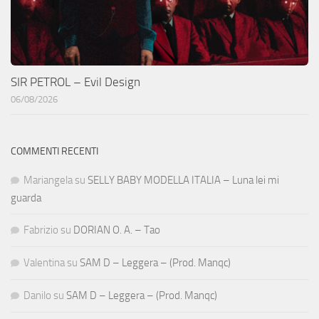
SIR PETROL – Evil Design
06/08/2026
COMMENTI RECENTI
Mariangela
su
SELLY BABY MODELLA ITALIA – Luna lei mi
guarda
Fabrizio
su
DORIAN O. A. – Tao
Valentina
su
SAM D – Leggera – (Prod. Manqc)
Danilo
su
SAM D – Leggera – (Prod. Manqc)