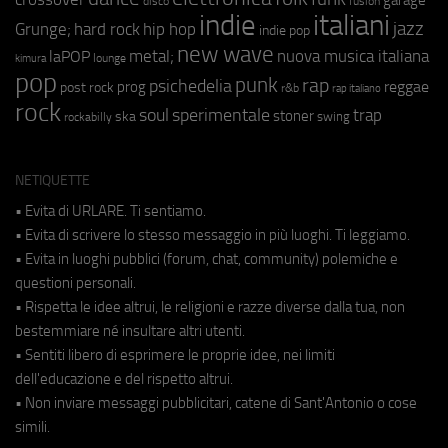
fusion
disco
indie
italiani
jazz
hip hop
Grunge;
hard rock
indie pop
new wave
metal;
nuova musica italiana
laPOP
lounge
kimura
pop
punk
rap
psichedelia
reggae
prog
post rock
r&b
rap italiano
rock
soul
sperimentale
trap
stoner
ska
swing
rockabilly
NETIQUETTE
• Evita di URLARE. Ti sentiamo.
• Evita di scrivere lo stesso messaggio in più luoghi. Ti leggiamo.
• Evita in luoghi pubblici (forum, chat, community) polemiche e
questioni personali.
• Rispetta le idee altrui, le religioni e razze diverse dalla tua, non
bestemmiare né insultare altri utenti.
• Sentiti libero di esprimere le proprie idee, nei limiti
dell'educazione e del rispetto altrui.
• Non inviare messaggi pubblicitari, catene di Sant'Antonio o cose
simili.