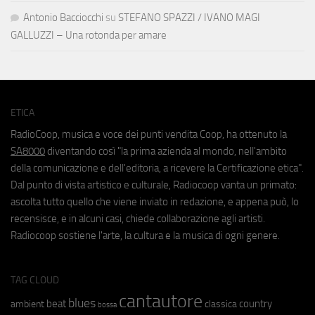
Antonio Bacciocchi
su
STEFANO SPAZZI / IVANO MAGI
GALLUZZI – Una rotonda per amare
ETICA
RadioCoop, musica e voce dei punti vendita Coop, ha ottenuto la
SA8000
diventando così "la prima azienda al mondo, nell'ambito
della comunicazione e dell'editoria, a ricevere la Certificazione etica".
Dal punto di vista artistico e culturale, Radiocoop vanta un primato:
ascolta tutto quello che viene inviato in redazione, e appena può, lo
recensisce, e in alcuni casi, chiede collaborazione agli artisti.
Radiocoop sostiene l'arte, la cultura e la musica di ogni genere.
TAG CLOUD
cantautore
blues
beat
country
ambient
classica
bossa