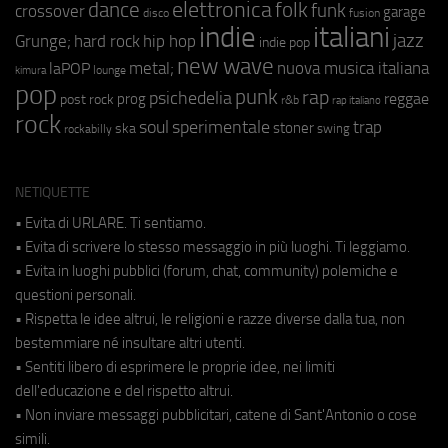
elettronica
dance
folk
funk
crossover
garage
fusion
disco
indie
italiani
jazz
hip hop
Grunge;
hard rock
indie pop
new wave
nuova musica italiana
metal;
laPOP
lounge
kimura
pop
punk
rap
psichedelia
reggae
prog
post rock
r&b
rap italiano
rock
soul
sperimentale
trap
stoner
ska
swing
rockabilly
NETIQUETTE
• Evita di URLARE. Ti sentiamo.
• Evita di scrivere lo stesso messaggio in più luoghi. Ti leggiamo.
• Evita in luoghi pubblici (forum, chat, community) polemiche e
questioni personali.
• Rispetta le idee altrui, le religioni e razze diverse dalla tua, non
bestemmiare né insultare altri utenti.
• Sentiti libero di esprimere le proprie idee, nei limiti
dell'educazione e del rispetto altrui.
• Non inviare messaggi pubblicitari, catene di Sant'Antonio o cose
simili.