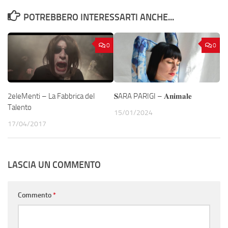
POTREBBERO INTERESSARTI ANCHE...
0
0
2eleMenti – La Fabbrica del
𝐒ARA PARIGI – 𝐀𝐧𝐢𝐦𝐚𝐥𝐞
Talento
15/01/2024
17/04/2017
LASCIA UN COMMENTO
Commento
*