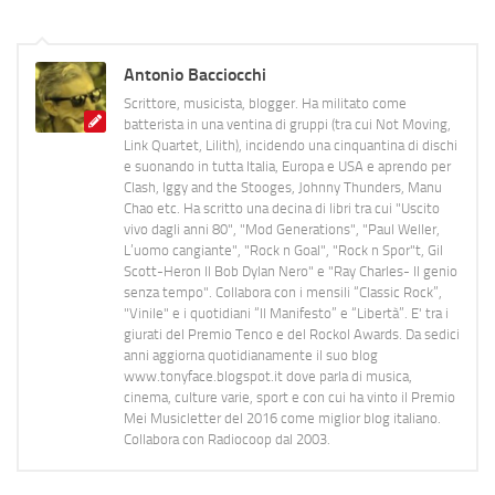
Antonio Bacciocchi
Scrittore, musicista, blogger. Ha militato come
batterista in una ventina di gruppi (tra cui Not Moving,
Link Quartet, Lilith), incidendo una cinquantina di dischi
e suonando in tutta Italia, Europa e USA e aprendo per
Clash, Iggy and the Stooges, Johnny Thunders, Manu
Chao etc. Ha scritto una decina di libri tra cui "Uscito
vivo dagli anni 80", "Mod Generations", "Paul Weller,
L’uomo cangiante", "Rock n Goal", "Rock n Spor"t, Gil
Scott-Heron Il Bob Dylan Nero" e "Ray Charles- Il genio
senza tempo". Collabora con i mensili “Classic Rock”,
"Vinile" e i quotidiani “Il Manifesto” e “Libertà”. E' tra i
giurati del Premio Tenco e del Rockol Awards. Da sedici
anni aggiorna quotidianamente il suo blog
www.tonyface.blogspot.it dove parla di musica,
cinema, culture varie, sport e con cui ha vinto il Premio
Mei Musicletter del 2016 come miglior blog italiano.
Collabora con Radiocoop dal 2003.