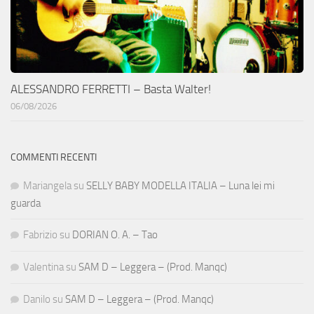
ALESSANDRO FERRETTI – Basta Walter!
06/08/2026
COMMENTI RECENTI
Mariangela
su
SELLY BABY MODELLA ITALIA – Luna lei mi
guarda
Fabrizio
su
DORIAN O. A. – Tao
Valentina
su
SAM D – Leggera – (Prod. Manqc)
Danilo
su
SAM D – Leggera – (Prod. Manqc)