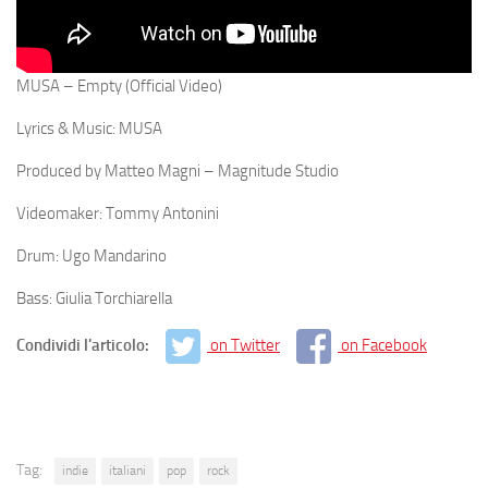
MUSA – Empty (Official Video)
Lyrics & Music: MUSA
Produced by Matteo Magni – Magnitude Studio
Videomaker: Tommy Antonini
Drum: Ugo Mandarino
Bass: Giulia Torchiarella
Condividi l'articolo:
on Twitter
on Facebook
Tag:
indie
italiani
pop
rock