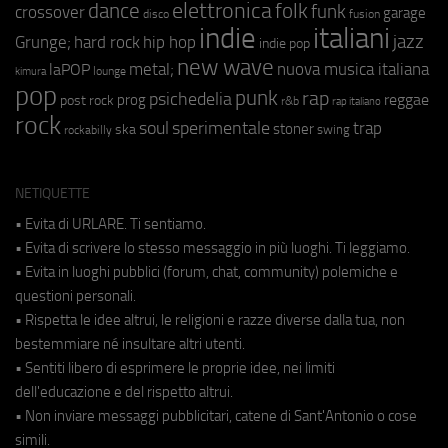
elettronica
dance
folk
funk
crossover
garage
fusion
disco
indie
italiani
jazz
hip hop
Grunge;
hard rock
indie pop
new wave
metal;
nuova musica italiana
laPOP
lounge
kimura
pop
punk
rap
psichedelia
reggae
prog
post rock
r&b
rap italiano
rock
soul
sperimentale
trap
stoner
ska
swing
rockabilly
NETIQUETTE
• Evita di URLARE. Ti sentiamo.
• Evita di scrivere lo stesso messaggio in più luoghi. Ti leggiamo.
• Evita in luoghi pubblici (forum, chat, community) polemiche e
questioni personali.
• Rispetta le idee altrui, le religioni e razze diverse dalla tua, non
bestemmiare né insultare altri utenti.
• Sentiti libero di esprimere le proprie idee, nei limiti
dell'educazione e del rispetto altrui.
• Non inviare messaggi pubblicitari, catene di Sant'Antonio o cose
simili.