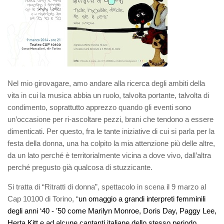
Nel mio girovagare, amo andare alla ricerca degli ambiti della
vita in cui la musica abbia un ruolo, talvolta portante, talvolta di
condimento, soprattutto apprezzo quando gli eventi sono
un’occasione per ri-ascoltare pezzi, brani che tendono a essere
dimenticati. Per questo, fra le tante iniziative di cui si parla per la
festa della donna, una ha colpito la mia attenzione più delle altre,
da un lato perché è territorialmente vicina a dove vivo, dall’altra
perché pregusto già qualcosa di stuzzicante.
Si tratta di “Ritratti di donna”, spettacolo in scena il 9 marzo al
Cap 10100 di Torino, “
un omaggio a grandi interpreti femminili
degli anni ‘40 ‐ ’50 come Marilyn Monroe, Doris Day, Paggy Lee,
Herta Kitt e ad alcune cantanti italiane dello stesso periodo