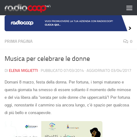
Salta al contenuto
PRIMA PAGINA
0
Musica per celebrare le donne
DI
ELENA MIGLIETTI
· PUBBLICATO
07/03/2014
· AGGIORNATO
03/04/2017
Domani 8 marzo, festa della donna. Per fortuna, i tempi maturano e
questa giornata ha smesso di essere soltanto il momento delle mimose
e del via libera alla “serata per sole donne che uppercarità”! Per fortuna
oggi, nonostante il cammino sia ancora lungo, c’è spazio per qualcosa
di più bello e consapevole.