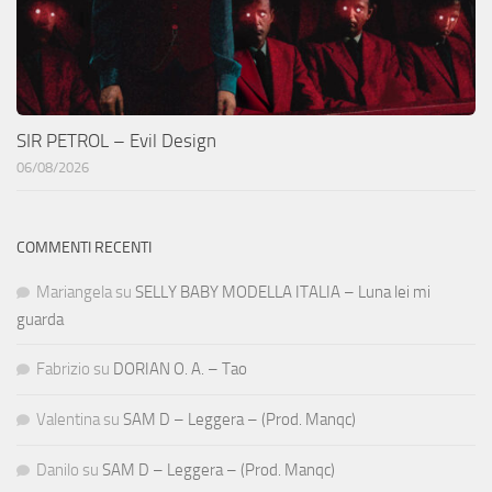
SIR PETROL – Evil Design
06/08/2026
COMMENTI RECENTI
Mariangela
su
SELLY BABY MODELLA ITALIA – Luna lei mi
guarda
Fabrizio
su
DORIAN O. A. – Tao
Valentina
su
SAM D – Leggera – (Prod. Manqc)
Danilo
su
SAM D – Leggera – (Prod. Manqc)