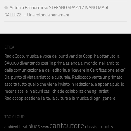
Antonio Bacciocchi
su
STEFANO SPAZZI / IVANO MAGI
GALLUZZI – Una rotonda per amare
ETICA
RadioCoop, musica e voce dei punti vendita Coop, ha ottenuto la
SA8000
diventando così "la prima azienda al mondo, nell'ambito
della comunicazione e dell'editoria, a ricevere la Certificazione etica".
Dal punto di vista artistico e culturale, Radiocoop vanta un primato:
ascolta tutto quello che viene inviato in redazione, e appena può, lo
recensisce, e in alcuni casi, chiede collaborazione agli artisti.
Radiocoop sostiene l'arte, la cultura e la musica di ogni genere.
TAG CLOUD
cantautore
blues
beat
country
ambient
classica
bossa