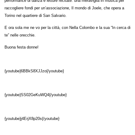
performance di danza e letture recitate: una meraviglia in musica per
raccogliere fondi per un’associazione, Il mondo di Joele, che opera a
Torino nel quartiere di San Salvario.
E ora sola me ne vo per la città, con Nella Colombo e la sua “In cerca di
te” nelle orecchie.
Buona festa donne!
{youtube}6BBkS8XJJzo{/youtube}
{youtube}SS02GeKuWQ4{/youtube}
{youtube}j4ErjX8p20s{/youtube}