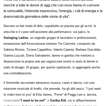
nonché a tutte le donne di oggi che con esse hanno in comune
la sensualità, l’intensità espressiva, l’energia, i cali di energia e la
drammaticità giornaliera delle storie di vita”.
Davvero un bel modo di dirlo, soprattutto un piacere per gli occhi, le
orecchie e il cuore nell’assistere alla performance: sul palco, le
Swinging Ladies
, un originale gruppo di lavoratrici e professioniste,
emanazione dell’Associazione torinese Tre Cammini, composto da
Sabrina Riviera, Tiziana Cappellino, Valeria Catania, Barbara Giacobbe,
Gianna Luzzati, Elena Salvadorini, donne in gamba che mettono a
disposizione la propria arte per organizzare eventi in aiuto di donne in
stato di disagio. Al gruppo, per questo spettacolo, si aggiungerà anche
una contrabbassista.
Il femminile raccontato attraverso musica, canto e danza, con una
rotazione musicale di livello, che prevede, fra gli altri pezzi, “
I just want
to make love to you” di Etta James, “Fever” di Peggy Lee e, ancora,
l’inarrivabile
“I want to be evil”
di
Eartha Kitt
,
cui si affiancheranno