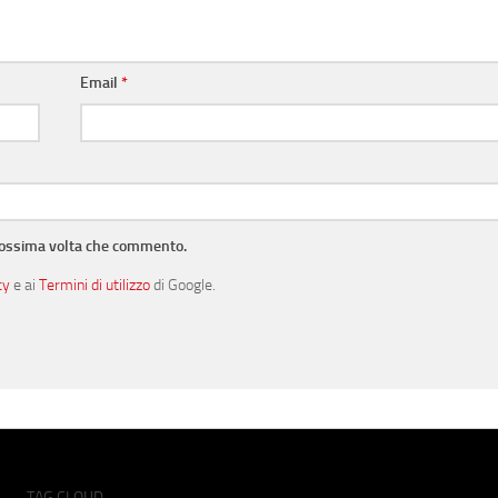
Email
*
prossima volta che commento.
cy
e ai
Termini di utilizzo
di Google.
TAG CLOUD