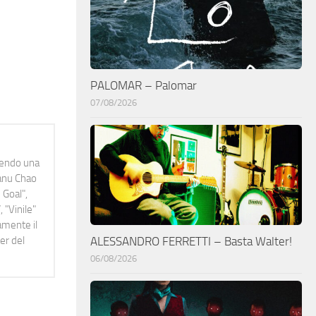
PALOMAR – Palomar
07/08/2026
idendo una
Manu Chao
 Goal",
 "Vinile"
namente il
er del
ALESSANDRO FERRETTI – Basta Walter!
06/08/2026