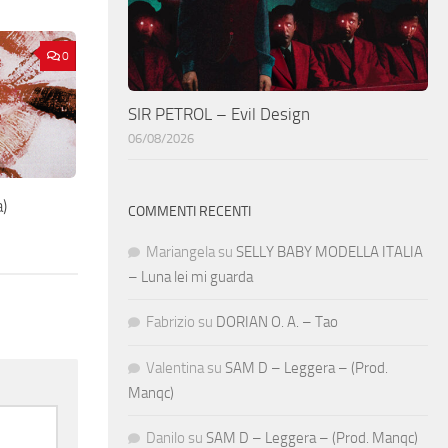
0
SIR PETROL – Evil Design
06/08/2026
)
COMMENTI RECENTI
Mariangela
su
SELLY BABY MODELLA ITALIA
– Luna lei mi guarda
Fabrizio
su
DORIAN O. A. – Tao
Valentina
su
SAM D – Leggera – (Prod.
Manqc)
Danilo
su
SAM D – Leggera – (Prod. Manqc)