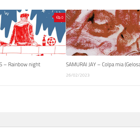
0
 – Rainbow night
SAMURAI JAY – Colpa mia (Gelosa
26/02/2023