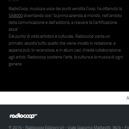
RadioCoop, musica e voce dei punti vendita Coop, ha ottenuto la
SA8000
diventando così "la prima azienda al mondo, nell'ambito
della comunicazione e dell'editoria, a ricevere la Certificazione
etica".
Dal punto di vista artistico e culturale, Radiocoop vanta un
primato: ascolta tutto quello che viene inviato in redazione, e
appena può, lo recensisce, e in alcuni casi, chiede collaborazione
agli artisti. Radiocoop sostiene l'arte, la cultura e la musica di ogni
genere.
A
© 2015 - Radiocoop Edizioni srl - Viale Giacomo Matteotti, 36/b - Fi