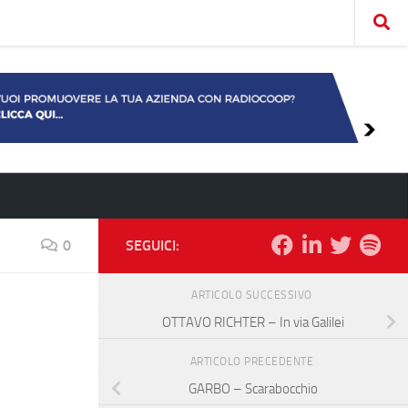
0
SEGUICI:
ARTICOLO SUCCESSIVO
OTTAVO RICHTER – In via Galilei
ARTICOLO PRECEDENTE
GARBO – Scarabocchio