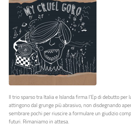
Il trio sparso tra Italia e Islanda firma l’Ep di debutto pe
attingono dal grunge più abrasivo, non disdegnando aper
sembrare pochi per riuscire a formulare un giudizio compl
futuri. Rimaniamo in attesa.