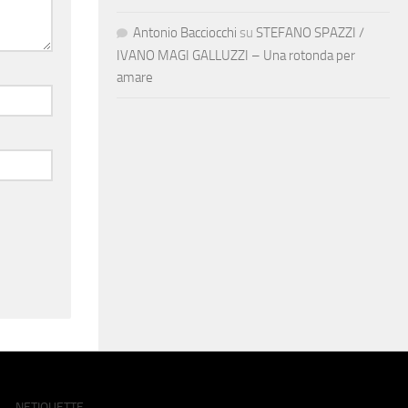
Antonio Bacciocchi
su
STEFANO SPAZZI /
IVANO MAGI GALLUZZI – Una rotonda per
amare
NETIQUETTE