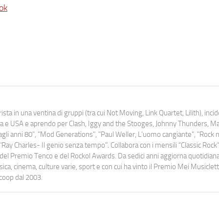
ok
ista in una ventina di gruppi (tra cui Not Moving, Link Quartet, Lilith), inc
uropa e USA e aprendo per Clash, Iggy and the Stooges, Johnny Thunders, 
o dagli anni 80", "Mod Generations", "Paul Weller, L’uomo cangiante", "Rock n
Ray Charles- Il genio senza tempo". Collabora con i mensili “Classic Rock”,
urati del Premio Tenco e del Rockol Awards. Da sedici anni aggiorna quotidia
a, cinema, culture varie, sport e con cui ha vinto il Premio Mei Musiclett
ocoop dal 2003.