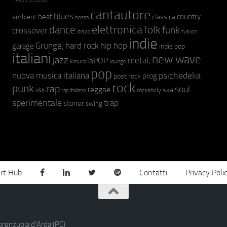
cantautore
blues
beat
country
ambient
classica
bossa
elettronica
dance
folk
funk
crossover
fusion
disco
indie
hip hop
Grunge;
hard rock
garage
indie pop
italiani
new wave
jazz
metal;
laPOP
lounge
kimura
pop
psichedelia
nuova musica italiana
prog
post rock
rock
punk
rap
soul
reggae
ska
r&b
rockabilly
rap italiano
sperimentale
trap
stoner
swing
rt Hub
Contatti
Privacy Poli
orenzuola d'Arda (PC)