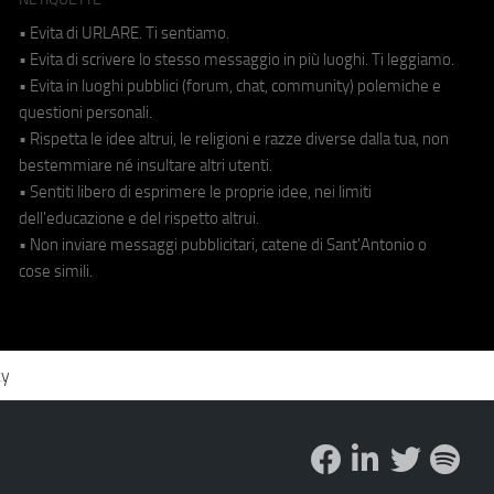
• Evita di URLARE. Ti sentiamo.
• Evita di scrivere lo stesso messaggio in più luoghi. Ti leggiamo.
• Evita in luoghi pubblici (forum, chat, community) polemiche e
questioni personali.
• Rispetta le idee altrui, le religioni e razze diverse dalla tua, non
bestemmiare né insultare altri utenti.
• Sentiti libero di esprimere le proprie idee, nei limiti
dell'educazione e del rispetto altrui.
• Non inviare messaggi pubblicitari, catene di Sant'Antonio o
cose simili.
cy