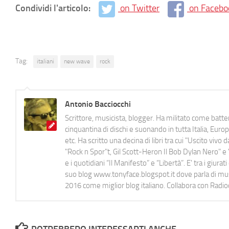
Condividi l'articolo:
on Twitter
on Facebo
Tag:
italiani
new wave
rock
Antonio Bacciocchi
Scrittore, musicista, blogger. Ha militato come batter
cinquantina di dischi e suonando in tutta Italia, E
etc. Ha scritto una decina di libri tra cui "Uscito viv
"Rock n Spor"t, Gil Scott-Heron Il Bob Dylan Nero" e "
e i quotidiani “Il Manifesto” e “Libertà”. E' tra i gi
suo blog www.tonyface.blogspot.it dove parla di music
2016 come miglior blog italiano. Collabora con Radi