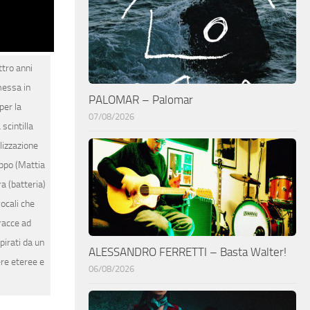
ttro anni
messa in
PALOMAR – Palomar
per la
07/08/2026
scintilla
alizzazione
uppo (Mattia
ra (batteria)
ocali che
tracce ad
pirati da un
ALESSANDRO FERRETTI – Basta Walter!
ere eteree e
06/08/2026