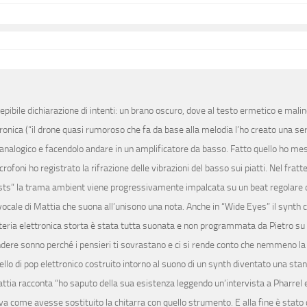
epibile dichiarazione di intenti: un brano oscuro, dove al testo ermetico e malin
nica (“il drone quasi rumoroso che fa da base alla melodia l’ho creato una ser
 analogico e facendolo andare in un amplificatore da basso. Fatto quello ho me
rofoni ho registrato la rifrazione delle vibrazioni del basso sui piatti. Nel fra
ests” la trama ambient viene progressivamente impalcata su un beat regolare di 
ocale di Mattia che suona all’unisono una nota. Anche in “Wide Eyes” il synth 
eria elettronica storta è stata tutta suonata e non programmata da Pietro su
rendere sonno perché i pensieri ti sovrastano e ci si rende conto che nemmeno la
ello di pop elettronico costruito intorno al suono di un synth diventato una sta
tia racconta “ho saputo della sua esistenza leggendo un’intervista a Pharrel e
a come avesse sostituito la chitarra con quello strumento. E alla fine è stato