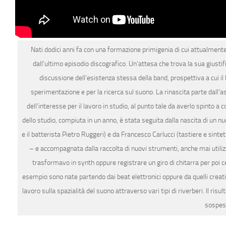
Nati dodici anni fa con una formazione primigenia di cui attualment
dall’ultimo episodio discografico. Un’attesa che trova la sua giustifi
discussione dell’esistenza stessa della band, prospettiva a cui il
sperimentazione e per la ricerca sul suono. La rinascita parte dall’a
dell’interesse per il lavoro in studio, al punto tale da averlo spinto a 
dello studio, compiuta in un anno, è stata seguita dalla nascita di un
e il batterista Pietro Ruggeri) e da Francesco Carlucci (tastiere e sinteti
– e accompagnata dalla raccolta di nuovi strumenti, anche mai utiliz
trasformavo in synth oppure registrare un giro di chitarra per poi cer
esempio sono nate partendo dai beat elettronici oppure da quelli creati c
lavoro sulla spazialità del suono attraverso vari tipi di riverberi. Il 
sospese