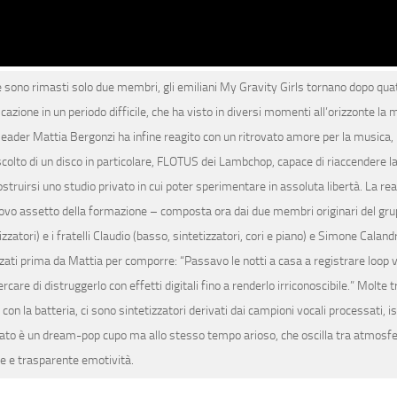
e sono rimasti solo due membri, gli emiliani My Gravity Girls tornano dopo qua
cazione in un periodo difficile, che ha visto in diversi momenti all’orizzonte la 
 leader Mattia Bergonzi ha infine reagito con un ritrovato amore per la musica, 
scolto di un disco in particolare, FLOTUS dei Lambchop, capace di riaccendere la 
costruirsi uno studio privato in cui poter sperimentare in assoluta libertà. La re
 nuovo assetto della formazione – composta ora dai due membri originari del gr
zzatori) e i fratelli Claudio (basso, sintetizzatori, cori e piano) e Simone Caland
zati prima da Mattia per comporre: “Passavo le notti a casa a registrare loop v
care di distruggerlo con effetti digitali fino a renderlo irriconoscibile.” Molte 
on la batteria, ci sono sintetizzatori derivati dai campioni vocali processati, is
risultato è un dream-pop cupo ma allo stesso tempo arioso, che oscilla tra atmosf
 e trasparente emotività.