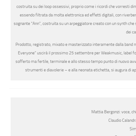
costruita su dei loop ossessivi, proprio come i ricordi che vorresti dim
essendo filtrata da molta elettronica ed effetti digitali, con riverb
sognante “Ann”, costruita su un arpeggiatore creato con un synth che si 
dei ca
Prodotto, registrato, mixato e masterizzato interamente dalla band n
Everyone” uscirà il prossimo 25 settembre per Weakmusic, label fon
sofferto ma fertile, terminale e allo stesso tempo punto di nuovo avv
strumenti e diavolerie – e alla neonata etichetta, si augura di apr
Mattia Bergonzi: voce, ch
Claudio Calandra
Sim