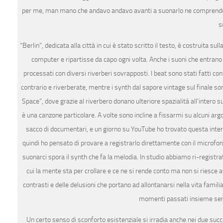
per me, man mano che andavo andavo avanti a suonarlo ne comprendevo l
s
“Berlin”, dedicata alla città in cui è stato scritto il testo, è costruita 
computer e ripartisse da capo ogni volta. Anche i suoni che entrano
processati con diversi riverberi sovrapposti. I beat sono stati fatti c
contrario e riverberate, mentre i synth dal sapore vintage sul finale so
Space”, dove grazie al riverbero donano ulteriore spazialità all’intero 
è una canzone particolare. A volte sono incline a fissarmi su alcuni ar
sacco di documentari, e un giorno su YouTube ho trovato questa interv
quindi ho pensato di provare a registrarlo direttamente con il microfon
suonarci spora il synth che fa la melodia. In studio abbiamo ri-registra
cui la mente sta per crollare e ce ne si rende conto ma non si riesce a
contrasti e delle delusioni che portano ad allontanarsi nella vita famili
momenti passati insieme semb
Un certo senso di sconforto esistenziale si irradia anche nei due succe