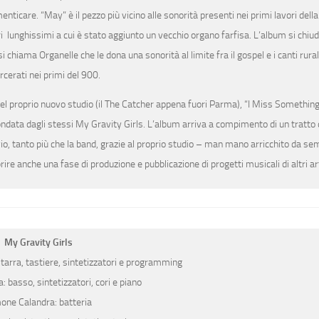
enticare. “May” è il pezzo più vicino alle sonorità presenti nei primi lavori dell
eri lunghissimi a cui è stato aggiunto un vecchio organo farfisa. L’album si chiud
chiama Organelle che le dona una sonorità al limite fra il gospel e i canti rura
rcerati nei primi del 900.
el proprio nuovo studio (il The Catcher appena fuori Parma), “I Miss Somethin
data dagli stessi My Gravity Girls. L’album arriva a compimento di un tratto 
io, tanto più che la band, grazie al proprio studio – man mano arricchito da se
ire anche una fase di produzione e pubblicazione di progetti musicali di altri art
My Gravity Girls
itarra, tastiere, sintetizzatori e programming
: basso, sintetizzatori, cori e piano
one Calandra: batteria