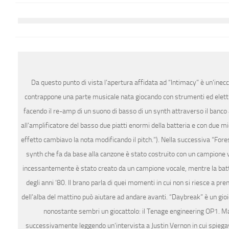
Da questo punto di vista l’apertura affidata ad “Intimacy” è un’inecc
contrappone una parte musicale nata giocando con strumenti ed elettro
facendo il re-amp di un suono di basso di un synth attraverso il banco
all’amplificatore del basso due piatti enormi della batteria e con due mic
effetto cambiavo la nota modificando il pitch.”). Nella successiva “For
synth che fa da base alla canzone è stato costruito con un campione v
incessantemente è stato creato da un campione vocale, mentre la batt
degli anni ’80. Il brano parla di quei momenti in cui non si riesce a p
dell’alba del mattino può aiutare ad andare avanti. “Daybreak” è un gioi
nonostante sembri un giocattolo: il Tenage engineering OP1. Mat
successivamente leggendo un’intervista a Justin Vernon in cui spiegav