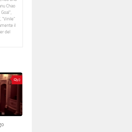
Manu Chao
 Goal",
 "Vinile"
namente il
er del
0
go