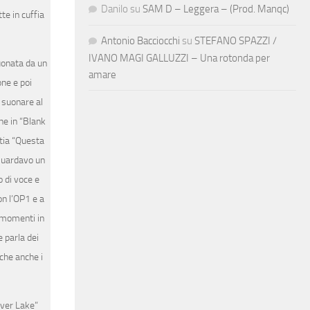
Danilo
su
SAM D – Leggera – (Prod. Manqc)
te in cuffia
Antonio Bacciocchi
su
STEFANO SPAZZI /
IVANO MAGI GALLUZZI – Una rotonda per
suonata da un
amare
ne e poi
e suonare al
he in “Blank
ttia “Questa
 Guardavo un
 di voce e
on l’OP1 e a
i momenti in
e parla dei
 che anche i
lver Lake”