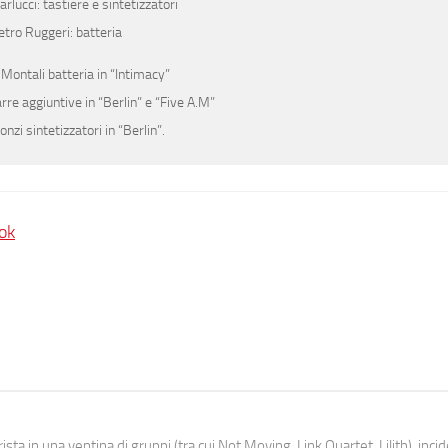
rlucci: tastiere e sintetizzatori
etro Ruggeri: batteria
Montali batteria in “Intimacy”
rre aggiuntive in “Berlin” e “Five A.M”
nzi sintetizzatori in “Berlin”.
ok
ista in una ventina di gruppi (tra cui Not Moving, Link Quartet, Lilith), inc