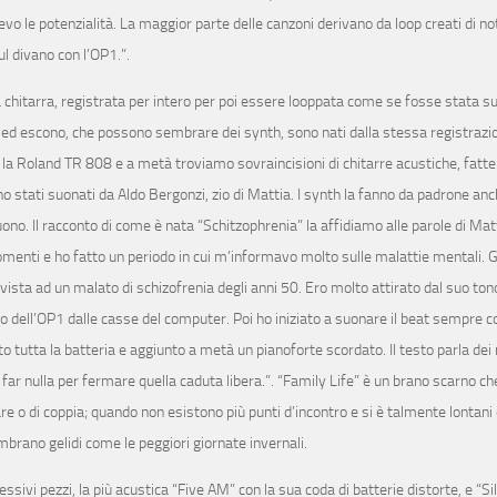
e potenzialità. La maggior parte delle canzoni derivano da loop creati di not
ul divano con l’OP1.”.
sulla chitarra, registrata per intero per poi essere looppata come se fosse stata 
 ed escono, che possono sembrare dei synth, sono nati dalla stessa registrazio
on la Roland TR 808 e a metà troviamo sovraincisioni di chitarre acustiche, fatt
no stati suonati da Aldo Bergonzi, zio di Mattia. I synth la fanno da padrone anc
suono. Il racconto di come è nata “Schitzophrenia” la affidiamo alle parole di Ma
gomenti e ho fatto un periodo in cui m’informavo molto sulle malattie mentali.
ista ad un malato di schizofrenia degli anni 50. Ero molto attirato dal suo tono
o dell’OP1 dalle casse del computer. Poi ho iniziato a suonare il beat sempre c
to tutta la batteria e aggiunto a metà un pianoforte scordato. Il testo parla de
 far nulla per fermare quella caduta libera.”. “Family Life” è un brano scarno ch
are o di coppia; quando non esistono più punti d’incontro e si è talmente lontani
rano gelidi come le peggiori giornate invernali.
ssivi pezzi, la più acustica “Five AM” con la sua coda di batterie distorte, e “Si