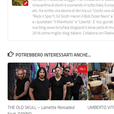
cinquantina di dischi e suonando in tutta Italia, E
etc. Ha scritto una decina di libri tra cui "Uscito viv
"Rock n Spor"t, Gil Scott-Heron Il Bob Dylan Nero" e "
e i quotidiani “Il Manifesto” e “Libertà”. E' tra i gi
suo blog www.tonyface.blogspot.it dove parla di music
2016 come miglior blog italiano. Collabora con Radi
POTREBBERO INTERESSARTI ANCHE...
0
THE OLD SKULL – Lamette Reloaded
UMBERTO VITIE
Feat. DANNO