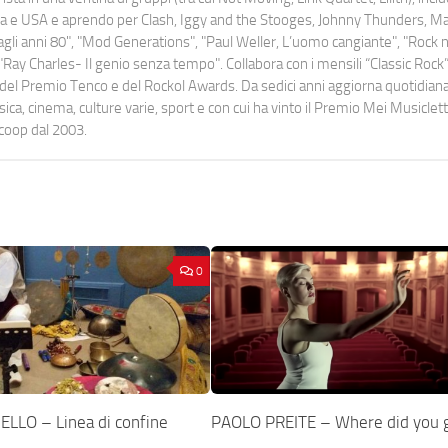
uropa e USA e aprendo per Clash, Iggy and the Stooges, Johnny Thunders, 
o dagli anni 80", "Mod Generations", "Paul Weller, L’uomo cangiante", "Rock n
Ray Charles- Il genio senza tempo". Collabora con i mensili “Classic Rock”,
urati del Premio Tenco e del Rockol Awards. Da sedici anni aggiorna quotidia
a, cinema, culture varie, sport e con cui ha vinto il Premio Mei Musiclett
ocoop dal 2003.
0
LLO – Linea di confine
PAOLO PREITE – Where did you 