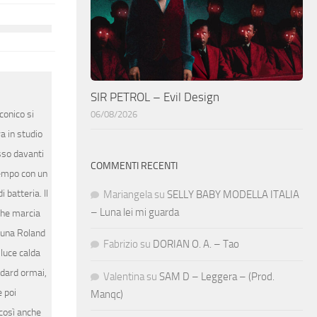
SIR PETROL – Evil Design
conico si
06/08/2026
a in studio
sso davanti
COMMENTI RECENTI
ttempo con un
batteria. Il
Mariangela
su
SELLY BABY MODELLA ITALIA
– Luna lei mi guarda
che marcia
 una Roland
Fabrizio
su
DORIAN O. A. – Tao
 luce calda
ndard ormai,
Valentina
su
SAM D – Leggera – (Prod.
 poi
Manqc)
 così anche