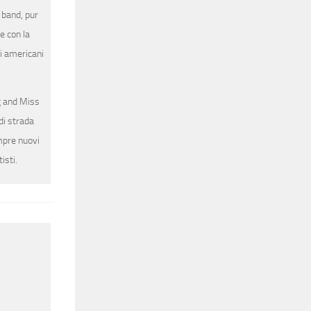
a band, pur
e con la
li americani
g and Miss
di strada
mpre nuovi
isti.