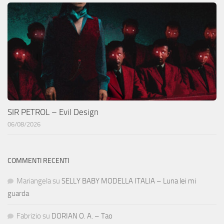
SIR PETROL – Evil Design
06/08/2026
COMMENTI RECENTI
Mariangela
su
SELLY BABY MODELLA ITALIA – Luna lei mi
guarda
Fabrizio
su
DORIAN O. A. – Tao