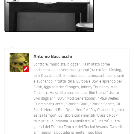
Antonio Bacciocchi
Scrittore, musicista, blogger. Ha militato come
batterista in una ventina di gruppi (tra cui Not Moving,
Link Quartet, Lilith), incidendo una cinquantina di dischi
e suonando in tutta Italia, Europa e USA e aprendo per
Clash, Iggy and the Stooges, Johnny Thunders, Manu
Chao etc. Ha scritto una decina di libri tra cui "Uscito
vivo dagli anni 80", "Mod Generations", "Paul Weller,
L’uomo cangiante", "Rock n Goal", "Rock n Spor"t, Gil
Scott-Heron Il Bob Dylan Nero" e "Ray Charles- Il genio
senza tempo". Collabora con i mensili “Classic Rock”,
"Vinile" e i quotidiani “Il Manifesto” e “Libertà”. E' tra i
giurati del Premio Tenco e del Rockol Awards. Da sedici
anni aggiorna quotidianamente il suo blog