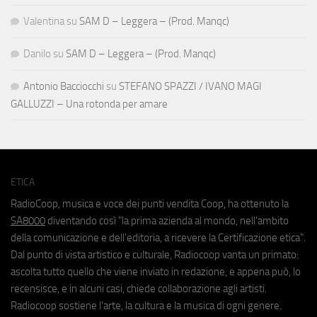
Valentina
su
SAM D – Leggera – (Prod. Manqc)
Danilo
su
SAM D – Leggera – (Prod. Manqc)
Antonio Bacciocchi
su
STEFANO SPAZZI / IVANO MAGI
GALLUZZI – Una rotonda per amare
ETICA
RadioCoop, musica e voce dei punti vendita Coop, ha ottenuto la
SA8000
diventando così "la prima azienda al mondo, nell'ambito
della comunicazione e dell'editoria, a ricevere la Certificazione etica".
Dal punto di vista artistico e culturale, Radiocoop vanta un primato:
ascolta tutto quello che viene inviato in redazione, e appena può, lo
recensisce, e in alcuni casi, chiede collaborazione agli artisti.
Radiocoop sostiene l'arte, la cultura e la musica di ogni genere.