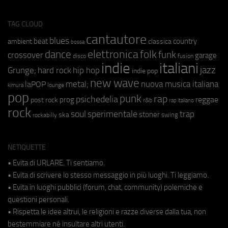
TAG CLOUD
cantautore
blues
beat
country
ambient
classica
bossa
elettronica
dance
folk
funk
crossover
garage
fusion
disco
indie
italiani
jazz
hip hop
Grunge;
hard rock
indie pop
new wave
metal;
nuova musica italiana
laPOP
lounge
kimura
pop
punk
rap
psichedelia
reggae
prog
post rock
r&b
rap italiano
rock
soul
sperimentale
trap
stoner
ska
swing
rockabilly
NETIQUETTE
• Evita di URLARE. Ti sentiamo.
• Evita di scrivere lo stesso messaggio in più luoghi. Ti leggiamo.
• Evita in luoghi pubblici (forum, chat, community) polemiche e
questioni personali.
• Rispetta le idee altrui, le religioni e razze diverse dalla tua, non
bestemmiare né insultare altri utenti.