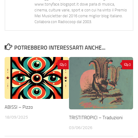
www.tonyface.blogspot.it dove parla di musica,
cinema, culture varie, sport e con cui ha vinto il Premio
Mei Musicletter del 2016 come miglior blog italiano.
Collabora con Radiocoop dal 2003.
POTREBBERO INTERESSARTI ANCHE...
0
0
ABISSI – Pizzo
18/09/2025
TRISTITROPICI – Traduzioni
03/06/2026