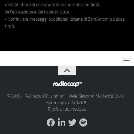
• Sentiti libero di esprimere le proprie idee, nei limiti
dell'educazione e del rispetto altrui.
• Non inviare messaggi pubblicitari, catene di Sant'Antonio o cose
simili.
© 2015 - Radiocoop Edizioni srl - Viale Giacomo Matteotti, 36/b -
Fiorenzuola d'Arda (PC)
P.IVA: 01307190338