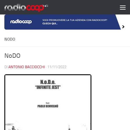
Salta al contenuto
NODO
NoDO
DI
ANTONIO BACCIOCCHI
·
11/11/2022