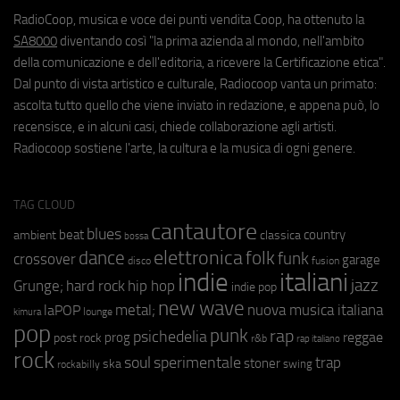
RadioCoop, musica e voce dei punti vendita Coop, ha ottenuto la
SA8000
diventando così "la prima azienda al mondo, nell'ambito
della comunicazione e dell'editoria, a ricevere la Certificazione etica".
Dal punto di vista artistico e culturale, Radiocoop vanta un primato:
ascolta tutto quello che viene inviato in redazione, e appena può, lo
recensisce, e in alcuni casi, chiede collaborazione agli artisti.
Radiocoop sostiene l'arte, la cultura e la musica di ogni genere.
TAG CLOUD
cantautore
blues
beat
country
ambient
classica
bossa
elettronica
dance
folk
funk
crossover
garage
fusion
disco
indie
italiani
jazz
hip hop
Grunge;
hard rock
indie pop
new wave
metal;
nuova musica italiana
laPOP
lounge
kimura
pop
punk
rap
psichedelia
reggae
prog
post rock
r&b
rap italiano
rock
soul
sperimentale
trap
stoner
ska
swing
rockabilly