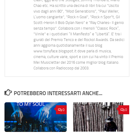
Chao etc. Ha scritto una decina di libri tra cui "Uscito
vivo dagli anni 80", "Mod Generations", "Paul Weller,
L’uomo cangiante", "Rock n Goal", "Rock n Spor"t, Gil
Scott-Heron Il Bob Dylan Nero" e "Ray Charles- Il genio
senza tempo". Collabora con i mensili “Classic Rock”,
"Vinile" e i quotidiani “Il Manifesto” e “Libertà”. E' tra i
giurati del Premio Tenco e del Rockol Awards. Da sedici
anni aggiorna quotidianamente il suo blog
www.tonyface.blogspot.it dove parla di musica,
cinema, culture varie, sport e con cui ha vinto il Premio
Mei Musicletter del 2016 come miglior blog italiano.
Collabora con Radiocoop dal 2003.
POTREBBERO INTERESSARTI ANCHE...
0
0