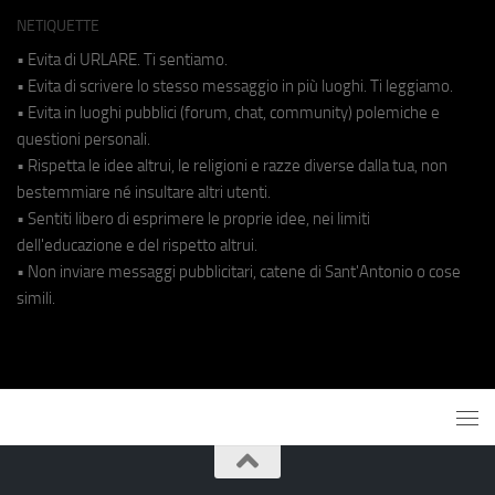
NETIQUETTE
• Evita di URLARE. Ti sentiamo.
• Evita di scrivere lo stesso messaggio in più luoghi. Ti leggiamo.
• Evita in luoghi pubblici (forum, chat, community) polemiche e
questioni personali.
• Rispetta le idee altrui, le religioni e razze diverse dalla tua, non
bestemmiare né insultare altri utenti.
• Sentiti libero di esprimere le proprie idee, nei limiti
dell'educazione e del rispetto altrui.
• Non inviare messaggi pubblicitari, catene di Sant'Antonio o cose
simili.