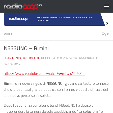
Salta al contenuto
VIDEO
0
N3SSUNO – Rimini
DI
ANTONIO BACCIOCCHI
· PUBBLICATO
05/09/2019
· AGGIORNATO
02/09/2019
https://www.youtube.com/watch?v=mtwxACPkZnc
Rimini
è il nuovo singolo di
N3SSUNO
, giovane cantautore torinese
che si presenta al grande pubblico con il primo videoclip ufficiale del
suo nuovo percorso da solista.
Dopo l’esperienza con alcune band, N3SSUNO ha deciso di
intraprendere la carriera da solista pubblicando
“La soluzione”
e