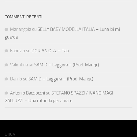
COMMENTI RECENTI
Mariangela
su
SELLY BABY MODELLA ITALIA – Luna lei mi
guarda
Fabrizio
su
DORIAN O. A. – Tao
Valentina
su
SAM D – Leggera – (Prod. Manqc)
Danilo
su
SAM D – Leggera – (Prod. Manqc)
Antonio Bacciocchi
su
STEFANO SPAZZI / IVANO MAGI
GALLUZZI – Una rotonda per amare
ETICA