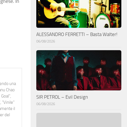
ognese. In
ALESSANDRO FERRETTI – Basta Walter!
06/08/2026
idendo una
Manu Chao
 Goal",
SIR PETROL – Evil Design
 "Vinile"
06/08/2026
namente il
er del