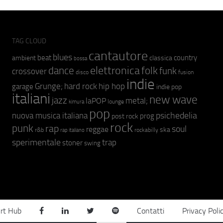
TAG CLOUD
cantautore
blues
beat
country
ambient
classica
bossa
elettronica
dance
folk
funk
crossover
fusion
disco
indie
hip hop
Grunge;
hard rock
garage
indie pop
italiani
new wave
jazz
metal;
laPOP
lounge
kimura
pop
psichedelia
nuova musica italiana
prog
post rock
rock
punk
rap
soul
reggae
ska
r&b
rockabilly
rap italiano
sperimentale
trap
stoner
swing
rt Hub
Contatti
Privacy Poli