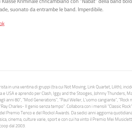
 i Klasse Kriminale chricambiano con “Nabat” della band bol
lade, suonato da entrambe le band. Imperdibile.
ok
ista in una ventina di gruppi (tra cui Not Moving, Link Quartet, Lilith), inc
uropa e USA e aprendo per Clash, Iggy and the Stooges, Johnny Thunders, 
o dagli anni 80", "Mod Generations", "Paul Weller, L’uomo cangiante", "Rock n
Ray Charles- Il genio senza tempo". Collabora con i mensili “Classic Rock”,
urati del Premio Tenco e del Rockol Awards. Da sedici anni aggiorna quotidia
a, cinema, culture varie, sport e con cui ha vinto il Premio Mei Musiclett
ocoop dal 2003.