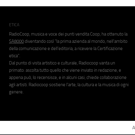
ETICA
RadioCoop, musica e voce dei punti vendita Coop, ha ottenuto la
SA8000
diventando così "la prima azienda al mondo, nell'ambito
della comunicazione e dell'editoria, a ricevere la Certificazione
etica".
Dal punto di vista artistico e culturale, Radiocoop vanta un
primato: ascolta tutto quello che viene inviato in redazione, e
appena può, lo recensisce, e in alcuni casi, chiede collaborazione
agli artisti. Radiocoop sostiene l'arte, la cultura e la musica di ogni
genere.
A