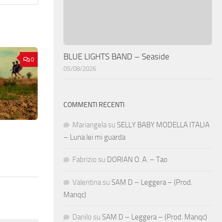
BLUE LIGHTS BAND – Seaside
0
05/08/2026
COMMENTI RECENTI
Mariangela
su
SELLY BABY MODELLA ITALIA
– Luna lei mi guarda
Fabrizio
su
DORIAN O. A. – Tao
Valentina
su
SAM D – Leggera – (Prod.
Manqc)
Danilo
su
SAM D – Leggera – (Prod. Manqc)