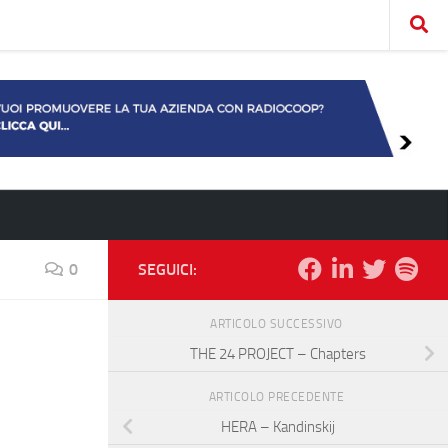
0
SEGUICI:
ARTICOLO SUCCESSIVO
THE 24 PROJECT – Chapters
ARTICOLO PRECEDENTE
HERA – Kandinskij