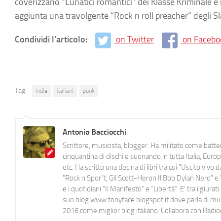
coverizzano “Lunatici romantici” dei Klasse Kriminale e
aggiunta una travolgente “Rock n roll preacher” degli S
Condividi l'articolo:
on Twitter
on Facebo
Tag:
indie
italiani
punk
Antonio Bacciocchi
Scrittore, musicista, blogger. Ha militato come batter
cinquantina di dischi e suonando in tutta Italia, E
etc. Ha scritto una decina di libri tra cui "Uscito viv
"Rock n Spor"t, Gil Scott-Heron Il Bob Dylan Nero" e "
e i quotidiani “Il Manifesto” e “Libertà”. E' tra i gi
suo blog www.tonyface.blogspot.it dove parla di music
2016 come miglior blog italiano. Collabora con Radi