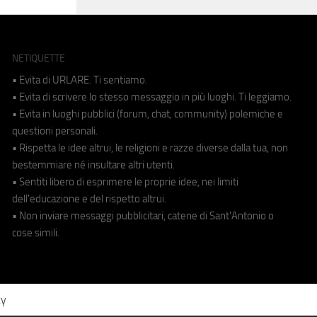
NETIQUETTE
• Evita di URLARE. Ti sentiamo.
• Evita di scrivere lo stesso messaggio in più luoghi. Ti leggiamo.
• Evita in luoghi pubblici (forum, chat, community) polemiche e
questioni personali.
• Rispetta le idee altrui, le religioni e razze diverse dalla tua, non
bestemmiare né insultare altri utenti.
• Sentiti libero di esprimere le proprie idee, nei limiti
dell'educazione e del rispetto altrui.
• Non inviare messaggi pubblicitari, catene di Sant'Antonio o
cose simili.
cy