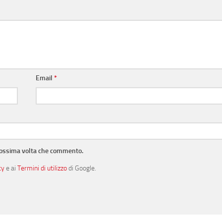
Email
*
prossima volta che commento.
cy
e ai
Termini di utilizzo
di Google.