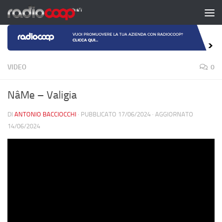
Salta al contenuto
VIDEO
0
NâMe – Valigia
DI
ANTONIO BACCIOCCHI
· PUBBLICATO
17/06/2024
· AGGIORNATO
14/06/2024