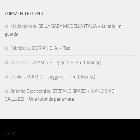
COMMENTI RECENTI
Mariangela
su
SELLY BABY MODELLA ITALIA – Luna lei mi
guarda
Fabrizio
su
DORIAN O. A. – Tao
Valentina
su
SAM D – Leggera – (Prod. Manqc)
Danilo
su
SAM D – Leggera – (Prod. Manqc)
Antonio Bacciocchi
su
STEFANO SPAZZI / IVANO MAGI
GALLUZZI – Una rotonda per amare
ETICA