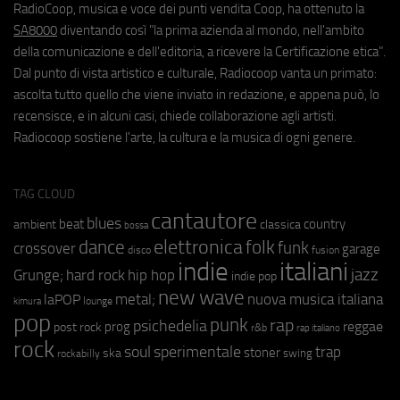
RadioCoop, musica e voce dei punti vendita Coop, ha ottenuto la
SA8000
diventando così "la prima azienda al mondo, nell'ambito
della comunicazione e dell'editoria, a ricevere la Certificazione etica".
Dal punto di vista artistico e culturale, Radiocoop vanta un primato:
ascolta tutto quello che viene inviato in redazione, e appena può, lo
recensisce, e in alcuni casi, chiede collaborazione agli artisti.
Radiocoop sostiene l'arte, la cultura e la musica di ogni genere.
TAG CLOUD
cantautore
blues
beat
country
ambient
classica
bossa
elettronica
dance
folk
funk
crossover
garage
fusion
disco
indie
italiani
jazz
hip hop
Grunge;
hard rock
indie pop
new wave
metal;
nuova musica italiana
laPOP
lounge
kimura
pop
punk
rap
psichedelia
reggae
prog
post rock
r&b
rap italiano
rock
soul
sperimentale
trap
stoner
ska
swing
rockabilly