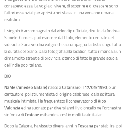
consapevolezza. La voglia di vivere, di scoprire e di crescere sono
fattori essenziali per aprirsi a noi stessi in una versione umana
realistica.
Il singolo è accompagnato dal videoclip ufficiale, diretto da Andrea
Simiele. Come si può evincere dal titolo, elemento centrale del
videoclip è una vecchia valigia, che accompagna l’artista lungo tutta
la durata del brano. Dalla fotografia alla location, tutto rimanda a un
clima molto street e di provincia, citando di fatto la grande scuola
dell’indie pop italiano.
BIO
NâMe (Amedeo Natale)
nasce a
Catanzaro il 17/05/1990
, è un
cantautore, polistrumentista di origine calabrese, dalla scrittura
musicale intimista. Ha frequentato il conservatorio di
Vibo
Valenzia
ed ha suonato per diversi anni il violoncello nell’orchestra
sinfonica di
Crotone
esibendosi così in molti teatri italiani.
Dopo la Calabria, ha vissuto diversi anni in
Toscana
per stabilirsi poi