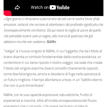
«Ogni giorno ci ritroviamo a percorrere da soli con le nostre forze sfide,
emozioni, ostacoli che cercano di allontanarci dal profondo significato che
inconsapevolmente cerchiamo. Da qui nasce la voglia di uscire da quello
che potrebbe essere solo un sogno, alla ricerca di qualcosa che già
abbiamo ma che non vediamo.»
NâMe
“Valigia” è il nuovo singolo di NâMe, in cui l’oggetto che da il titolo al
brano diventa un simbolo fondamentale della nostra esistenza, un
contenitore in cui viene riposto il nostro viaggio, sia reale che irreale.
Il testo del singolo esprime diversi concetti chiaramente opposti,
come libertà/prigionia, amore e desiderio di fuga nella speranza di
un futuro migliore. Il tempo allontana e unisce, in un “battito eterno
che non si può dimenticare”.
NâMe, con le sue capacità espressive naturalistiche, frutto di
esperienze e ricerche, oltre all’innata consapevolezza del flusso
energetico che ci circonda, ci fa vivere nel brano un’idea di