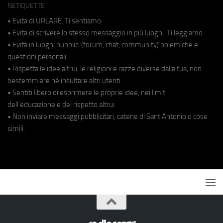
NETIQUETTE
• Evita di URLARE. Ti sentiamo.
• Evita di scrivere lo stesso messaggio in più luoghi. Ti leggiamo.
• Evita in luoghi pubblici (forum, chat, community) polemiche e
questioni personali.
• Rispetta le idee altrui, le religioni e razze diverse dalla tua, non
bestemmiare né insultare altri utenti.
• Sentiti libero di esprimere le proprie idee, nei limiti
dell'educazione e del rispetto altrui.
• Non inviare messaggi pubblicitari, catene di Sant'Antonio o cose
simili.