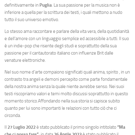
definitivamente in
Puglia
. La sua passione per la musica non è
inferiore a quella per la scrittura dei testi, i quali mettono a nudo
tutto il suo universo emotivo.
Lo stesso ama raccontare e parlare della vita vera, della quotidianità
e dell’amore con un linguaggio semplice ed accessibile a tutti. Il suo
è un indie-pop che risente degli studi e soprattutto della sua
passione per il cantautorato italiano con influenze Brit dalle
venature elettroniche.
Nel suo nome d’arte compaiono significati quali anima, spirito , in un
contrasto tra angeli e demoni percepito come parte fondamentale
della nostra anima senza la quale niente avrebbe senso. Nei suoi
testi riscopriamo valori e temi molto discussi soprattutto in questo
momento storico.Affondando nella sua storia si capisce subito
quanto per lui sono importanti le relazioni con tutto ciò che ci
circonda.
Il
27 Luglio 2022
è stato pubblicato il primo singolo intitolato
“Ma
che ci posso fare”
; in data
26 Aprile 2023
è stato pubblicato il