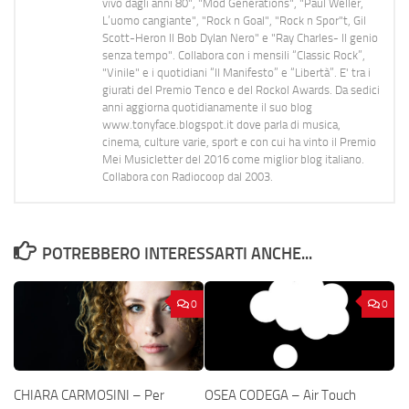
vivo dagli anni 80", "Mod Generations", "Paul Weller,
L’uomo cangiante", "Rock n Goal", "Rock n Spor"t, Gil
Scott-Heron Il Bob Dylan Nero" e "Ray Charles- Il genio
senza tempo". Collabora con i mensili “Classic Rock”,
"Vinile" e i quotidiani “Il Manifesto” e “Libertà”. E' tra i
giurati del Premio Tenco e del Rockol Awards. Da sedici
anni aggiorna quotidianamente il suo blog
www.tonyface.blogspot.it dove parla di musica,
cinema, culture varie, sport e con cui ha vinto il Premio
Mei Musicletter del 2016 come miglior blog italiano.
Collabora con Radiocoop dal 2003.
POTREBBERO INTERESSARTI ANCHE...
0
0
CHIARA CARMOSINI – Per
OSEA CODEGA – Air Touch