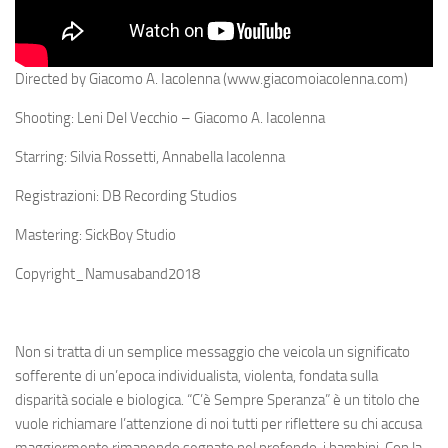
Directed by Giacomo A. Iacolenna (www.giacomoiacolenna.com)
Shooting: Leni Del Vecchio – Giacomo A. Iacolenna
Starring: Silvia Rossetti, Annabella Iacolenna
Registrazioni: DB Recording Studios
Mastering: SickBoy Studio
Copyright_Namusaband2018
Non si tratta di un semplice messaggio che veicola un significato
sofferente di un’epoca individualista, violenta, fondata sulla
disparità sociale e biologica. “C’è Sempre Speranza” è un titolo che
vuole richiamare l’attenzione di noi tutti per riflettere su chi accusa
maggiormente rimanendo segnato nel profondo, i bambini. Con la