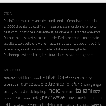
ETICA
RadioCoop, musica e voce dei punti vendita Coop, ha ottenuto la
SA8000
diventando così "la prima azienda al mondo, nell'ambito
della comunicazione e dell'editoria, a ricevere la Certificazione etica".
Dal punto di vista artistico e culturale, Radiocoop vanta un primato:
ascolta tutto quello che viene inviato in redazione, e appena può, lo
recensisce, e in alcuni casi, chiede collaborazione agli artisti.
Radiocoop sostiene l'arte, la cultura e la musica di ogni genere.
TAG CLOUD
cantautore
blues
beat
country
ambient
classica
bossa
elettronica
dance
folk
funk
crossover
garage
fusion
disco
indie
italiani
jazz
hip hop
Grunge;
hard rock
indie pop
new wave
metal;
nuova musica italiana
laPOP
lounge
kimura
pop
punk
rap
psichedelia
reggae
prog
post rock
r&b
rap italiano