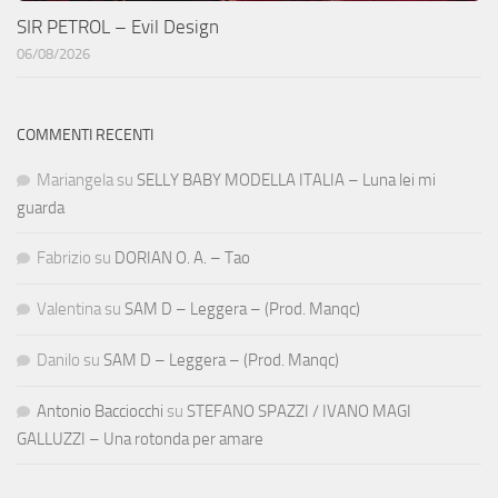
SIR PETROL – Evil Design
06/08/2026
COMMENTI RECENTI
Mariangela
su
SELLY BABY MODELLA ITALIA – Luna lei mi
guarda
Fabrizio
su
DORIAN O. A. – Tao
Valentina
su
SAM D – Leggera – (Prod. Manqc)
Danilo
su
SAM D – Leggera – (Prod. Manqc)
Antonio Bacciocchi
su
STEFANO SPAZZI / IVANO MAGI
GALLUZZI – Una rotonda per amare