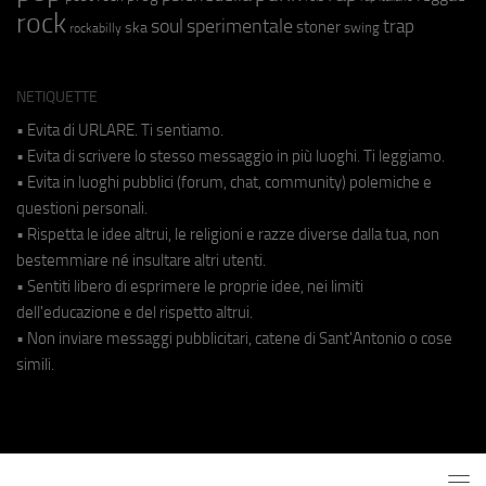
rock
soul
sperimentale
trap
stoner
ska
swing
rockabilly
NETIQUETTE
• Evita di URLARE. Ti sentiamo.
• Evita di scrivere lo stesso messaggio in più luoghi. Ti leggiamo.
• Evita in luoghi pubblici (forum, chat, community) polemiche e
questioni personali.
• Rispetta le idee altrui, le religioni e razze diverse dalla tua, non
bestemmiare né insultare altri utenti.
• Sentiti libero di esprimere le proprie idee, nei limiti
dell'educazione e del rispetto altrui.
• Non inviare messaggi pubblicitari, catene di Sant'Antonio o cose
simili.