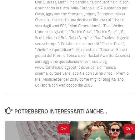
Link Quartet, Lilith), incidendo una cinquantina di dischi
e suonando in tutta Italia, Europa e USA e aprendo per
Clash, Iggy and the Stooges, Johnny Thunders, Manu
Chao etc. Ha scritto una decina di libri tra cui "Uscito
vivo dagli anni 80", "Mod Generations", "Paul Weller,
L’uomo cangiante", "Rock n Goal", "Rock n Spor"t, Gil
Scott-Heron Il Bob Dylan Nero" e "Ray Charles- Il genio
senza tempo". Collabora con i mensili “Classic Rock”,
"Vinile" e i quotidiani “Il Manifesto” e “Libertà”. E' tra i
giurati del Premio Tenco e del Rockol Awards. Da sedici
anni aggiorna quotidianamente il suo blog
www.tonyface.blogspot.it dove parla di musica,
cinema, culture varie, sport e con cui ha vinto il Premio
Mei Musicletter del 2016 come miglior blog italiano.
Collabora con Radiocoop dal 2003.
POTREBBERO INTERESSARTI ANCHE...
0
0