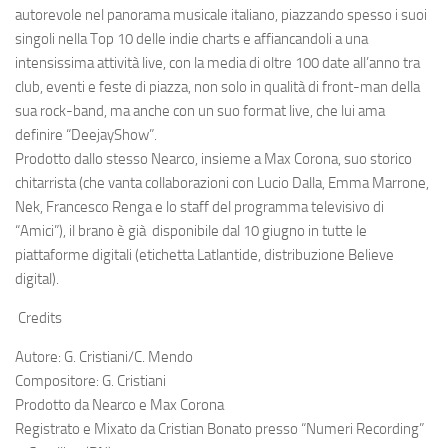
autorevole nel panorama musicale italiano, piazzando spesso i suoi
singoli nella Top 10 delle indie charts e affiancandoli a una
intensissima attività live, con la media di oltre 100 date all’anno tra
club, eventi e feste di piazza, non solo in qualità di front-man della
sua rock-band, ma anche con un suo format live, che lui ama
definire “DeejayShow”.
Prodotto dallo stesso Nearco, insieme a
Max Corona
, suo storico
chitarrista (che vanta collaborazioni con Lucio Dalla, Emma Marrone,
Nek, Francesco Renga e lo staff del programma televisivo di
“Amici”), il brano è già disponibile dal
10 giugno
in tutte le
piattaforme digitali (etichetta Latlantide, distribuzione Believe
digital).
Credits
Autore:
G. Cristiani/C. Mendo
Compositore:
G. Cristiani
Prodotto da Nearco e Max Corona
Registrato e Mixato da Cristian Bonato presso “Numeri Recording”