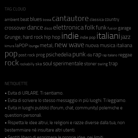
TAG CLOUD
cantautore
blues
beat
country
ambient
classica
bossa
elettronica
dance
folk
funk
crossover
garage
fusion
disco
indie
italiani
jazz
hip hop
Grunge;
hard rock
indie pop
new wave
metal;
nuova musica italiana
laPOP
lounge
kimura
pop
punk
rap
psichedelia
reggae
prog
post rock
r&b
rap italiano
rock
soul
sperimentale
trap
stoner
ska
swing
rockabilly
NETIQUETTE
• Evita di URLARE. Ti sentiamo.
• Evita di scrivere lo stesso messaggio in più luoghi. Ti leggiamo.
• Evita in luoghi pubblici (forum, chat, community) polemiche e
questioni personali.
• Rispetta le idee altrui, le religioni e razze diverse dalla tua, non
bestemmiare né insultare altri utenti.
• Sentiti libero di esprimere le proprie idee, nei limiti