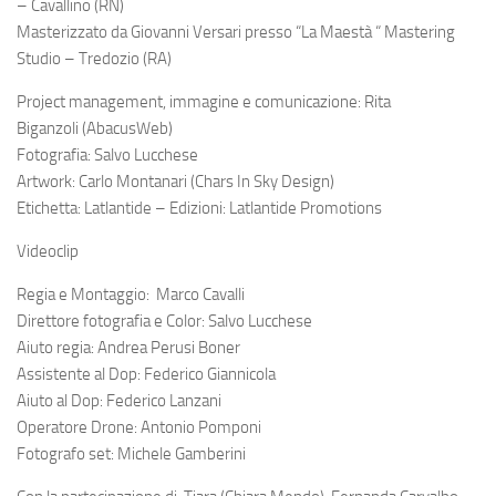
– Cavallino (RN)
Masterizzato da Giovanni Versari presso “La Maestà “ Mastering
Studio – Tredozio (RA)
Project management, immagine e comunicazione:
Rita
Biganzoli
(AbacusWeb)
Fotografia:
Salvo Lucchese
Artwork:
Carlo Montanari
(Chars In Sky Design)
Etichetta:
Latlantide
– Edizioni:
Latlantide Promotions
Videoclip
Regia e Montaggio:
Marco Cavalli
Direttore fotografia e Color:
Salvo Lucchese
Aiuto regia:
Andrea Perusi Boner
Assistente al Dop:
Federico Giannicola
Aiuto al Dop:
Federico Lanzani
Operatore Drone:
Antonio Pomponi
Fotografo set:
Michele Gamberini