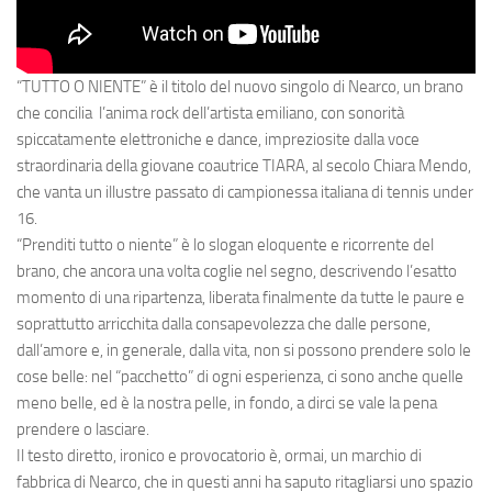
“TUTTO O NIENTE”
è il titolo del nuovo singolo di
Nearco,
un brano
che concilia l’anima rock dell’artista emiliano, con sonorità
spiccatamente elettroniche e dance, impreziosite dalla voce
straordinaria della giovane coautrice
TIARA
, al secolo Chiara Mendo,
che vanta un illustre passato di campionessa italiana di tennis under
16.
“
Prenditi tutto o niente
” è lo slogan eloquente e ricorrente del
brano, che ancora una volta coglie nel segno, descrivendo l’esatto
momento di una ripartenza, liberata finalmente da tutte le paure e
soprattutto arricchita dalla consapevolezza che dalle persone,
dall’amore e, in generale, dalla vita, non si possono prendere solo le
cose belle: nel “pacchetto” di ogni esperienza, ci sono anche quelle
meno belle, ed è la nostra pelle, in fondo, a dirci se vale la pena
prendere o lasciare.
Il testo diretto, ironico e provocatorio è, ormai, un marchio di
fabbrica di Nearco, che in questi anni ha saputo ritagliarsi uno spazio