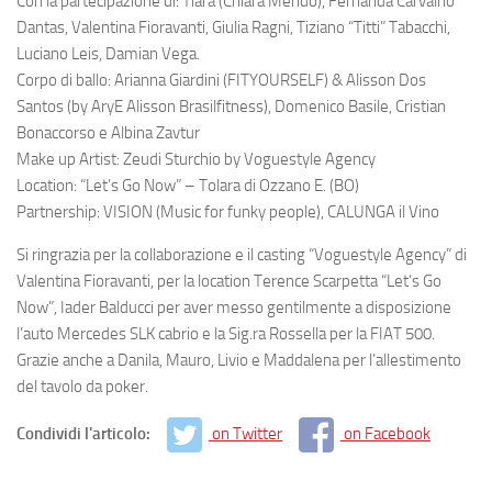
Con la partecipazione di:
Tiara
(Chiara Mendo),
Fernanda Carvalho
Dantas,
Valentina Fioravanti, Giulia Ragni, Tiziano “Titti” Tabacchi,
Luciano Leis, Damian Vega
.
Corpo di ballo:
Arianna Giardini
(FITYOURSELF) &
Alisson Dos
Santos
(by AryE Alisson Brasilfitness),
Domenico Basile, Cristian
Bonaccorso e Albina Zavtur
Make up Artist:
Zeudi Sturchio
by Voguestyle Agency
Location:
“Let’s Go Now”
– Tolara di Ozzano E. (BO)
Partnership: VISION (Music for funky people), CALUNGA il Vino
Si ringrazia per la collaborazione e il casting “Voguestyle Agency” di
Valentina Fioravanti, per la location Terence Scarpetta “Let’s Go
Now”, Iader Balducci per aver messo gentilmente a disposizione
l’auto Mercedes SLK cabrio e la Sig.ra Rossella per la FIAT 500.
Grazie anche a Danila, Mauro, Livio e Maddalena per l’allestimento
del tavolo da poker.
Condividi l'articolo:
on Twitter
on Facebook