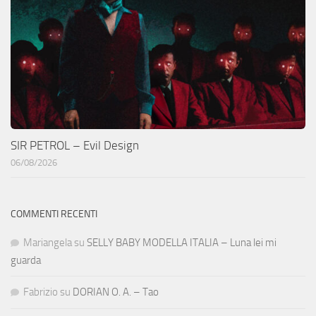
SIR PETROL – Evil Design
06/08/2026
COMMENTI RECENTI
Mariangela
su
SELLY BABY MODELLA ITALIA – Luna lei mi
guarda
Fabrizio
su
DORIAN O. A. – Tao