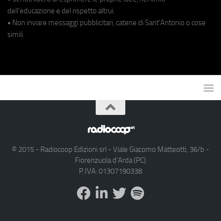
dell'educazione e del rispetto altrui.
• Non inviare messaggi pubblicitari, catene di Sant'Antonio o cose
simili.
© 2015 - Radiocoop Edizioni srl - Viale Giacomo Matteotti, 36/b -
Fiorenzuola d'Arda (PC)
P.IVA: 01307190338