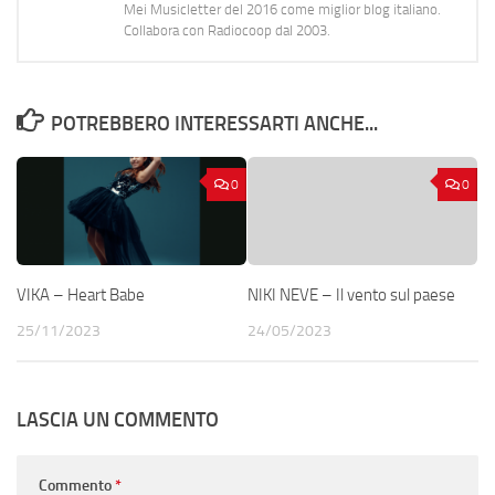
Mei Musicletter del 2016 come miglior blog italiano.
Collabora con Radiocoop dal 2003.
POTREBBERO INTERESSARTI ANCHE...
0
0
VIKA – Heart Babe
NIKI NEVE – Il vento sul paese
25/11/2023
24/05/2023
LASCIA UN COMMENTO
Commento
*