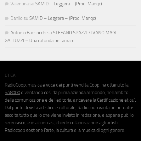
Valentina
su
SAM D – Leggera – (Prod. Manqc)
Danilo
su
SAM D – Leggera – (Prod. Manqc)
Antonio Bacciocchi
su
STEFANO SPAZZI / IVANO MAGI
GALLUZZI – Una rotonda per amare
ETICA
RadioCoop, musica e voce dei punti vendita Coop, ha ottenuto la
SA8000
diventando così "la prima azienda al mondo, nell'ambito
della comunicazione e dell'editoria, a ricevere la Certificazione etica".
Dal punto di vista artistico e culturale, Radiocoop vanta un primato:
ascolta tutto quello che viene inviato in redazione, e appena può, lo
recensisce, e in alcuni casi, chiede collaborazione agli artisti.
Radiocoop sostiene l'arte, la cultura e la musica di ogni genere.