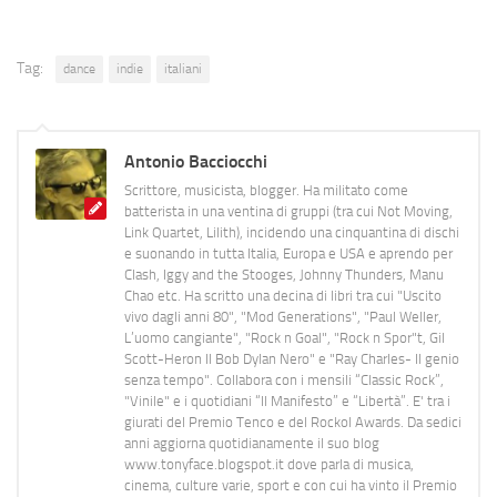
Tag:
dance
indie
italiani
Antonio Bacciocchi
Scrittore, musicista, blogger. Ha militato come
batterista in una ventina di gruppi (tra cui Not Moving,
Link Quartet, Lilith), incidendo una cinquantina di dischi
e suonando in tutta Italia, Europa e USA e aprendo per
Clash, Iggy and the Stooges, Johnny Thunders, Manu
Chao etc. Ha scritto una decina di libri tra cui "Uscito
vivo dagli anni 80", "Mod Generations", "Paul Weller,
L’uomo cangiante", "Rock n Goal", "Rock n Spor"t, Gil
Scott-Heron Il Bob Dylan Nero" e "Ray Charles- Il genio
senza tempo". Collabora con i mensili “Classic Rock”,
"Vinile" e i quotidiani “Il Manifesto” e “Libertà”. E' tra i
giurati del Premio Tenco e del Rockol Awards. Da sedici
anni aggiorna quotidianamente il suo blog
www.tonyface.blogspot.it dove parla di musica,
cinema, culture varie, sport e con cui ha vinto il Premio