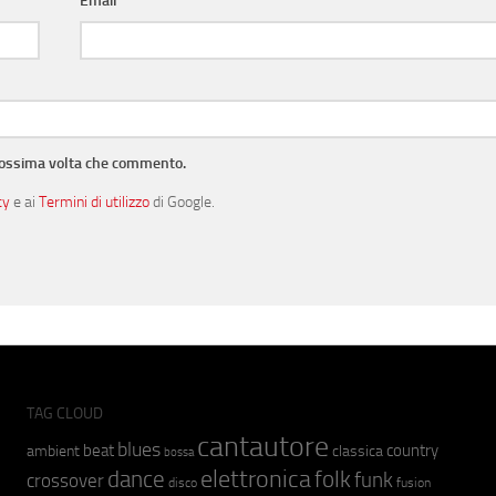
Email
*
prossima volta che commento.
cy
e ai
Termini di utilizzo
di Google.
TAG CLOUD
cantautore
blues
beat
country
ambient
classica
bossa
elettronica
dance
folk
funk
crossover
fusion
disco