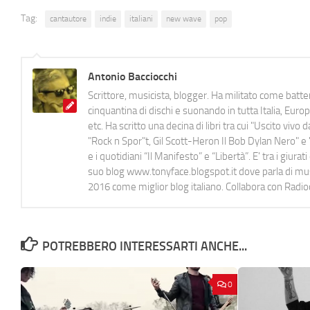
Tag:
cantautore
indie
italiani
new wave
pop
Antonio Bacciocchi
Scrittore, musicista, blogger. Ha militato come batter
cinquantina di dischi e suonando in tutta Italia, E
etc. Ha scritto una decina di libri tra cui "Uscito viv
"Rock n Spor"t, Gil Scott-Heron Il Bob Dylan Nero" e "
e i quotidiani “Il Manifesto” e “Libertà”. E' tra i gi
suo blog www.tonyface.blogspot.it dove parla di music
2016 come miglior blog italiano. Collabora con Radi
POTREBBERO INTERESSARTI ANCHE...
0