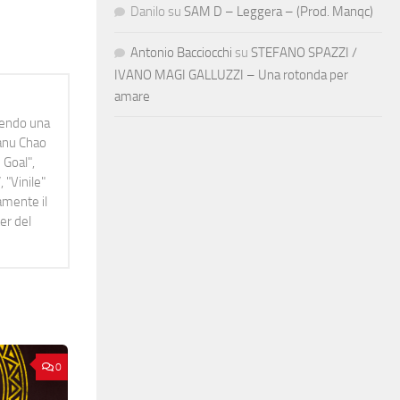
Danilo
su
SAM D – Leggera – (Prod. Manqc)
Antonio Bacciocchi
su
STEFANO SPAZZI /
IVANO MAGI GALLUZZI – Una rotonda per
amare
idendo una
Manu Chao
 Goal",
 "Vinile"
namente il
er del
0