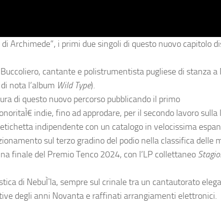
 di Archimede”, i primi due singoli di questo nuovo capitolo d
 Buccoliero, cantante e polistrumentista pugliese di stanza a 
di nota l’album
Wild Type
).
ura di questo nuovo percorso pubblicando il primo
oritaÌ€ indie, fino ad approdare, per il secondo lavoro sulla
n’etichetta indipendente con un catalogo in velocissima espa
ionamento sul terzo gradino del podio nella classifica delle m
uina finale del Premio Tenco 2024, con l’LP collettaneo
Stagio
stica di NebuÌˆla, sempre sul crinale tra un cantautorato eleg
tive degli anni Novanta e raffinati arrangiamenti elettronici.