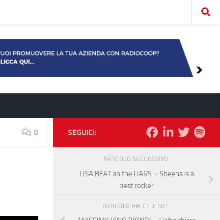
0
SEGUICI:
ARTICOLO SUCCESSIVO
LISA BEAT an the LIARS – Sheena is a
beat rocker
ARTICOLO PRECEDENTE