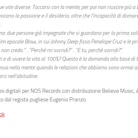
e vite diverse. Toccarsi con la mente, per poi non riuscire più a
vocano la passione e il desiderio, oltre che l’incapacità di domare g
.
na: due persone già impegnate che si guardano per la prima volt
l film epocale Blow, in cui Johnny Deep fissa Penelope Cruz e le p
non credo.”…“Perché mi sorridi?”…“E tu, perché sorridi?”.
e di vivere la vita al 100%? Questa è la domanda alla base di t
sinua nella mente quando le relazioni che abbiamo sono ormai al
ci nell’abitudine.
stores digitali per NOS Records con distribuzione Believe Music, 
to dal regista pugliese Eugenio Pranzo.
ok