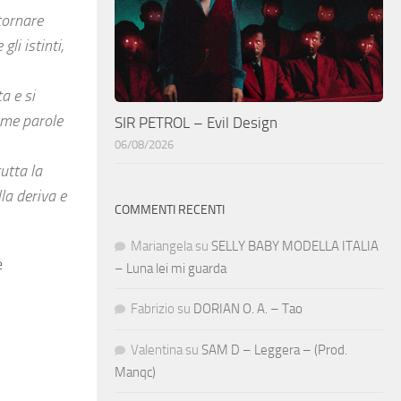
 tornare
li istinti,
a e si
rime parole
SIR PETROL – Evil Design
06/08/2026
utta la
la deriva e
COMMENTI RECENTI
Mariangela
su
SELLY BABY MODELLA ITALIA
è
– Luna lei mi guarda
Fabrizio
su
DORIAN O. A. – Tao
Valentina
su
SAM D – Leggera – (Prod.
Manqc)