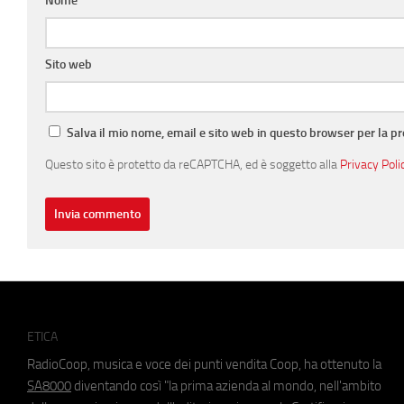
Nome
*
Sito web
Salva il mio nome, email e sito web in questo browser per la 
Questo sito è protetto da reCAPTCHA, ed è soggetto alla
Privacy Poli
ETICA
RadioCoop, musica e voce dei punti vendita Coop, ha ottenuto la
SA8000
diventando così "la prima azienda al mondo, nell'ambito