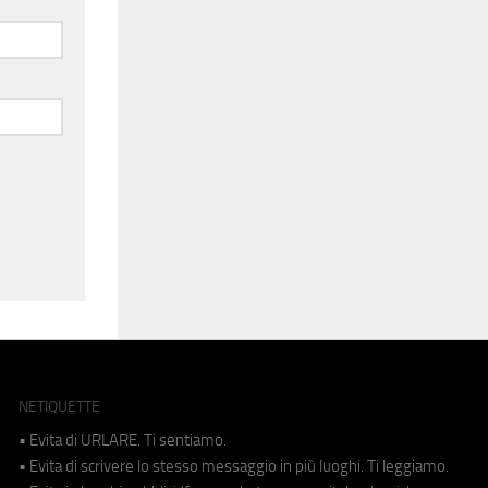
NETIQUETTE
• Evita di URLARE. Ti sentiamo.
• Evita di scrivere lo stesso messaggio in più luoghi. Ti leggiamo.