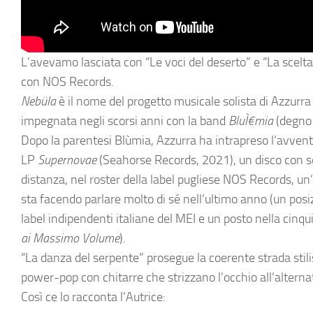
L’avevamo lasciata con “Le voci del deserto” e “La scelta
con NOS Records.
Nebüla
è il nome del progetto musicale solista di Azzurra
impegnata negli scorsi anni con la band
BluÌ€mia
(degno 
Dopo la parentesi Blùmia, Azzurra ha intrapreso l’avvent
LP
Supernovae
(Seahorse Records, 2021), un disco con son
distanza, nel roster della label pugliese NOS Records, u
sta facendo parlare molto di sé nell’ultimo anno (un posiz
label indipendenti italiane del MEI e un posto nella cinq
ai Massimo Volume
).
“La danza del serpente” prosegue la coerente strada stili
power-pop con chitarre che strizzano l’occhio all’alterna
Così ce lo racconta l’Autrice: