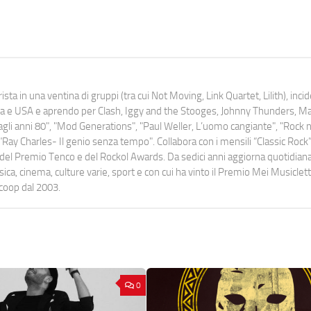
ista in una ventina di gruppi (tra cui Not Moving, Link Quartet, Lilith), inc
uropa e USA e aprendo per Clash, Iggy and the Stooges, Johnny Thunders, 
o dagli anni 80", "Mod Generations", "Paul Weller, L’uomo cangiante", "Rock n
Ray Charles- Il genio senza tempo". Collabora con i mensili “Classic Rock”,
urati del Premio Tenco e del Rockol Awards. Da sedici anni aggiorna quotidia
a, cinema, culture varie, sport e con cui ha vinto il Premio Mei Musiclett
ocoop dal 2003.
0