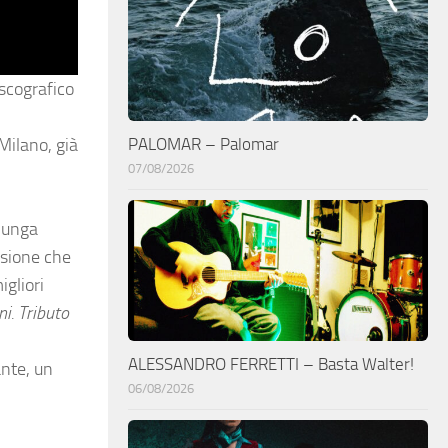
iscografico
PALOMAR – Palomar
Milano, già
07/08/2026
 lunga
nsione che
igliori
ni. Tributo
ALESSANDRO FERRETTI – Basta Walter!
ante, un
06/08/2026