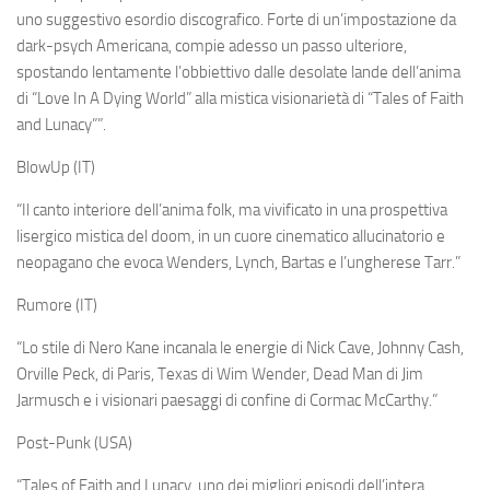
uno suggestivo esordio discografico. Forte di un’impostazione da
dark-psych Americana, compie adesso un passo ulteriore,
spostando lentamente l’obbiettivo dalle desolate lande dell’anima
di “Love In A Dying World” alla mistica visionarietà di “Tales of Faith
and Lunacy””.
BlowUp (IT)
“Il canto interiore dell’anima folk, ma vivificato in una prospettiva
lisergico mistica del doom, in un cuore cinematico allucinatorio e
neopagano che evoca Wenders, Lynch, Bartas e l’ungherese Tarr.”
Rumore (IT)
“Lo stile di Nero Kane incanala le energie di Nick Cave, Johnny Cash,
Orville Peck, di Paris, Texas di Wim Wender, Dead Man di Jim
Jarmusch e i visionari paesaggi di confine di Cormac McCarthy.”
Post-Punk (USA)
“Tales of Faith and Lunacy,
uno dei migliori episodi dell’intera