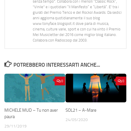
senza tempo". Collabora con i mensili “Classic Rock”,
"Vinile" e i quotidiani “Il Manifesto” e “Libertà”. E' tra i
giurati del Premio Tenco e del Rockol Awards. Da sedici
anni aggiorna quotidianamente il suo blog
www.tonyface.blogspot.it dove parla di musica,
cinema, culture varie, sport e con cui ha vinto il Premio
Mei Musicletter del 2016 come miglior blog italiano.
Collabora con Radiocoop dal 2003.
POTREBBERO INTERESSARTI ANCHE...
0
0
MICHELE MUD – Tu non aver
SOL21 – A-Mare
paura
24/05/2020
29/11/2019