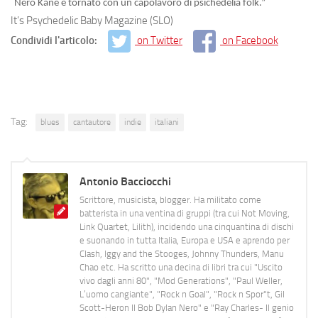
“
Nero Kane è tornato con un capolavoro di psichedelia folk.”
It’s Psychedelic Baby Magazine (SLO)
Condividi l'articolo:
on Twitter
on Facebook
Tag:
blues
cantautore
indie
italiani
Antonio Bacciocchi
Scrittore, musicista, blogger. Ha militato come
batterista in una ventina di gruppi (tra cui Not Moving,
Link Quartet, Lilith), incidendo una cinquantina di dischi
e suonando in tutta Italia, Europa e USA e aprendo per
Clash, Iggy and the Stooges, Johnny Thunders, Manu
Chao etc. Ha scritto una decina di libri tra cui "Uscito
vivo dagli anni 80", "Mod Generations", "Paul Weller,
L’uomo cangiante", "Rock n Goal", "Rock n Spor"t, Gil
Scott-Heron Il Bob Dylan Nero" e "Ray Charles- Il genio