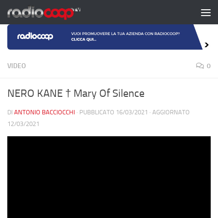
Salta al contenuto
VIDEO
0
NERO KANE † Mary Of Silence
DI
ANTONIO BACCIOCCHI
· PUBBLICATO
16/03/2021
· AGGIORNATO
12/03/2021