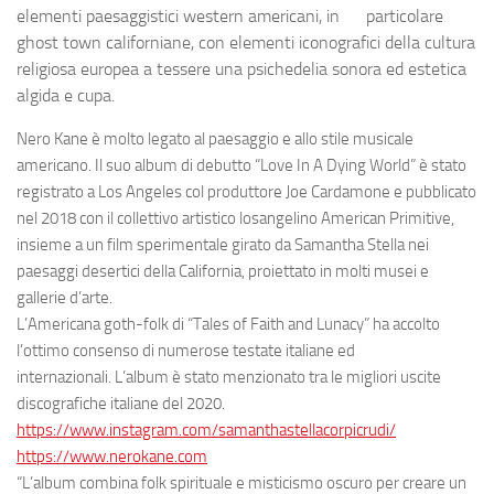
elementi paesaggistici western americani, in particolare
ghost town californiane, con elementi iconografici della cultura
religiosa europea a tessere una psichedelia sonora ed estetica
algida e cupa.
Nero Kane è molto legato al paesaggio e allo stile musicale
americano. Il suo album di debutto “Love In A Dying World” è stato
registrato a Los Angeles col produttore Joe Cardamone e pubblicato
nel 2018 con il collettivo artistico losangelino American Primitive,
insieme a un film sperimentale girato da Samantha Stella nei
paesaggi desertici della California, proiettato in molti musei e
gallerie d’arte.
L’Americana goth-folk di “Tales of Faith and Lunacy” ha accolto
l’ottimo consenso di numerose testate italiane ed
internazionali.
L’album è stato menzionato tra le migliori uscite
discografiche italiane del 2020.
https://www.instagram.com/samanthastellacorpicrudi/
https://www.nerokane.com
“L’album combina folk spirituale e misticismo oscuro per creare un