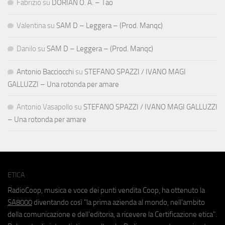
Fabrizio
su
DORIAN O. A. – Tao
Valentina
su
SAM D – Leggera – (Prod. Manqc)
Danilo
su
SAM D – Leggera – (Prod. Manqc)
Antonio Bacciocchi
su
STEFANO SPAZZI / IVANO MAGI
GALLUZZI – Una rotonda per amare
Antonio Vasapollo
su
STEFANO SPAZZI / IVANO MAGI GALLUZZI
– Una rotonda per amare
ETICA
RadioCoop, musica e voce dei punti vendita Coop, ha ottenuto la
SA8000
diventando così "la prima azienda al mondo, nell'ambito
della comunicazione e dell'editoria, a ricevere la Certificazione etica".