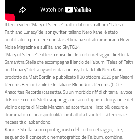
Il terzo video “
Mary of Silence
” tratto dal nuovo album “
Tales of
Faith and Lunacy
“del
songwriter italiano Nero Kane
, è stato
pubblicato in première questa settimana sul sito americano
New
Noise Magazine
e sull’italiano
SkyTG24
.
“Mary of Silence” è il terzo episodio del cortometraggio diretto da
Samantha Stella che accompagna il lancio dell’album “Tales of Faith
and Lunacy” del songwriter italiano psych dark folk Nero Kane,
prodotto da Matt Bordin e pubblicato il 30 ottobre 2020 per Nasoni
Records Berlino (vinile) e le italiane BloodRock Records (CD) e
Anacortes Records (cassetta). Su un morbido riff di chitarra, la voce
di Kane e i cori di Stella si appoggiano su un tappeto di organo e del
violino ospite di Nicola Manzan, ad accentuare il lato più oscuro e
drammatico di una spiritualità combattuta tra infelicità terrena e
necessità di abbandono.
Kane e Stella sono i protagonisti del cortometraggio, che,
seguendo il concept cinematografico dell’album, combina