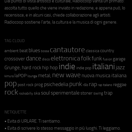
Dal punto di vista artistico e culturale, Radiocoop vanta un primato:
ascolta tutto quello che viene inviato in redazione, e appena può, lo
recensisce, e in alcuni casi, chiede collaborazione agli artisti.
Radiocoop sostiene l'arte, la cultura e la musica di ogni genere.
TAG CLOUD
cantautore
blues
beat
country
ambient
classica
bossa
elettronica
dance
folk
funk
crossover
garage
fusion
disco
indie
italiani
jazz
hip hop
Grunge;
hard rock
indie pop
new wave
metal;
nuova musica italiana
laPOP
lounge
kimura
pop
punk
rap
psichedelia
reggae
prog
post rock
r&b
rap italiano
rock
soul
sperimentale
trap
stoner
ska
swing
rockabilly
NETIQUETTE
• Evita di URLARE. Ti sentiamo.
• Evita di scrivere lo stesso messaggio in più luoghi. Ti leggiamo.