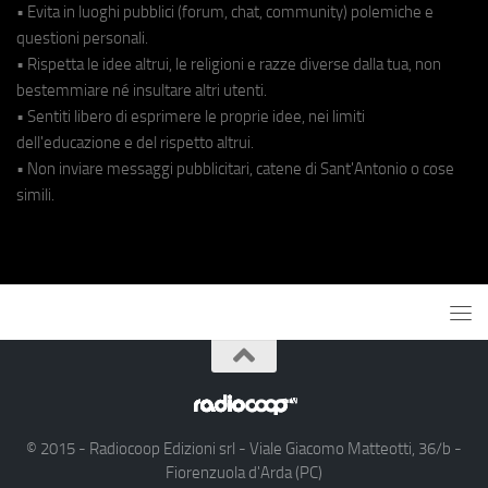
• Evita in luoghi pubblici (forum, chat, community) polemiche e
questioni personali.
• Rispetta le idee altrui, le religioni e razze diverse dalla tua, non
bestemmiare né insultare altri utenti.
• Sentiti libero di esprimere le proprie idee, nei limiti
dell'educazione e del rispetto altrui.
• Non inviare messaggi pubblicitari, catene di Sant'Antonio o cose
simili.
© 2015 - Radiocoop Edizioni srl - Viale Giacomo Matteotti, 36/b -
Fiorenzuola d'Arda (PC)