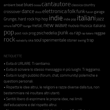
cantautore
blues
beat
country
ambient
classica
bossa
elettronica
dance
folk
funk
crossover
garage
fusion
disco
indie
italiani
jazz
hip hop
Grunge;
hard rock
indie pop
new wave
metal;
nuova musica italiana
laPOP
lounge
kimura
pop
punk
rap
psichedelia
reggae
prog
post rock
r&b
rap italiano
rock
soul
sperimentale
trap
stoner
ska
swing
rockabilly
NETIQUETTE
• Evita di URLARE. Ti sentiamo.
• Evita di scrivere lo stesso messaggio in più luoghi. Ti leggiamo.
• Evita in luoghi pubblici (forum, chat, community) polemiche e
questioni personali.
• Rispetta le idee altrui, le religioni e razze diverse dalla tua, non
bestemmiare né insultare altri utenti.
• Sentiti libero di esprimere le proprie idee, nei limiti
dell'educazione e del rispetto altrui.