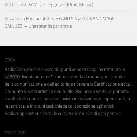
Danilo
su
SAM D – Leggera – (Prod. Manqc)
Antonio Bacciocchi
su
STEFANO SPAZZI / IVANO MAGI
GALLUZZI – Una rotonda per amare
ETICA
RadioCoop, musica e voce dei punti vendita Coop, ha ottenuto la
SA8000
diventando così "la prima azienda al mondo, nell'ambito
della comunicazione e dell'editoria, a ricevere la Certificazione etica".
Dal punto di vista artistico e culturale, Radiocoop vanta un primato:
ascolta tutto quello che viene inviato in redazione, e appena può, lo
recensisce, e in alcuni casi, chiede collaborazione agli artisti.
Radiocoop sostiene l'arte, la cultura e la musica di ogni genere.
TAG CLOUD