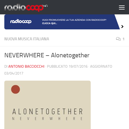
Salta al contenuto
NUOVA MUSICA ITALIANA
1
NEVERWHERE – Alonetogether
DI
ANTONIO BACCIOCCHI
· PUBBLICATO
19/07/2016
· AGGIORNATO
03/04/2017