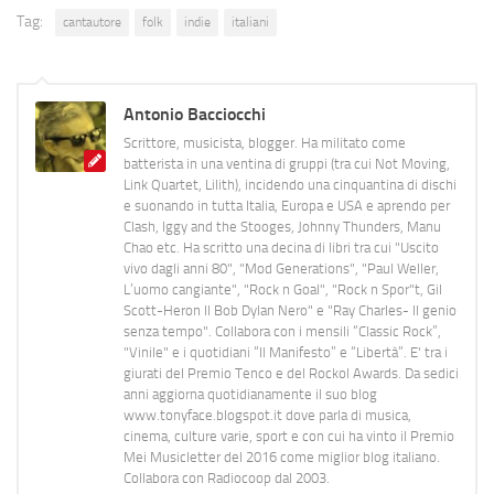
Tag:
cantautore
folk
indie
italiani
Antonio Bacciocchi
Scrittore, musicista, blogger. Ha militato come
batterista in una ventina di gruppi (tra cui Not Moving,
Link Quartet, Lilith), incidendo una cinquantina di dischi
e suonando in tutta Italia, Europa e USA e aprendo per
Clash, Iggy and the Stooges, Johnny Thunders, Manu
Chao etc. Ha scritto una decina di libri tra cui "Uscito
vivo dagli anni 80", "Mod Generations", "Paul Weller,
L’uomo cangiante", "Rock n Goal", "Rock n Spor"t, Gil
Scott-Heron Il Bob Dylan Nero" e "Ray Charles- Il genio
senza tempo". Collabora con i mensili “Classic Rock”,
"Vinile" e i quotidiani “Il Manifesto” e “Libertà”. E' tra i
giurati del Premio Tenco e del Rockol Awards. Da sedici
anni aggiorna quotidianamente il suo blog
www.tonyface.blogspot.it dove parla di musica,
cinema, culture varie, sport e con cui ha vinto il Premio
Mei Musicletter del 2016 come miglior blog italiano.
Collabora con Radiocoop dal 2003.