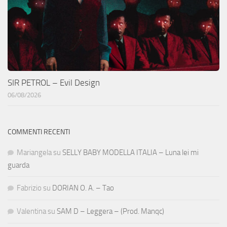
SIR PETROL – Evil Design
06/08/2026
COMMENTI RECENTI
Mariangela
su
SELLY BABY MODELLA ITALIA – Luna lei mi
guarda
Fabrizio
su
DORIAN O. A. – Tao
Valentina
su
SAM D – Leggera – (Prod. Manqc)