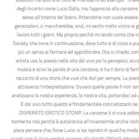
degli incontri come Lucio Dalla, ma l’approccio alla canzo
sesso all’interno del brano. Attenzione non vuole essere
generazioni, ci mancherebbe, anzi, mi sento molto vicino ai 
lavoro tutti i giorni. Ma proprio perché mi rendo conto che 
Society che corre in continuazione, dove tutto è di corsa e p
più un senso al fermarsi ed approfondire. Ora vi chiedo, 
artista usa la poesia nella vita dal vivo poi lo percepisci, 
musica e scrivi le parole di una canzone, si ha il dono di fer
racconto di una storia che vuoi che duri per sempre. La poesi
attraverso l’interpretazione. Ovvero quelle parole lì non 
analizzano la nostra esperienza, la nostra vita, portandoci ad 
E dal vivo tutto questo è fondamentale concretizzarlo se
DISPERATO EROTICO STOMP. La canzone ti si cuce addosso, 
tormenta mai perché è autoironica all’inverosimile anche risch
piace pensare che, forse Lucio, si sia ispirato in qualche mod
quegli anni lì. Ecco perché assieme alla NeVRuZBAnD abbiamo 