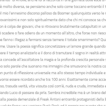
ne è molto diversa, se pensiamo anche solo come toccano entrambi il
 il mio l’ennesimo discorso palloso da Boomer qualunquista verso le
giovanissimi e non solo spiritualmente dato che chi mi conosce sa ch
non è colpa dei giovani, che si ritrovano brutalmente catapultati in 
uò scadere o fare odiens da un momento all’altro, che forse non ries
come fanno i Regaz a fermarsi senza temere il totale smarrimento? Q
eccome. Usare la poesia significa concretizzare un’amore grande quand
mare il tempo analizzarlo e il dono di tramutare il sogno in realtà attr
a concede all’ascoltatore la magia e la profonda crescita personale s
sono solo parole che suonano ma immagini che smuovono la nostra co
un punto di riflessione universale ma allo stesso tempo individuale e
 vorrai essere ricordato anche tra 100 anni. Esattamente come acc
trasuda verità, vita vissuta così com’è, nuda e cruda, immediata e
iando Lucio di passare da pirla. Sembra incredibile ma è un brano de
o alla poesia demenziale di Freak Antoni entrambi protagonisti della 
voluto farne una versione Punk Rock ed è proprio per questo che ne