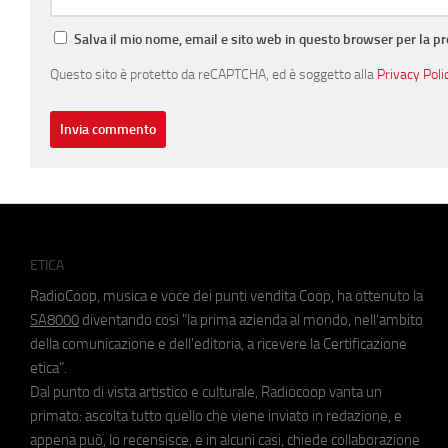
Salva il mio nome, email e sito web in questo browser per la 
Questo sito è protetto da reCAPTCHA, ed è soggetto alla
Privacy Poli
ETICA
RadioCoop, musica e voce dei punti vendita Coop, ha ottenuto la
SA8000
diventando così "la prima azienda al mondo, nell'ambito
della comunicazione e dell'editoria, a ricevere la Certificazione
etica".
Dal punto di vista artistico e culturale, Radiocoop vanta un
primato: ascolta tutto quello che viene inviato in redazione, e
appena può, lo recensisce, e in alcuni casi, chiede collaborazione