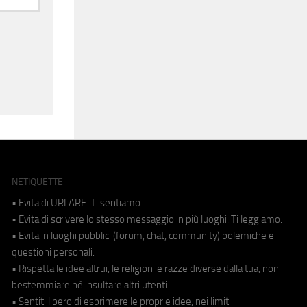
NETIQUETTE
• Evita di URLARE. Ti sentiamo.
• Evita di scrivere lo stesso messaggio in più luoghi. Ti leggiamo.
• Evita in luoghi pubblici (forum, chat, community) polemiche e
questioni personali.
• Rispetta le idee altrui, le religioni e razze diverse dalla tua, non
bestemmiare né insultare altri utenti.
• Sentiti libero di esprimere le proprie idee, nei limiti