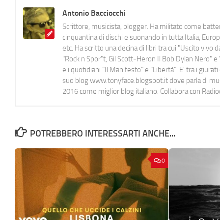
Antonio Bacciocchi
Scrittore, musicista, blogger. Ha militato come batter
cinquantina di dischi e suonando in tutta Italia, E
etc. Ha scritto una decina di libri tra cui "Uscito viv
"Rock n Spor"t, Gil Scott-Heron Il Bob Dylan Nero" e "
e i quotidiani “Il Manifesto” e “Libertà”. E' tra i gi
suo blog www.tonyface.blogspot.it dove parla di music
2016 come miglior blog italiano. Collabora con Radi
POTREBBERO INTERESSARTI ANCHE...
0