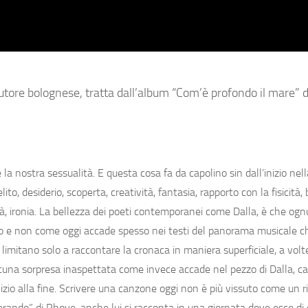
autore bolognese, tratta dall’album “Com’è profondo il mare” 
 la nostra sessualità. E questa cosa fa da capolino sin dall’inizio nel
o, desiderio, scoperta, creatività, fantasia, rapporto con la fisicità, 
tà, ironia. La bellezza dei poeti contemporanei come Dalla, è che ogn
tico e non come oggi accade spesso nei testi del panorama musicale 
i limitano solo a raccontare la cronaca in maniera superficiale, a vol
alcuna sorpresa inaspettata come invece accade nel pezzo di Dalla, ca
ll’inizio alla fine. Scrivere una canzone oggi non è più vissuto come un 
ando” di Rhove, anche lui si racconta in una giornata dove esce di 