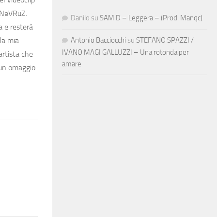
. NeVRuZ.
Danilo
su
SAM D – Leggera – (Prod. Manqc)
a e resterà
Antonio Bacciocchi
su
STEFANO SPAZZI /
la mia
IVANO MAGI GALLUZZI – Una rotonda per
artista che
amare
 un omaggio