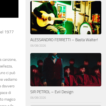
del 1977
ALESSANDRO FERRETTI – Basta Walter!
06/08/2026
la canzone,
bellezza,
uno ci può
che vediamo
te davvero
SIR PETROL – Evil Design
pace di
06/08/2026
rito magico
casa e fa