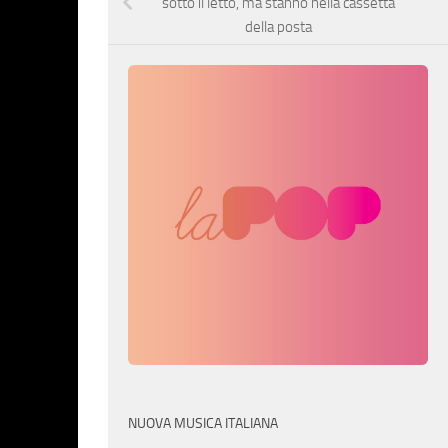
sotto il letto, ma stanno nella cassetta
della posta
NUOVA MUSICA ITALIANA