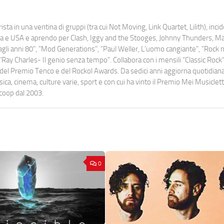
ista in una ventina di gruppi (tra cui Not Moving, Link Quartet, Lilith), inc
uropa e USA e aprendo per Clash, Iggy and the Stooges, Johnny Thunders, 
o dagli anni 80", "Mod Generations", "Paul Weller, L’uomo cangiante", "Rock n
Ray Charles- Il genio senza tempo". Collabora con i mensili “Classic Rock”,
urati del Premio Tenco e del Rockol Awards. Da sedici anni aggiorna quotidia
a, cinema, culture varie, sport e con cui ha vinto il Premio Mei Musiclett
ocoop dal 2003.
0