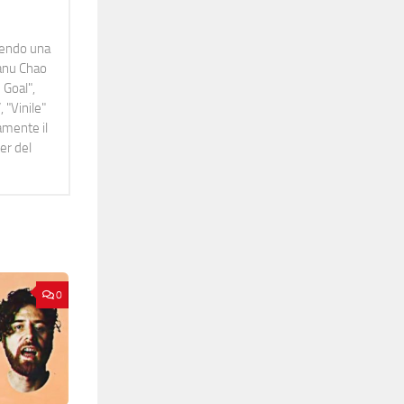
idendo una
Manu Chao
 Goal",
 "Vinile"
namente il
er del
0