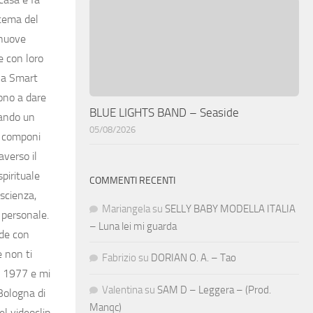
 tema del
 nuove
e con loro
una Smart
cono a dare
BLUE LIGHTS BAND – Seaside
uando un
05/08/2026
o componi
averso il
pirituale
COMMENTI RECENTI
scienza,
Mariangela
su
SELLY BABY MODELLA ITALIA
 personale.
– Luna lei mi guarda
ade con
 non ti
Fabrizio
su
DORIAN O. A. – Tao
l 1977 e mi
Valentina
su
SAM D – Leggera – (Prod.
Bologna di
Manqc)
l videoclip