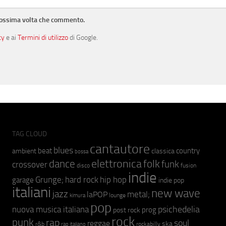
prossima volta che commento.
cy
e ai
Termini di utilizzo
di Google.
TAG CLOUD
cantautore
blues
beat
country
ambient
classica
bossa
elettronica
dance
folk
funk
crossover
fusion
disco
indie
hip hop
Grunge;
hard rock
garage
indie pop
italiani
new wave
jazz
metal;
laPOP
lounge
kimura
pop
psichedelia
nuova musica italiana
prog
post rock
rock
punk
rap
soul
reggae
ska
r&b
rockabilly
rap italiano