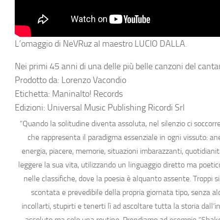
L’omaggio di NeVRuz al maestro LUCIO DALLA.
Nei primi 45 anni di una delle più belle canzoni del cant
Prodotto da: Lorenzo Vacondio
Etichetta: Maninalto! Records
Edizioni: Universal Music Publishing Ricordi Srl
“Quando la solitudine diventa assoluta, nel silenzio ci soccorre
che rappresenta il paradigma essenziale in ogni vissuto: anelit
energia, piacere, memorie, situazioni imbarazzanti, quotidiani
leggere la sua vita, utilizzando un linguaggio diretto ma poe
nelle classifiche, dove la poesia è alquanto assente. Troppi s
scontata e prevedibile della propria giornata tipo, senza 
incollarti, stupirti e tenerti lì ad ascoltare tutta la storia da
assoluto ma solo una routine. Prendiamo ad esempio “Shaker