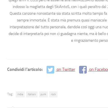
indosso la maglietta degli SkiAntoS, con i quali peraltro da
Questa canzone nonostante sia stata scritta molto tempo fa è 
sempre immortale. È stata mia premura quasi maniacale qu
interpretazione del tutto personale, dandole così oggi una nuov
decide di interpretarla poi non ci guadagna niente, ma è bello
e ringraziamento perso
Condividi l'articolo:
on Twitter
on Facebo
Tag:
indie
italiani
punk
rock