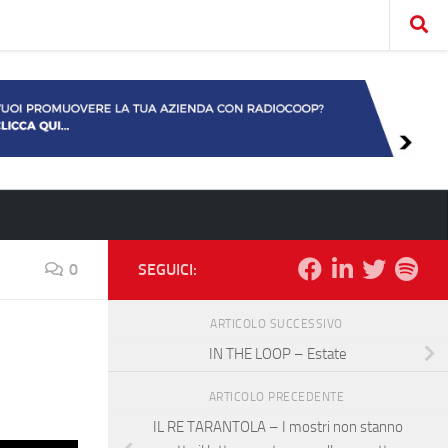
0
SEGUICI:
ARTICOLO SUCCESSIVO
IN THE LOOP – Estate
ARTICOLO PRECEDENTE
IL RE TARANTOLA – I mostri non stanno