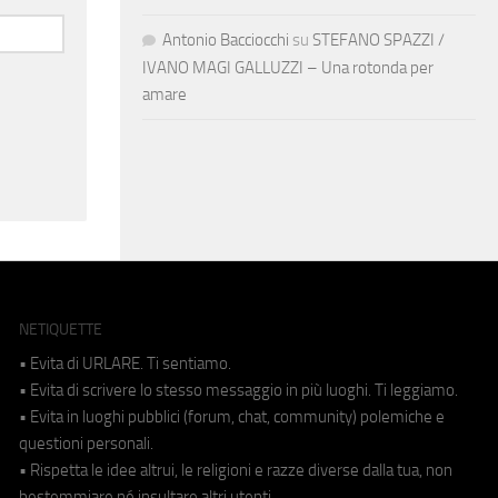
Antonio Bacciocchi
su
STEFANO SPAZZI /
IVANO MAGI GALLUZZI – Una rotonda per
amare
NETIQUETTE
• Evita di URLARE. Ti sentiamo.
• Evita di scrivere lo stesso messaggio in più luoghi. Ti leggiamo.
• Evita in luoghi pubblici (forum, chat, community) polemiche e
questioni personali.
• Rispetta le idee altrui, le religioni e razze diverse dalla tua, non
bestemmiare né insultare altri utenti.