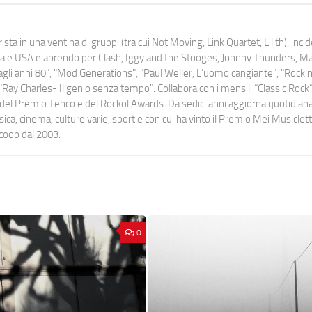
ista in una ventina di gruppi (tra cui Not Moving, Link Quartet, Lilith), inc
uropa e USA e aprendo per Clash, Iggy and the Stooges, Johnny Thunders, 
o dagli anni 80", "Mod Generations", "Paul Weller, L’uomo cangiante", "Rock n
Ray Charles- Il genio senza tempo". Collabora con i mensili “Classic Rock”,
urati del Premio Tenco e del Rockol Awards. Da sedici anni aggiorna quotidia
a, cinema, culture varie, sport e con cui ha vinto il Premio Mei Musiclett
ocoop dal 2003.
0