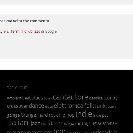
prossima volta che commento.
cy
e ai
Termini di utilizzo
di Google.
TAG CLOUD
cantautore
blues
beat
country
ambient
classica
bossa
elettronica
dance
folk
funk
crossover
fusion
disco
indie
hip hop
Grunge;
hard rock
garage
indie pop
italiani
new wave
jazz
metal;
laPOP
lounge
kimura
pop
psichedelia
nuova musica italiana
prog
post rock