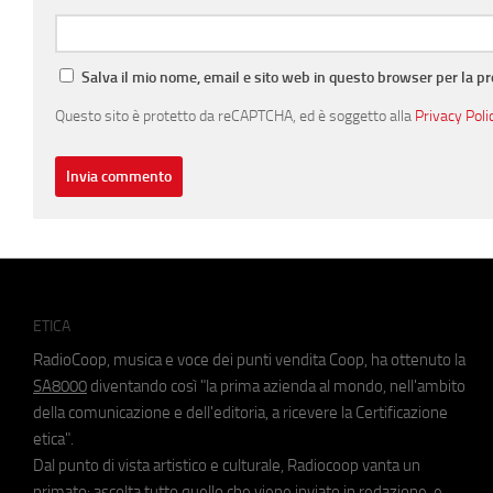
Salva il mio nome, email e sito web in questo browser per la 
Questo sito è protetto da reCAPTCHA, ed è soggetto alla
Privacy Poli
ETICA
RadioCoop, musica e voce dei punti vendita Coop, ha ottenuto la
SA8000
diventando così "la prima azienda al mondo, nell'ambito
della comunicazione e dell'editoria, a ricevere la Certificazione
etica".
Dal punto di vista artistico e culturale, Radiocoop vanta un
primato: ascolta tutto quello che viene inviato in redazione, e