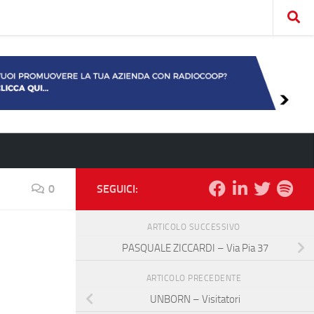
0
SEGUICI:
ARTICOLO SUCCESSIVO
PASQUALE ZICCARDI – Via Pia 37
ARTICOLO PRECEDENTE
UNBORN – Visitatori