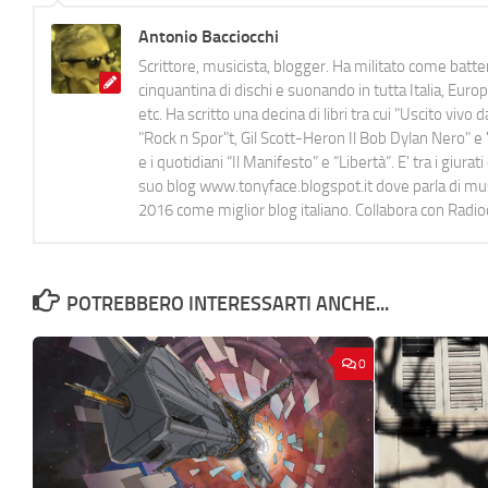
Antonio Bacciocchi
Scrittore, musicista, blogger. Ha militato come batter
cinquantina di dischi e suonando in tutta Italia, E
etc. Ha scritto una decina di libri tra cui "Uscito viv
"Rock n Spor"t, Gil Scott-Heron Il Bob Dylan Nero" e "
e i quotidiani “Il Manifesto” e “Libertà”. E' tra i gi
suo blog www.tonyface.blogspot.it dove parla di music
2016 come miglior blog italiano. Collabora con Radi
POTREBBERO INTERESSARTI ANCHE...
0