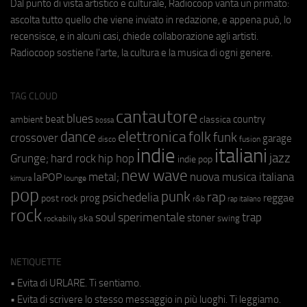
Dal punto di vista artistico e culturale, Radiocoop vanta un primato:
ascolta tutto quello che viene inviato in redazione, e appena può, lo
recensisce, e in alcuni casi, chiede collaborazione agli artisti.
Radiocoop sostiene l'arte, la cultura e la musica di ogni genere.
TAG CLOUD
cantautore
blues
beat
country
ambient
classica
bossa
elettronica
dance
folk
funk
crossover
garage
fusion
disco
indie
italiani
jazz
hip hop
Grunge;
hard rock
indie pop
new wave
metal;
nuova musica italiana
laPOP
lounge
kimura
pop
punk
rap
psichedelia
reggae
prog
post rock
r&b
rap italiano
rock
soul
sperimentale
trap
stoner
ska
swing
rockabilly
NETIQUETTE
• Evita di URLARE. Ti sentiamo.
• Evita di scrivere lo stesso messaggio in più luoghi. Ti leggiamo.