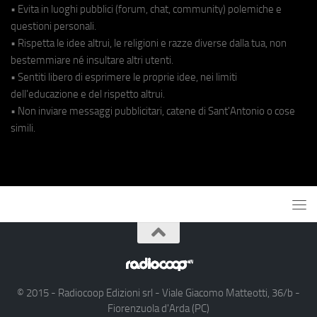
• Evita in luoghi pubblici (forum, chat, community) polemiche e
questioni personali.
• Rispetta le idee altrui, le religioni e razze diverse dalla tua, non
bestemmiare né insultare altri utenti.
• Sentiti libero di esprimere le proprie idee, nei limiti
dell'educazione e del rispetto altrui.
• Non inviare messaggi pubblicitari, catene di Sant'Antonio o cose
simili.
© 2015 - Radiocoop Edizioni srl - Viale Giacomo Matteotti, 36/b -
Fiorenzuola d'Arda (PC)