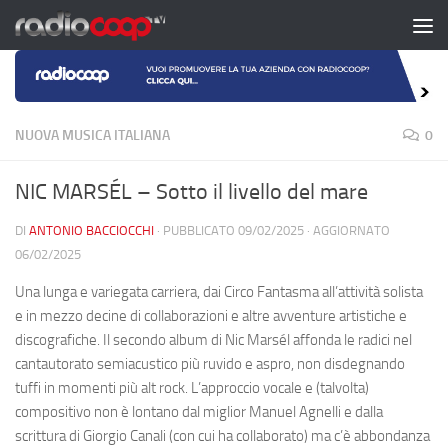
Salta al contenuto
NUOVA MUSICA ITALIANA
0
NIC MARSÉL – Sotto il livello del mare
DI
ANTONIO BACCIOCCHI
· PUBBLICATO
09/02/2025
· AGGIORNATO
06/02/2025
Una lunga e variegata carriera, dai Circo Fantasma all’attività solista
e in mezzo decine di collaborazioni e altre avventure artistiche e
discografiche. Il secondo album di Nic Marsél affonda le radici nel
cantautorato semiacustico più ruvido e aspro, non disdegnando
tuffi in momenti più alt rock. L’approccio vocale e (talvolta)
compositivo non è lontano dal miglior Manuel Agnelli e dalla
scrittura di Giorgio Canali (con cui ha collaborato) ma c’è abbondanza