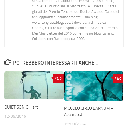
senza tempo". Collabora con i mensili “Classic Rock”,
"Vinile" e i quotidiani “Il Manifesto” e “Libertà”. E' tra i
giurati del Premio Tenco e del Rockol Awards. Da sedici
anni aggiorna quotidianamente il suo blog
www.tonyface.blogspot.it dove parla di musica,
cinema, culture varie, sport e con cui ha vinto il Premio
Mei Musicletter del 2016 come miglior blog italiano.
Collabora con Radiocoop dal 2003.
POTREBBERO INTERESSARTI ANCHE...
0
0
QUIET SONIC – s/t
PICCOLO CIRCO BARNUM –
Avamposti
12/06/2016
19/08/2024