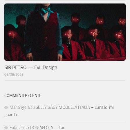
SIR PETROL – Evil Design
06/08/2026
COMMENTI RECENTI
Mariangela
su
SELLY BABY MODELLA ITALIA – Luna lei mi
guarda
Fabrizio
su
DORIAN O. A. – Tao