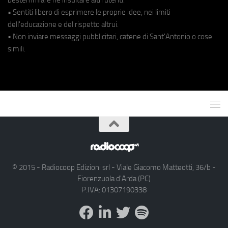
• Sentiti libero di esprimere le proprie idee, nei limiti
dell'educazione e del rispetto altrui.
• Non inviare messaggi pubblicitari, catene di Sant'Antonio o cose
simili.
© 2015 - Radiocoop Edizioni srl - Viale Giacomo Matteotti, 36/b -
Fiorenzuola d'Arda (PC)
P.IVA: 01307190338