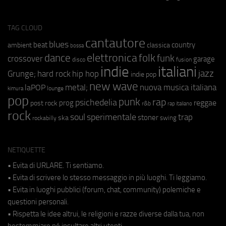
TAG CLOUD
cantautore
blues
beat
country
ambient
classica
bossa
elettronica
dance
folk
funk
crossover
garage
fusion
disco
indie
italiani
jazz
hip hop
Grunge;
hard rock
indie pop
new wave
metal;
nuova musica italiana
laPOP
lounge
kimura
pop
punk
rap
psichedelia
reggae
prog
post rock
r&b
rap italiano
rock
soul
sperimentale
trap
stoner
ska
swing
rockabilly
NETIQUETTE
• Evita di URLARE. Ti sentiamo.
• Evita di scrivere lo stesso messaggio in più luoghi. Ti leggiamo.
• Evita in luoghi pubblici (forum, chat, community) polemiche e
questioni personali.
• Rispetta le idee altrui, le religioni e razze diverse dalla tua, non
bestemmiare né insultare altri utenti.