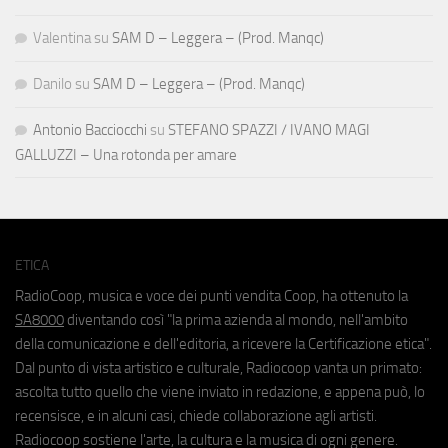
Valentina
su
SAM D – Leggera – (Prod. Manqc)
Danilo
su
SAM D – Leggera – (Prod. Manqc)
Antonio Bacciocchi
su
STEFANO SPAZZI / IVANO MAGI
GALLUZZI – Una rotonda per amare
ETICA
RadioCoop, musica e voce dei punti vendita Coop, ha ottenuto la
SA8000
diventando così "la prima azienda al mondo, nell'ambito
della comunicazione e dell'editoria, a ricevere la Certificazione etica".
Dal punto di vista artistico e culturale, Radiocoop vanta un primato:
ascolta tutto quello che viene inviato in redazione, e appena può, lo
recensisce, e in alcuni casi, chiede collaborazione agli artisti.
Radiocoop sostiene l'arte, la cultura e la musica di ogni genere.