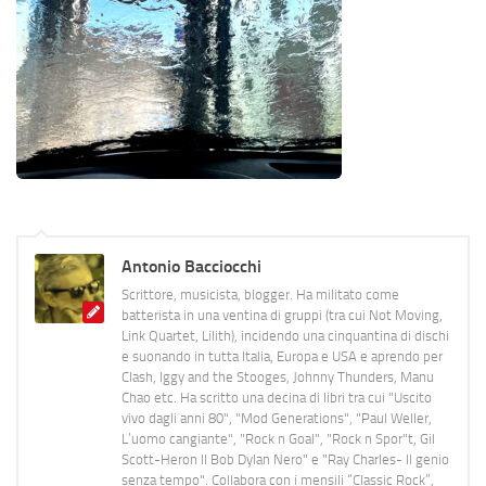
Antonio Bacciocchi
Scrittore, musicista, blogger. Ha militato come
batterista in una ventina di gruppi (tra cui Not Moving,
Link Quartet, Lilith), incidendo una cinquantina di dischi
e suonando in tutta Italia, Europa e USA e aprendo per
Clash, Iggy and the Stooges, Johnny Thunders, Manu
Chao etc. Ha scritto una decina di libri tra cui "Uscito
vivo dagli anni 80", "Mod Generations", "Paul Weller,
L’uomo cangiante", "Rock n Goal", "Rock n Spor"t, Gil
Scott-Heron Il Bob Dylan Nero" e "Ray Charles- Il genio
senza tempo". Collabora con i mensili “Classic Rock”,