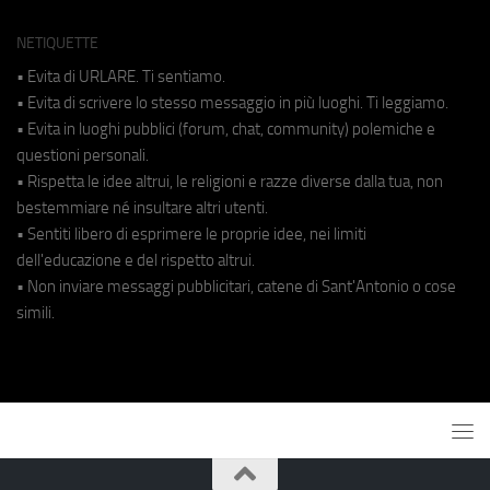
NETIQUETTE
• Evita di URLARE. Ti sentiamo.
• Evita di scrivere lo stesso messaggio in più luoghi. Ti leggiamo.
• Evita in luoghi pubblici (forum, chat, community) polemiche e
questioni personali.
• Rispetta le idee altrui, le religioni e razze diverse dalla tua, non
bestemmiare né insultare altri utenti.
• Sentiti libero di esprimere le proprie idee, nei limiti
dell'educazione e del rispetto altrui.
• Non inviare messaggi pubblicitari, catene di Sant'Antonio o cose
simili.