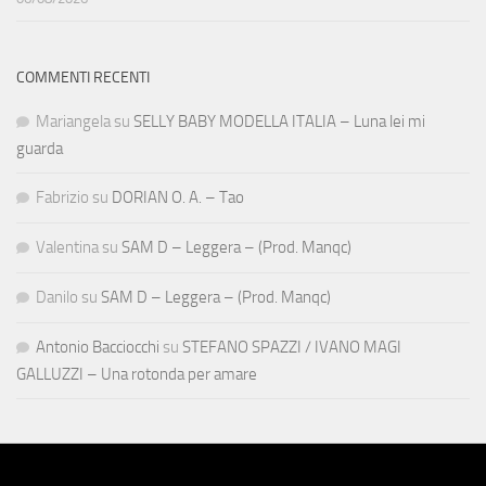
COMMENTI RECENTI
Mariangela
su
SELLY BABY MODELLA ITALIA – Luna lei mi
guarda
Fabrizio
su
DORIAN O. A. – Tao
Valentina
su
SAM D – Leggera – (Prod. Manqc)
Danilo
su
SAM D – Leggera – (Prod. Manqc)
Antonio Bacciocchi
su
STEFANO SPAZZI / IVANO MAGI
GALLUZZI – Una rotonda per amare