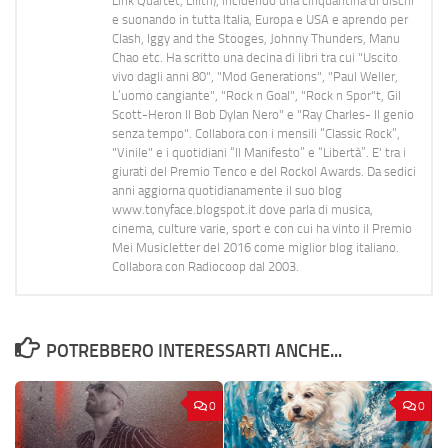
Link Quartet, Lilith), incidendo una cinquantina di dischi
e suonando in tutta Italia, Europa e USA e aprendo per
Clash, Iggy and the Stooges, Johnny Thunders, Manu
Chao etc. Ha scritto una decina di libri tra cui "Uscito
vivo dagli anni 80", "Mod Generations", "Paul Weller,
L’uomo cangiante", "Rock n Goal", "Rock n Spor"t, Gil
Scott-Heron Il Bob Dylan Nero" e "Ray Charles- Il genio
senza tempo". Collabora con i mensili “Classic Rock”,
"Vinile" e i quotidiani “Il Manifesto” e “Libertà”. E' tra i
giurati del Premio Tenco e del Rockol Awards. Da sedici
anni aggiorna quotidianamente il suo blog
www.tonyface.blogspot.it dove parla di musica,
cinema, culture varie, sport e con cui ha vinto il Premio
Mei Musicletter del 2016 come miglior blog italiano.
Collabora con Radiocoop dal 2003.
POTREBBERO INTERESSARTI ANCHE...
0
0