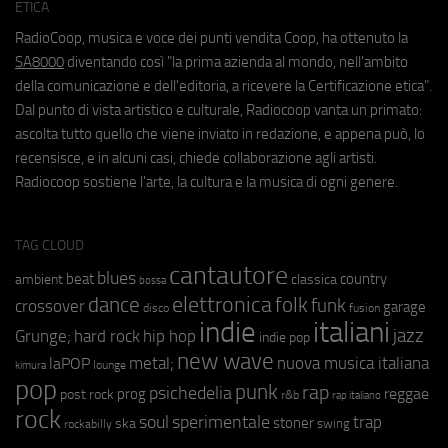
ETICA
RadioCoop, musica e voce dei punti vendita Coop, ha ottenuto la
SA8000
diventando così "la prima azienda al mondo, nell'ambito
della comunicazione e dell'editoria, a ricevere la Certificazione etica".
Dal punto di vista artistico e culturale, Radiocoop vanta un primato:
ascolta tutto quello che viene inviato in redazione, e appena può, lo
recensisce, e in alcuni casi, chiede collaborazione agli artisti.
Radiocoop sostiene l'arte, la cultura e la musica di ogni genere.
TAG CLOUD
cantautore
blues
beat
country
ambient
classica
bossa
elettronica
dance
folk
funk
crossover
garage
fusion
disco
indie
italiani
jazz
hip hop
Grunge;
hard rock
indie pop
new wave
metal;
nuova musica italiana
laPOP
lounge
kimura
pop
punk
rap
psichedelia
reggae
prog
post rock
r&b
rap italiano
rock
soul
sperimentale
trap
stoner
ska
swing
rockabilly