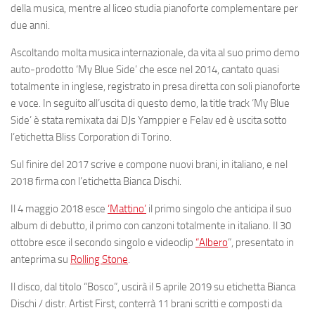
della musica, mentre al liceo studia pianoforte complementare per
due anni.
Ascoltando molta musica internazionale, da vita al suo primo demo
auto-prodotto ‘
My Blue Side’
che esce nel 2014, cantato quasi
totalmente in inglese, registrato in presa diretta con soli pianoforte
e voce. In seguito all’uscita di questo demo, la title track ‘My Blue
Side’ è stata remixata dai DJs Yamppier e Felav ed è uscita sotto
l’etichetta Bliss Corporation di Torino.
Sul finire del 2017 scrive e compone nuovi brani, in italiano, e nel
2018 firma con l’etichetta
Bianca Dischi
.
Il 4 maggio 2018 esce
‘Mattino’
il primo singolo che anticipa il suo
album di debutto, il primo con canzoni totalmente in italiano. Il 30
ottobre esce il secondo singolo e videoclip
“Albero
”, presentato in
anteprima su
Rolling Stone
.
Il disco, dal titolo “
Bosco
”, uscirà il 5 aprile 2019 su etichetta Bianca
Dischi / distr. Artist First, conterrà 11 brani scritti e composti da