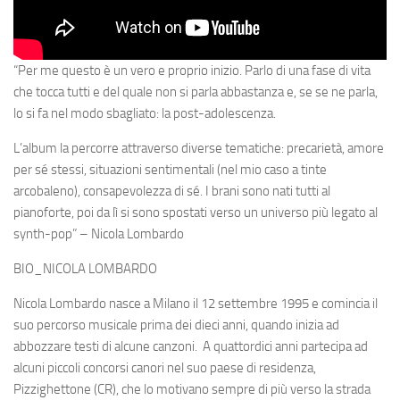
“Per me questo è un vero e proprio inizio. Parlo di una fase di vita
che tocca tutti e del quale non si parla abbastanza e, se se ne parla,
lo si fa nel modo sbagliato: la post-adolescenza.
L’album la percorre attraverso diverse tematiche: precarietà, amore
per sé stessi, situazioni sentimentali (nel mio caso a tinte
arcobaleno), consapevolezza di sé. I brani sono nati tutti al
pianoforte, poi da lì si sono spostati verso un universo più legato al
synth-pop
” – Nicola Lombardo
BIO_NICOLA LOMBARDO
Nicola Lombardo
nasce a Milano il 12 settembre 1995 e comincia il
suo percorso musicale prima dei dieci anni, quando inizia ad
abbozzare testi di alcune canzoni. A quattordici anni partecipa ad
alcuni piccoli concorsi canori nel suo paese di residenza,
Pizzighettone (CR), che lo motivano sempre di più verso la strada