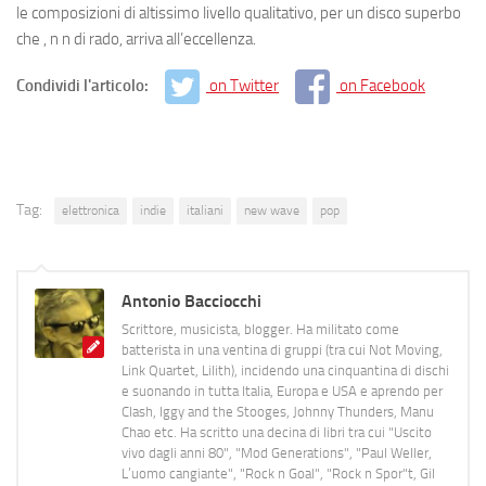
le composizioni di altissimo livello qualitativo, per un disco superbo
che , n n di rado, arriva all’eccellenza.
Condividi l'articolo:
on Twitter
on Facebook
Tag:
elettronica
indie
italiani
new wave
pop
Antonio Bacciocchi
Scrittore, musicista, blogger. Ha militato come
batterista in una ventina di gruppi (tra cui Not Moving,
Link Quartet, Lilith), incidendo una cinquantina di dischi
e suonando in tutta Italia, Europa e USA e aprendo per
Clash, Iggy and the Stooges, Johnny Thunders, Manu
Chao etc. Ha scritto una decina di libri tra cui "Uscito
vivo dagli anni 80", "Mod Generations", "Paul Weller,
L’uomo cangiante", "Rock n Goal", "Rock n Spor"t, Gil