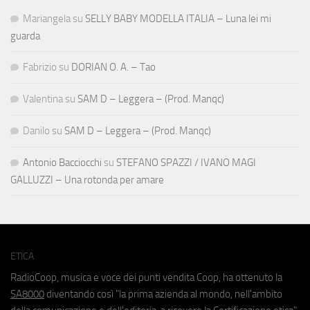
Mariangela
su
SELLY BABY MODELLA ITALIA – Luna lei mi
guarda
Fabrizio
su
DORIAN O. A. – Tao
Valentina
su
SAM D – Leggera – (Prod. Manqc)
Danilo
su
SAM D – Leggera – (Prod. Manqc)
Antonio Bacciocchi
su
STEFANO SPAZZI / IVANO MAGI
GALLUZZI – Una rotonda per amare
ETICA
RadioCoop, musica e voce dei punti vendita Coop, ha ottenuto la
SA8000
diventando così "la prima azienda al mondo, nell'ambito