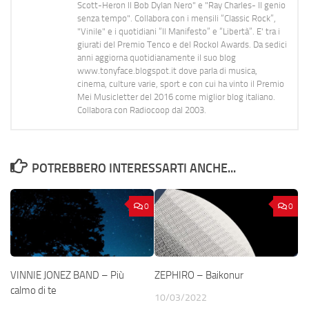
Scott-Heron Il Bob Dylan Nero" e "Ray Charles- Il genio
senza tempo". Collabora con i mensili “Classic Rock”,
"Vinile" e i quotidiani “Il Manifesto” e “Libertà”. E' tra i
giurati del Premio Tenco e del Rockol Awards. Da sedici
anni aggiorna quotidianamente il suo blog
www.tonyface.blogspot.it dove parla di musica,
cinema, culture varie, sport e con cui ha vinto il Premio
Mei Musicletter del 2016 come miglior blog italiano.
Collabora con Radiocoop dal 2003.
POTREBBERO INTERESSARTI ANCHE...
0
0
VINNIE JONEZ BAND – Più
ZEPHIRO – Baikonur
calmo di te
10/03/2022