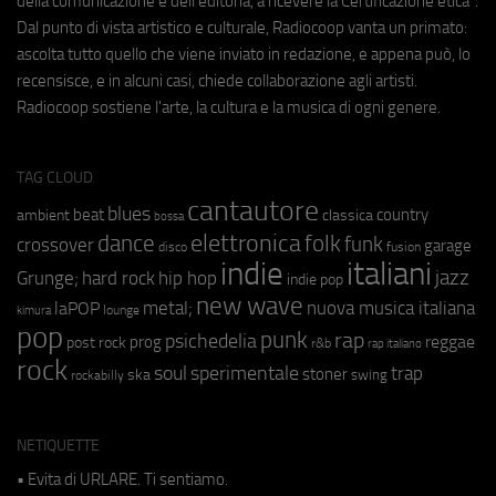
della comunicazione e dell'editoria, a ricevere la Certificazione etica".
Dal punto di vista artistico e culturale, Radiocoop vanta un primato:
ascolta tutto quello che viene inviato in redazione, e appena può, lo
recensisce, e in alcuni casi, chiede collaborazione agli artisti.
Radiocoop sostiene l'arte, la cultura e la musica di ogni genere.
TAG CLOUD
cantautore
blues
beat
country
ambient
classica
bossa
elettronica
dance
folk
funk
crossover
garage
fusion
disco
indie
italiani
jazz
hip hop
Grunge;
hard rock
indie pop
new wave
metal;
nuova musica italiana
laPOP
lounge
kimura
pop
punk
rap
psichedelia
reggae
prog
post rock
r&b
rap italiano
rock
soul
sperimentale
trap
stoner
ska
swing
rockabilly
NETIQUETTE
• Evita di URLARE. Ti sentiamo.