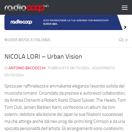
Salta al contenuto
NUOVA MUSICA ITALIANA
0
NICOLA LORI – Urban Vision
DI
ANTONIO BACCIOCCHI
· PUBBLICATO
06/10/2024
· AGGIORNATO
03/10/2024
Spicca per raffinatezza e ammaliante eleganza l’esordio solista del
musicista romano. Circondato da preziosi e autorevoli collaboratori,
da Andrea Chimenti a Robert Aceto (David Sylvian, The Heads, Tom
Tom Club, Jansen Barbieri Karn), confeziona un album dai toni
solenni, debitore alla lezione dei Japan (e sue filiazioni successive)
ma che attinge anche dal neo prog dei primi King Crimson e da una
spiccata personalità dell’artista. Gli arrangiamenti sono curatissimi,