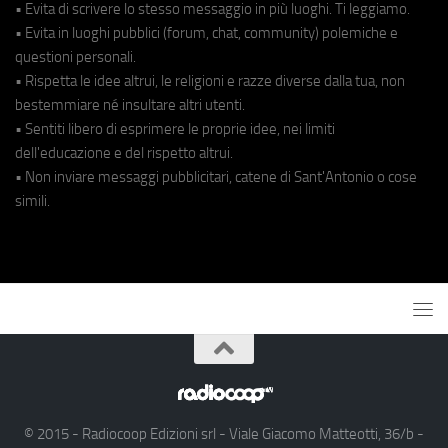
• Evita di scrivere lo stesso messaggio in più luoghi. Ti leggiamo.
• Evita in luoghi pubblici (forum, chat, community) polemiche e
questioni personali.
• Rispetta le idee altrui, le religioni e razze diverse dalla tua, non
bestemmiare né insultare altri utenti.
• Sentiti libero di esprimere le proprie idee, nei limiti
dell'educazione e del rispetto altrui.
• Non inviare messaggi pubblicitari, catene di Sant'Antonio o cose
simili.
© 2015 - Radiocoop Edizioni srl - Viale Giacomo Matteotti, 36/b -