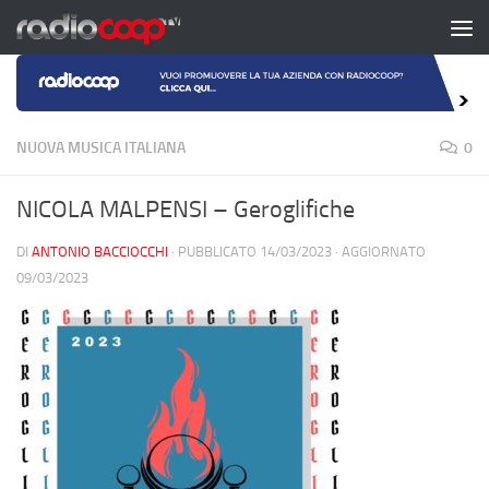
Salta al contenuto
NUOVA MUSICA ITALIANA
0
NICOLA MALPENSI – Geroglifiche
DI
ANTONIO BACCIOCCHI
· PUBBLICATO
14/03/2023
· AGGIORNATO
09/03/2023