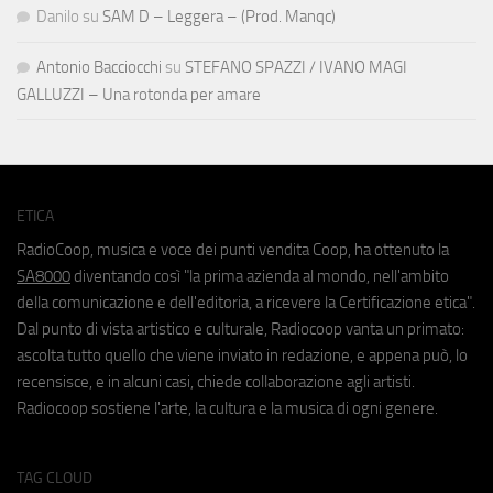
Danilo
su
SAM D – Leggera – (Prod. Manqc)
Antonio Bacciocchi
su
STEFANO SPAZZI / IVANO MAGI
GALLUZZI – Una rotonda per amare
ETICA
RadioCoop, musica e voce dei punti vendita Coop, ha ottenuto la
SA8000
diventando così "la prima azienda al mondo, nell'ambito
della comunicazione e dell'editoria, a ricevere la Certificazione etica".
Dal punto di vista artistico e culturale, Radiocoop vanta un primato:
ascolta tutto quello che viene inviato in redazione, e appena può, lo
recensisce, e in alcuni casi, chiede collaborazione agli artisti.
Radiocoop sostiene l'arte, la cultura e la musica di ogni genere.
TAG CLOUD