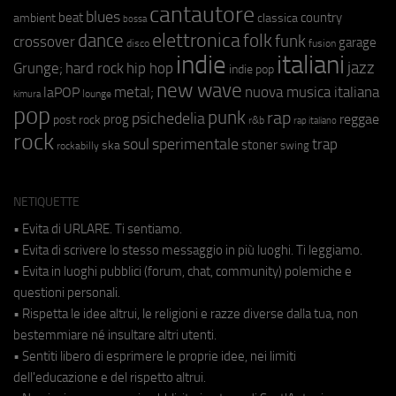
cantautore
blues
beat
country
ambient
classica
bossa
elettronica
dance
folk
funk
crossover
garage
fusion
disco
indie
italiani
jazz
hip hop
Grunge;
hard rock
indie pop
new wave
metal;
nuova musica italiana
laPOP
lounge
kimura
pop
punk
rap
psichedelia
reggae
prog
post rock
r&b
rap italiano
rock
soul
sperimentale
trap
stoner
ska
swing
rockabilly
NETIQUETTE
• Evita di URLARE. Ti sentiamo.
• Evita di scrivere lo stesso messaggio in più luoghi. Ti leggiamo.
• Evita in luoghi pubblici (forum, chat, community) polemiche e
questioni personali.
• Rispetta le idee altrui, le religioni e razze diverse dalla tua, non
bestemmiare né insultare altri utenti.
• Sentiti libero di esprimere le proprie idee, nei limiti
dell'educazione e del rispetto altrui.