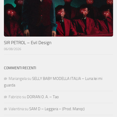
SIR PETROL – Evil Design
06/08/2026
COMMENTI RECENTI
Mariangela
su
SELLY BABY MODELLA ITALIA – Luna lei mi
guarda
Fabrizio
su
DORIAN O. A. – Tao
Valentina
su
SAM D – Leggera – (Prod. Manqc)