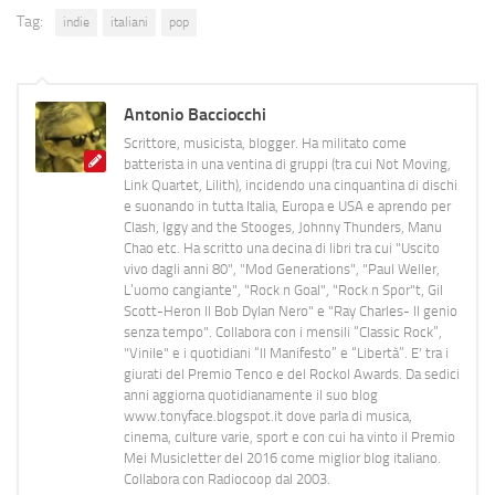
Tag:
indie
italiani
pop
Antonio Bacciocchi
Scrittore, musicista, blogger. Ha militato come
batterista in una ventina di gruppi (tra cui Not Moving,
Link Quartet, Lilith), incidendo una cinquantina di dischi
e suonando in tutta Italia, Europa e USA e aprendo per
Clash, Iggy and the Stooges, Johnny Thunders, Manu
Chao etc. Ha scritto una decina di libri tra cui "Uscito
vivo dagli anni 80", "Mod Generations", "Paul Weller,
L’uomo cangiante", "Rock n Goal", "Rock n Spor"t, Gil
Scott-Heron Il Bob Dylan Nero" e "Ray Charles- Il genio
senza tempo". Collabora con i mensili “Classic Rock”,
"Vinile" e i quotidiani “Il Manifesto” e “Libertà”. E' tra i
giurati del Premio Tenco e del Rockol Awards. Da sedici
anni aggiorna quotidianamente il suo blog
www.tonyface.blogspot.it dove parla di musica,
cinema, culture varie, sport e con cui ha vinto il Premio
Mei Musicletter del 2016 come miglior blog italiano.
Collabora con Radiocoop dal 2003.