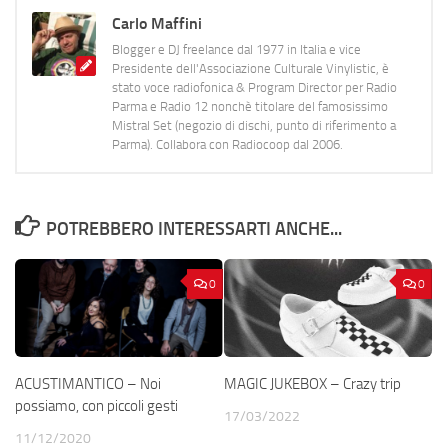
Carlo Maffini
Blogger e DJ freelance dal 1977 in Italia e vice
Presidente dell'Associazione Culturale Vinylistic, è
stato voce radiofonica & Program Director per Radio
Parma e Radio 12 nonchè titolare del famosissimo
Mistral Set (negozio di dischi, punto di riferimento a
Parma). Collabora con Radiocoop dal 2006.
POTREBBERO INTERESSARTI ANCHE...
0
0
ACUSTIMANTICO – Noi
MAGIC JUKEBOX – Crazy trip
possiamo, con piccoli gesti
17/03/2022
11/12/2020