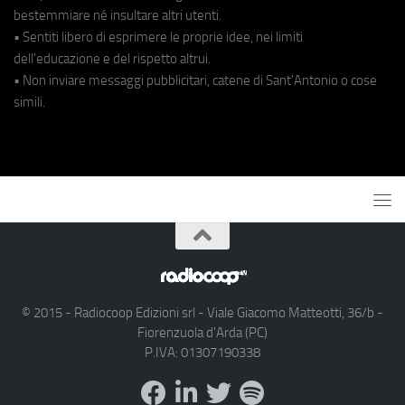
bestemmiare né insultare altri utenti.
• Sentiti libero di esprimere le proprie idee, nei limiti
dell'educazione e del rispetto altrui.
• Non inviare messaggi pubblicitari, catene di Sant'Antonio o cose
simili.
© 2015 - Radiocoop Edizioni srl - Viale Giacomo Matteotti, 36/b -
Fiorenzuola d'Arda (PC)
P.IVA: 01307190338