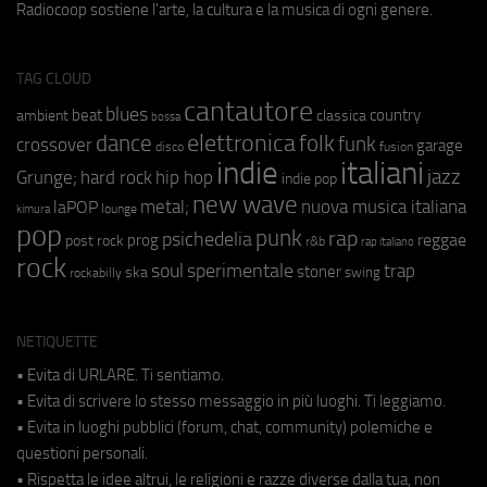
Radiocoop sostiene l'arte, la cultura e la musica di ogni genere.
TAG CLOUD
cantautore
blues
beat
country
ambient
classica
bossa
elettronica
dance
folk
funk
crossover
garage
fusion
disco
indie
italiani
jazz
hip hop
Grunge;
hard rock
indie pop
new wave
metal;
nuova musica italiana
laPOP
lounge
kimura
pop
punk
rap
psichedelia
reggae
prog
post rock
r&b
rap italiano
rock
soul
sperimentale
trap
stoner
ska
swing
rockabilly
NETIQUETTE
• Evita di URLARE. Ti sentiamo.
• Evita di scrivere lo stesso messaggio in più luoghi. Ti leggiamo.
• Evita in luoghi pubblici (forum, chat, community) polemiche e
questioni personali.
• Rispetta le idee altrui, le religioni e razze diverse dalla tua, non