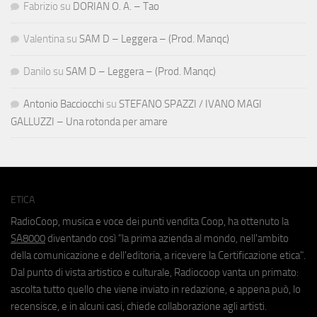
Fabrizio
su
DORIAN O. A. – Tao
Valentina
su
SAM D – Leggera – (Prod. Manqc)
Danilo
su
SAM D – Leggera – (Prod. Manqc)
Antonio Bacciocchi
su
STEFANO SPAZZI / IVANO MAGI
GALLUZZI – Una rotonda per amare
ETICA
RadioCoop, musica e voce dei punti vendita Coop, ha ottenuto la
SA8000
diventando così "la prima azienda al mondo, nell'ambito
della comunicazione e dell'editoria, a ricevere la Certificazione etica".
Dal punto di vista artistico e culturale, Radiocoop vanta un primato:
ascolta tutto quello che viene inviato in redazione, e appena può, lo
recensisce, e in alcuni casi, chiede collaborazione agli artisti.