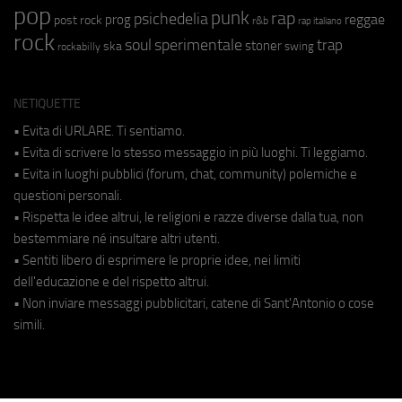
pop
punk
rap
psichedelia
reggae
prog
post rock
r&b
rap italiano
rock
soul
sperimentale
trap
stoner
ska
swing
rockabilly
NETIQUETTE
• Evita di URLARE. Ti sentiamo.
• Evita di scrivere lo stesso messaggio in più luoghi. Ti leggiamo.
• Evita in luoghi pubblici (forum, chat, community) polemiche e
questioni personali.
• Rispetta le idee altrui, le religioni e razze diverse dalla tua, non
bestemmiare né insultare altri utenti.
• Sentiti libero di esprimere le proprie idee, nei limiti
dell'educazione e del rispetto altrui.
• Non inviare messaggi pubblicitari, catene di Sant'Antonio o cose
simili.