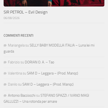
SIR PETROL – Evil Design
06/08/2026
COMMENTI RECENTI
Mariangela
su
SELLY BABY MODELLA ITALIA – Luna lei mi
guarda
Fabrizio
su
DORIAN O. A. – Tao
Valentina
su
SAM D – Leggera – (Prod. Manqc)
Danilo
su
SAM D – Leggera – (Prod. Manqc)
Antonio Bacciocchi
su
STEFANO SPAZZI / IVANO MAGI
GALLUZZI – Una rotonda per amare