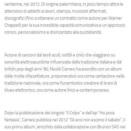
ventenne, nel 2012. Di origine palermitana, in poco tempo attira le
attenzioni di addetti ai lavori, stampa, musicisti affermati,
discografici (fino a ottenere un contratto come autore per Warner
Chappell) per la sua incredibile capacità comunicativa e un approccio
ironico, personalissimo e disincantato alla quotidianità.
Autore di canzoni dai testi acuti, sottili e cinici che viaggiano su
sonorità elettroacustiche influenzate dalla tradizione italiana e dal
british pop degli anni ’80, Nicolò Carnesi ha esordito con un album
dalle molte sfaccettature, proponendosi ora come cantautore nella
tradizione nazionale, ora come funambolico creatore di brani di
blues elettronico, ora come autore lirico e contemporaneo.
Dopo la pubblicazione del singolo “Il Colpo” e dell’ep “Ho poca
fantasia”, Carnesi pubblica nel 2012 “Gli eroi non escono il sabato”, il
suo primo album, arricchito dalla collaborazione con Brunori SAS nel