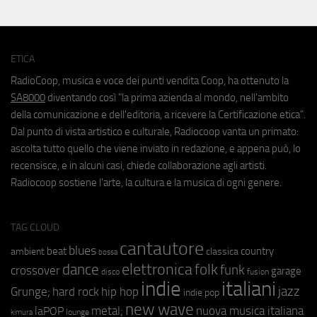
ETICA
RadioCoop, musica e voce dei punti vendita Coop, ha ottenuto la
SA8000
diventando così "la prima azienda al mondo, nell'ambito
della comunicazione e dell'editoria, a ricevere la Certificazione etica".
Dal punto di vista artistico e culturale, Radiocoop vanta un primato:
ascolta tutto quello che viene inviato in redazione, e appena può, lo
recensisce, e in alcuni casi, chiede collaborazione agli artisti.
Radiocoop sostiene l'arte, la cultura e la musica di ogni genere.
TAG CLOUD
cantautore
blues
beat
country
ambient
classica
bossa
elettronica
dance
folk
funk
crossover
garage
fusion
disco
indie
italiani
jazz
hip hop
Grunge;
hard rock
indie pop
new wave
metal;
nuova musica italiana
laPOP
lounge
kimura