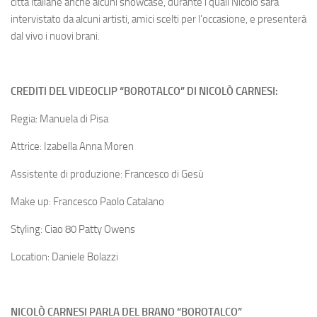
città italiane anche alcuni showcase, durante i quali Nicolò sarà
intervistato da alcuni artisti, amici scelti per l’occasione, e presenterà
dal vivo i nuovi brani.
CREDITI DEL VIDEOCLIP “BOROTALCO” DI NICOLÒ CARNESI:
Regia: Manuela di Pisa
Attrice: Izabella Anna Moren
Assistente di produzione: Francesco di Gesù
Make up: Francesco Paolo Catalano
Styling: Ciao 80 Patty Owens
Location: Daniele Bolazzi
NICOLÒ CARNESI PARLA DEL BRANO “BOROTALCO”