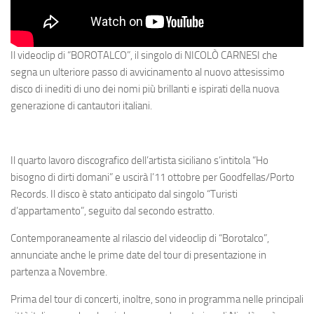
Il videoclip di “BOROTALCO”, il singolo di NICOLÒ CARNESI che
segna un ulteriore passo di avvicinamento al nuovo attesissimo
disco di inediti di uno dei nomi più brillanti e ispirati della nuova
generazione di cantautori italiani.
Il quarto lavoro discografico dell’artista siciliano s’intitola “Ho
bisogno di dirti domani” e uscirà l’11 ottobre per Goodfellas/Porto
Records. Il disco è stato anticipato dal singolo “Turisti
d’appartamento”, seguito dal secondo estratto.
Contemporaneamente al rilascio del videoclip di “Borotalco”,
annunciate anche le prime date del tour di presentazione in
partenza a Novembre.
Prima del tour di concerti, inoltre, sono in programma nelle principali