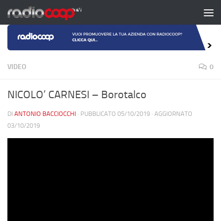
Salta al contenuto
VIDEO
0
NICOLO’ CARNESI – Borotalco
DI
ANTONIO BACCIOCCHI
· PUBBLICATO
05/10/2019
· AGGIORNATO
03/10/2019