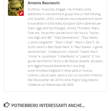
Antonio Bacciocchi
Scrittore, musicista, blogger. Ha militato come
batterista in una ventina di gruppi (tra cui Not Moving,
Link Quartet, Lilith), incidendo una cinquantina di dischi
e suonando in tutta Italia, Europa e USA e aprendo per
Clash, Iggy and the Stooges, Johnny Thunders, Manu
Chao etc. Ha scritto una decina di libri tra cui "Uscito
vivo dagli anni 80", "Mod Generations", "Paul Weller,
L’uomo cangiante", "Rock n Goal", "Rock n Spor"t, Gil
Scott-Heron Il Bob Dylan Nero" e "Ray Charles- Il genio
senza tempo". Collabora con i mensili “Classic Rock”,
"Vinile" e i quotidiani “Il Manifesto” e “Libertà”. E' tra i
giurati del Premio Tenco e del Rockol Awards. Da sedici
anni aggiorna quotidianamente il suo blog
www.tonyface.blogspot.it dove parla di musica,
cinema, culture varie, sport e con cui ha vinto il Premio
Mei Musicletter del 2016 come miglior blog italiano.
Collabora con Radiocoop dal 2003.
POTREBBERO INTERESSARTI ANCHE...