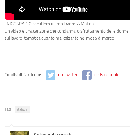
I NIGGARADIO con il loro ultimo lavoro
‘A Matina
.
Un video e una canzone che condanna lo sfruttamento delle donne
sul lavoro, tematica quanto mai calzante nel mese di marzo
Condividi l'articolo:
on Twitter
on Facebook
Tag:
italiani
Antonio Bacciocchi