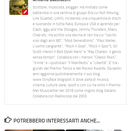
Scrittore, musicista, blogger. Ha militato come
batterista in una ventina di gruppi (tra cui Not Moving,
Link Quartet, Lilith), incidendo una cinquantina di dischi
e suonando in tutta Italia, Europa e USA e aprendo per
Clash, Iggy and the Stooges, Johnny Thunders, Manu
Chao etc. Ha scritto una decina di libri tra cui "Uscito
vivo dagli anni 80", "Mod Generations", "Paul Weller,
L’uomo cangiante", "Rock n Goal", "Rock n Spor"t, Gil
Scott-Heron Il Bob Dylan Nero" e "Ray Charles- Il genio
senza tempo". Collabora con i mensili “Classic Rock”,
"Vinile" e i quotidiani “Il Manifesto” e “Libertà”. E' tra i
giurati del Premio Tenco e del Rockol Awards. Da sedici
anni aggiorna quotidianamente il suo blog
www.tonyface.blogspot.it dove parla di musica,
cinema, culture varie, sport e con cui ha vinto il Premio
Mei Musicletter del 2016 come miglior blog italiano.
Collabora con Radiocoop dal 2003.
POTREBBERO INTERESSARTI ANCHE...