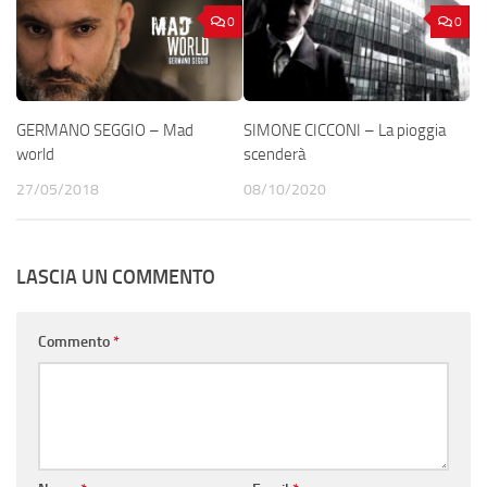
0
0
GERMANO SEGGIO – Mad
SIMONE CICCONI – La pioggia
world
scenderà
27/05/2018
08/10/2020
LASCIA UN COMMENTO
Commento
*