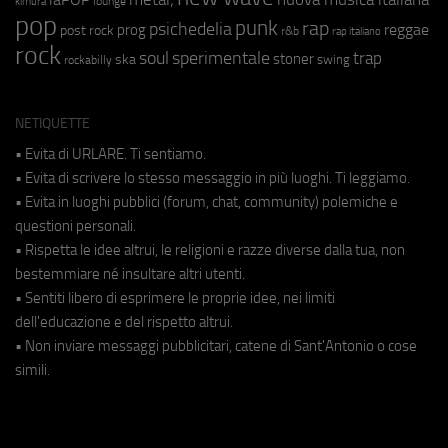
lounge
kimura
pop
punk
rap
psichedelia
reggae
prog
post rock
r&b
rap italiano
rock
soul
sperimentale
trap
stoner
ska
swing
rockabilly
NETIQUETTE
• Evita di URLARE. Ti sentiamo.
• Evita di scrivere lo stesso messaggio in più luoghi. Ti leggiamo.
• Evita in luoghi pubblici (forum, chat, community) polemiche e
questioni personali.
• Rispetta le idee altrui, le religioni e razze diverse dalla tua, non
bestemmiare né insultare altri utenti.
• Sentiti libero di esprimere le proprie idee, nei limiti
dell'educazione e del rispetto altrui.
• Non inviare messaggi pubblicitari, catene di Sant'Antonio o cose
simili.