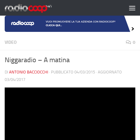
Salta al contenuto
VIDEO
0
Niggaradio – A matina
DI
ANTONIO BACCIOCCHI
· PUBBLICATO
04/03/2015
· AGGIORNATO
03/04/2017