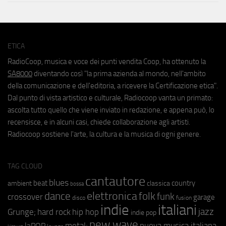
ETICA
RadioCoop, musica e voce dei punti vendita Coop, ha ottenuto la
SA8000
diventando così "la prima azienda al mondo, nell'ambito
della comunicazione e dell'editoria, a ricevere la Certificazione etica".
Dal punto di vista artistico e culturale, Radiocoop vanta un primato:
ascolta tutto quello che viene inviato in redazione, e appena può, lo
recensisce, e in alcuni casi, chiede collaborazione agli artisti.
Radiocoop sostiene l'arte, la cultura e la musica di ogni genere.
TAG CLOUD
cantautore
blues
beat
country
ambient
classica
bossa
elettronica
dance
folk
funk
crossover
garage
fusion
disco
indie
italiani
jazz
hip hop
Grunge;
hard rock
indie pop
new wave
metal;
nuova musica italiana
laPOP