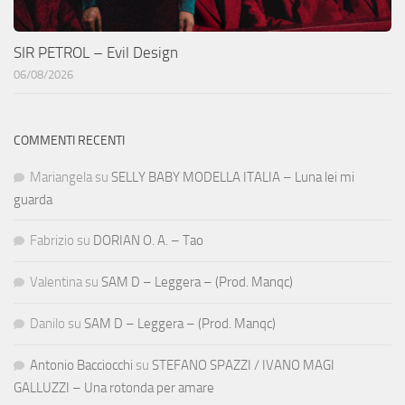
SIR PETROL – Evil Design
06/08/2026
COMMENTI RECENTI
Mariangela
su
SELLY BABY MODELLA ITALIA – Luna lei mi
guarda
Fabrizio
su
DORIAN O. A. – Tao
Valentina
su
SAM D – Leggera – (Prod. Manqc)
Danilo
su
SAM D – Leggera – (Prod. Manqc)
Antonio Bacciocchi
su
STEFANO SPAZZI / IVANO MAGI
GALLUZZI – Una rotonda per amare