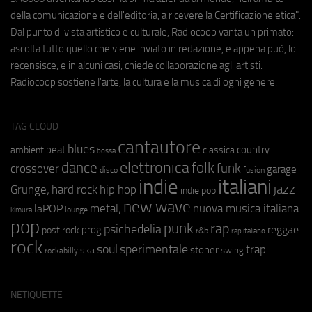
della comunicazione e dell'editoria, a ricevere la Certificazione etica".
Dal punto di vista artistico e culturale, Radiocoop vanta un primato:
ascolta tutto quello che viene inviato in redazione, e appena può, lo
recensisce, e in alcuni casi, chiede collaborazione agli artisti.
Radiocoop sostiene l'arte, la cultura e la musica di ogni genere.
TAG CLOUD
cantautore
blues
beat
country
ambient
classica
bossa
elettronica
dance
folk
funk
crossover
garage
fusion
disco
indie
italiani
jazz
hip hop
Grunge;
hard rock
indie pop
new wave
metal;
nuova musica italiana
laPOP
lounge
kimura
pop
punk
rap
psichedelia
reggae
prog
post rock
r&b
rap italiano
rock
soul
sperimentale
trap
stoner
ska
swing
rockabilly
NETIQUETTE