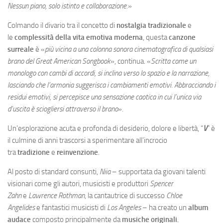
Nessun piano, solo istinto e collaborazione.
»
Colmando il divario tra il concetto di
nostalgia tradizionale
e
le
complessità della vita emotiva moderna
, questa
canzone
surreale
è «
più vicina a una colonna sonora cinematografica di qualsiasi
brano del Great American Songbook
», continua. «
Scritta come un
monologo con cambi di accordi, si inclina verso lo spazio e la narrazione,
lasciando che l’armonia suggerisca i cambiamenti emotivi. Abbracciando i
residui emotivi, si percepisce una sensazione caotica in cui l’unica via
d’uscita è sciogliersi attraverso il brano
».
Un’esplorazione acuta e profonda di desiderio, dolore e libertà, “
V
” è
il culmine di anni trascorsi a sperimentare all’incrocio
tra
tradizione
e
reinvenzione
.
Al posto di standard consunti,
Niia
– supportata da giovani talenti
visionari come gli autori, musicisti e produttori
Spencer
Zahn
e
Lawrence Rothman
, la cantautrice di successo
Chloe
Angelides
e fantastici musicisti di
Los Angeles
– ha creato un
album
audace
composto principalmente da
musiche originali
.