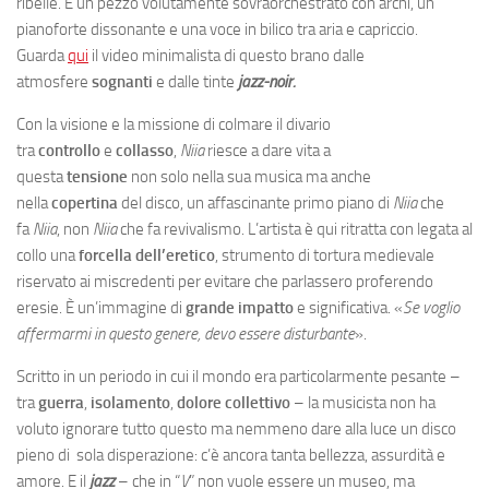
ribelle. È un pezzo volutamente sovraorchestrato con archi, un
pianoforte dissonante e una voce in bilico tra aria e capriccio.
Guarda
qui
il video minimalista di questo brano dalle
atmosfere
sognanti
e dalle tinte
jazz-noir.
Con la visione e la missione di colmare il divario
tra
controllo
e
collasso
,
Niia
riesce a dare vita a
questa
tensione
non solo nella sua musica ma anche
nella
copertina
del disco, un affascinante primo piano di
Niia
che
fa
Niia
, non
Niia
che fa revivalismo. L’artista è qui ritratta con legata al
collo una
forcella dell’eretico
, strumento di tortura medievale
riservato ai miscredenti per evitare che parlassero proferendo
eresie. È un’immagine di
grande
impatto
e significativa. «
Se voglio
affermarmi in questo genere, devo essere disturbante
».
Scritto in un periodo in cui il mondo era particolarmente pesante –
tra
guerra
,
isolamento
,
dolore
collettivo
– la musicista non ha
voluto ignorare tutto questo ma nemmeno dare alla luce un disco
pieno di sola disperazione: c’è ancora tanta bellezza, assurdità e
amore. E il
jazz
– che in “
V
” non vuole essere un museo, ma