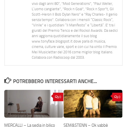
vivo dagli anni 80", "Mod Generations", "Paul Weller,
L’uomo cangiante", "Rock n Goal", "Rock n Spor"t, Gil
Scott-Heron Il Bob Dylan Nero" e "Ray Charles- Il genio
senza tempo". Collabora con i mensili “Classic Rock”,
"Vinile" e i quotidiani “Il Manifesto” e “Libertà”. E' tra i
giurati del Premio Tenco e del Rockol Awards. Da sedici
anni aggiorna quotidianamente il suo blog
www.tonyface.blogspot.it dove parla di musica,
cinema, culture varie, sport e con cui ha vinto il Premio
Mei Musicletter del 2016 come miglior blog italiano.
Collabora con Radiocoop dal 2003.
POTREBBERO INTERESSARTI ANCHE...
0
0
MERCALLI – La sedia in bilico
SEM&STENN – Ok vabbè