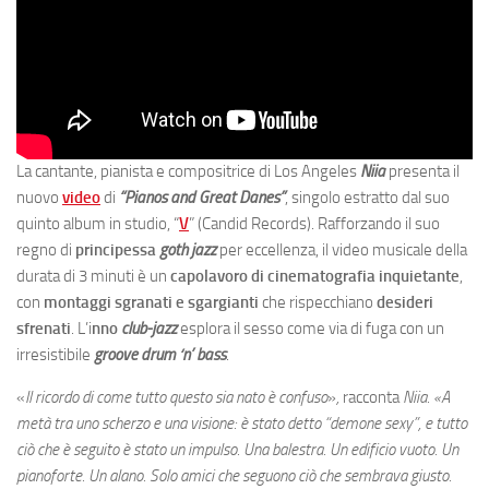
La cantante, pianista e compositrice di Los Angeles
Niia
presenta il
nuovo
video
di
“Pianos and Great Danes”
, singolo estratto dal suo
quinto album in studio, “
V
” (Candid Records). Rafforzando il suo
regno di
principessa
goth jazz
per eccellenza, il video musicale della
durata di 3 minuti è un
capolavoro di cinematografia inquietante
,
con
montaggi sgranati e sgargianti
che rispecchiano
desideri
sfrenati
. L’i
nno
club-jazz
esplora il sesso come via di fuga con un
irresistibile
groove drum ‘n’ bass
.
«
Il ricordo di come tutto questo sia nato è confuso
»
,
racconta
Niia. «A
metà tra uno scherzo e una visione: è stato detto “demone sexy”, e tutto
ciò che è seguito è stato un impulso. Una balestra. Un edificio vuoto. Un
pianoforte. Un alano. Solo amici che seguono ciò che sembrava giusto.