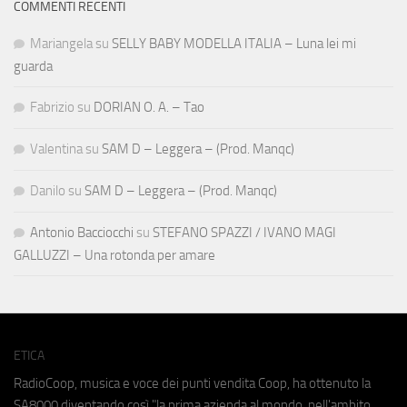
COMMENTI RECENTI
Mariangela
su
SELLY BABY MODELLA ITALIA – Luna lei mi
guarda
Fabrizio
su
DORIAN O. A. – Tao
Valentina
su
SAM D – Leggera – (Prod. Manqc)
Danilo
su
SAM D – Leggera – (Prod. Manqc)
Antonio Bacciocchi
su
STEFANO SPAZZI / IVANO MAGI
GALLUZZI – Una rotonda per amare
ETICA
RadioCoop, musica e voce dei punti vendita Coop, ha ottenuto la
SA8000
diventando così "la prima azienda al mondo, nell'ambito