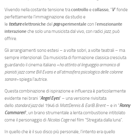
Vivendo nella costante tensione tra
controllo
e
collasso
, “
V
” fonde
perfettamente l’immaginazione da studio e
le
texture
elettroniche
del
pop
sperimentale
con l’
emozionante
interazione
che solo una musicista dal vivo, con radici
jazz
, può
offrire.
Gli arrangiamenti sono estesi – a volte sobri, a volte teatrali – ma
sempre intenzionali. Da musicista di formazione classica cresciuta
guardando il cinema italiano «
ho attinto al linguaggio armonico di
pianisti jazz come Bill Evans e all’atmosfera psicologica delle colonne
sonore
»
spiega l’autrice.
Questa combinazione di ispirazione e influenza è particolarmente
evidente nei brani
“
Angel Eyes
” – una versione rivisitata
dello
standard jazz
del 1946 di
MattDennis & EarlB.Brent
– e in “
Ronny
Cammareri
“, un brano strumentale a lenta combustione intitolato
come il personaggio di
Nicolas Cage
nel film “Stregata dalla luna”.
In quello che è il suo disco più personale, l’intento era quello