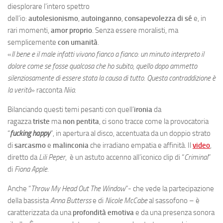
diesplorare l’intero spettro
dell’io:
autolesionismo
,
autoinganno
,
consapevolezza di sé
e, in
rari momenti,
amor proprio
. Senza essere moralisti, ma
semplicemente
con umanità
.
«
Il bene e il male infatti vivono fianco a fianco: un minuto interpreto il
dolore come se fosse qualcosa che ho subito, quello dopo ammetto
silenziosamente di essere stata la causa di tutto. Questa contraddizione è
la verità
» racconta
Niia
.
Bilanciando questi temi pesanti con quell’
ironia
da
ragazza
triste
ma
non pentita
, ci sono tracce come la provocatoria
“
fucking happy
”, in apertura al disco, accentuata da un doppio strato
di
sarcasmo
e
malinconia
che irradiano empatia e affinità. Il
video
,
diretto da
Lili Peper
, è un astuto accenno all’iconico clip di “
Criminal
”
di
Fiona Apple.
Anche “
Throw My Head Out The Window
”- che vede la partecipazione
della bassista
Anna Butterss
e di
Nicole McCabe
al sassofono – è
caratterizzata da una
profondità emotiva
e da una presenza sonora