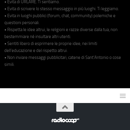
• Evita di URLARE. Ti sentiamo.
• Evita di scrivere lo stesso messaggio in più luoghi. Ti leggiamo.
• Evita in luoghi pubblici (forum, chat, community) polemiche e
questioni personali.
• Rispetta le idee altrui, le religioni e razze diverse dalla tua, non
bestemmiare né insultare altri utenti.
• Sentiti libero di esprimere le proprie idee, nei limiti
dell'educazione e del rispetto altrui.
• Non inviare messaggi pubblicitari, catene di Sant'Antonio o cose
simili.