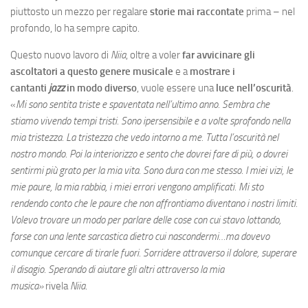
piuttosto un mezzo per regalare
storie mai raccontate
prima – nel
profondo, lo ha sempre capito.
Questo nuovo lavoro di
Niia
, oltre a voler
far avvicinare gli
ascoltatori
a questo genere
musicale
e a
mostrare i
cantanti
jazz
in modo diverso
, vuole essere una
luce nell’oscurità
.
«
Mi sono sentita triste e spaventata nell’ultimo anno. Sembra che
stiamo vivendo tempi tristi. Sono ipersensibile e a volte sprofondo nella
mia tristezza. La tristezza che vedo intorno a me. Tutta l’oscurità nel
nostro mondo. Poi la interiorizzo e sento che dovrei fare di più, o dovrei
sentirmi più grato per la mia vita. Sono dura con me stesso. I miei vizi, le
mie paure, la mia rabbia, i miei errori vengono amplificati. Mi sto
rendendo conto che le paure che non affrontiamo diventano i nostri limiti.
Volevo trovare un modo per parlare delle cose con cui stavo lottando,
forse con una lente sarcastica dietro cui nascondermi…ma dovevo
comunque cercare di tirarle fuori. Sorridere attraverso il dolore, superare
il disagio. Sperando di aiutare gli altri attraverso la mia
musica»
rivela
Niia
.