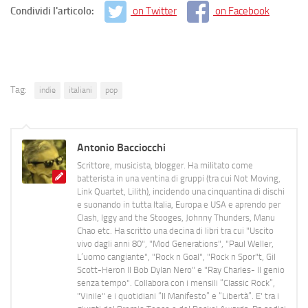
Condividi l'articolo:
on Twitter
on Facebook
Tag:
indie
italiani
pop
Antonio Bacciocchi
Scrittore, musicista, blogger. Ha militato come
batterista in una ventina di gruppi (tra cui Not Moving,
Link Quartet, Lilith), incidendo una cinquantina di dischi
e suonando in tutta Italia, Europa e USA e aprendo per
Clash, Iggy and the Stooges, Johnny Thunders, Manu
Chao etc. Ha scritto una decina di libri tra cui "Uscito
vivo dagli anni 80", "Mod Generations", "Paul Weller,
L’uomo cangiante", "Rock n Goal", "Rock n Spor"t, Gil
Scott-Heron Il Bob Dylan Nero" e "Ray Charles- Il genio
senza tempo". Collabora con i mensili “Classic Rock”,
"Vinile" e i quotidiani “Il Manifesto” e “Libertà”. E' tra i