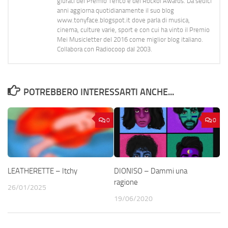
giurati del Premio Tenco e del Rockol Awards. Da sedici
anni aggiorna quotidianamente il suo blog
www.tonyface.blogspot.it dove parla di musica,
cinema, culture varie, sport e con cui ha vinto il Premio
Mei Musicletter del 2016 come miglior blog italiano.
Collabora con Radiocoop dal 2003.
POTREBBERO INTERESSARTI ANCHE...
0
0
LEATHERETTE – Itchy
DIONISO – Dammi una
ragione
26/01/2025
19/06/2020