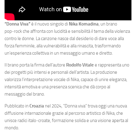
“Donna Viva”
è il nuovo singolo di
Nika Komadina
, un brano
pop‑rock che affronta con lucidità e sensibilità il tema della violenza
contro le donne. La canzone nasce dal desiderio di dare voce alla
forza femminile, alla vulnerabilità e alla rinascita, trasformando
un’esperienza collettiva in un messaggio umano e diretto.
Il brano porta la firma dell’autore
Rodolfo Vitale
e rappresenta uno
dei progetti più intensi e personali dell’artista. La produzione
valorizza l’interpretazione vocale di Nika, capace di unire eleganza,
intensità emotiva e una presenza scenica che dà corpo al
messaggio del brano.
Pubblicato in
Croazia
nel 2024, “Donna viva” trova oggi una nuova
diffusione internazionale grazie al percorso artistico di Nika, che
unisce radici italo‑croate, formazione solida e una visione aperta al
mondo.