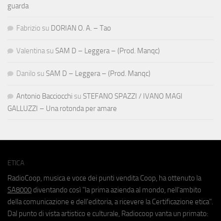
guarda
Fabrizio
su
DORIAN O. A. – Tao
Valentina
su
SAM D – Leggera – (Prod. Manqc)
Danilo
su
SAM D – Leggera – (Prod. Manqc)
Antonio Bacciocchi
su
STEFANO SPAZZI / IVANO MAGI
GALLUZZI – Una rotonda per amare
ETICA
RadioCoop, musica e voce dei punti vendita Coop, ha ottenuto la
SA8000
diventando così "la prima azienda al mondo, nell'ambito
della comunicazione e dell'editoria, a ricevere la Certificazione etica".
Dal punto di vista artistico e culturale, Radiocoop vanta un primato: