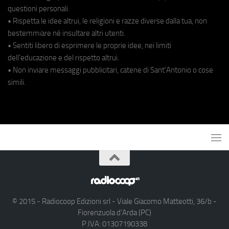
questioni personali.
• Rispetta le idee altrui, le religioni e razze diverse dalla tua, non
bestemmiare né insultare altri utenti.
• Sentiti libero di esprimere le proprie idee, nei limiti
dell'educazione e del rispetto altrui.
• Non inviare messaggi pubblicitari, catene di Sant'Antonio o cose
simili.
© 2015 - Radiocoop Edizioni srl - Viale Giacomo Matteotti, 36/b -
Fiorenzuola d'Arda (PC)
P.IVA: 01307190338