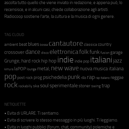
ascolta tutto quello che viene inviato in redazione, e appena può, lo
recensisce, e in alcuni casi, chiede collaborazione agli artisti.
Radiocoop sostiene l'arte, la cultura e la musica di ogni genere.
TAG CLOUD
cantautore
blues
beat
country
ambient
classica
bossa
elettronica
dance
folk
funk
crossover
garage
fusion
disco
indie
italiani
jazz
hip hop
Grunge;
hard rock
indie pop
new wave
metal;
nuova musica italiana
laPOP
lounge
kimura
pop
punk
rap
psichedelia
reggae
prog
post rock
r&b
rap italiano
rock
soul
sperimentale
trap
stoner
ska
swing
rockabilly
NETIQUETTE
• Evita di URLARE. Ti sentiamo.
• Evita di scrivere lo stesso messaggio in più luoghi. Ti leggiamo.
• Evita in luoghi pubblici (forum, chat, community) polemiche e