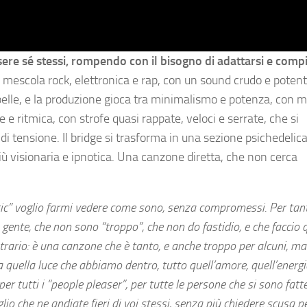
sere sé stessi, rompendo con il bisogno di adattarsi e compi
mescola rock, elettronica e rap, con un sound crudo e potent
o pelle, e la produzione gioca tra minimalismo e potenza, con
e ritmica, con strofe quasi rappate, veloci e serrate, che si
di tensione. Il bridge si trasforma in una sezione psichedelica
iù visionaria e ipnotica. Una canzone diretta, che non cerca
ic” voglio farmi vedere come sono, senza compromessi. Per ta
 gente, che non sono “troppo”, che non do fastidio, e che faccio 
ntrario: è una canzone che è tanto, e anche troppo per alcuni, m
quella luce che abbiamo dentro, tutto quell’amore, quell’energi
r tutti i “people pleaser”, per tutte le persone che si sono fat
lio che ne andiate fieri di voi stessi, senza più chiedere scusa p