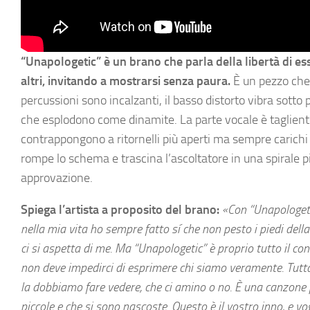
“Unapologetic” è un brano che parla della libertà di es
altri, invitando a mostrarsi senza paura.
È un pezzo che 
percussioni sono incalzanti, il basso distorto vibra sott
che esplodono come dinamite. La parte vocale è tagliente 
contrappongono a ritornelli più aperti ma sempre carichi 
rompe lo schema e trascina l’ascoltatore in una spirale p
approvazione.
Spiega l’artista a proposito del brano:
«Con “Unapologet
nella mia vita ho sempre fatto sí che non pesto i piedi della
ci si aspetta di me. Ma “Unapologetic” è proprio tutto il co
non deve impedirci di esprimere chi siamo veramente. Tutta 
la dobbiamo fare vedere, che ci amino o no. È una canzone pe
piccole e che si sono nascoste. Questo è il vostro inno, e vog