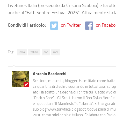
Livetunes Italia (presieduto da Cristina Scabbia) e ha o
anche al “Fatti Sentire Festival 2025”. Attualmente sta 
Condividi l'articolo:
on Twitter
on Facebo
Tag:
indie
italiani
pop
rock
Antonio Bacciocchi
Scrittore, musicista, blogger. Ha militato come batter
cinquantina di dischi e suonando in tutta Italia, E
etc. Ha scritto una decina di libri tra cui "Uscito viv
"Rock n Spor"t, Gil Scott-Heron Il Bob Dylan Nero" e "
e i quotidiani “Il Manifesto” e “Libertà”. E' tra i gi
suo blog www.tonyface.blogspot.it dove parla di music
2016 come miglior blog italiano. Collabora con Radi