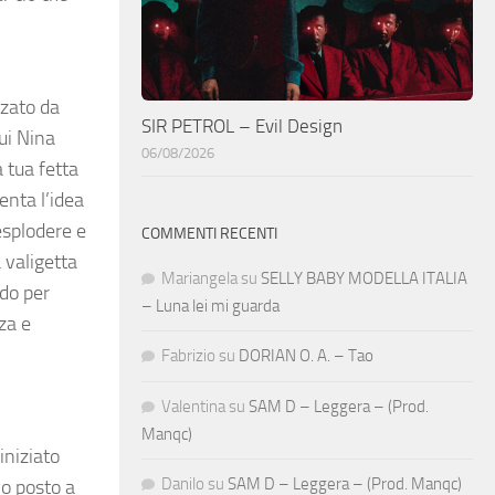
zzato da
SIR PETROL – Evil Design
cui Nina
06/08/2026
 tua fetta
enta l’idea
 esplodere e
COMMENTI RECENTI
 valigetta
Mariangela
su
SELLY BABY MODELLA ITALIA
odo per
– Luna lei mi guarda
za e
Fabrizio
su
DORIAN O. A. – Tao
Valentina
su
SAM D – Leggera – (Prod.
Manqc)
iniziato
Danilo
su
SAM D – Leggera – (Prod. Manqc)
mo posto a