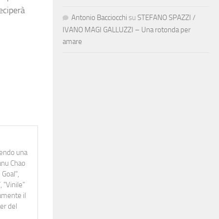
eciperà
Antonio Bacciocchi
su
STEFANO SPAZZI /
IVANO MAGI GALLUZZI – Una rotonda per
amare
idendo una
Manu Chao
 Goal",
 "Vinile"
namente il
er del