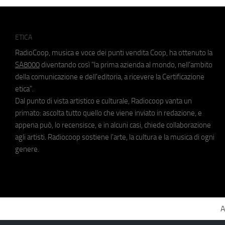
ETICA
RadioCoop, musica e voce dei punti vendita Coop, ha ottenuto la
SA8000
diventando così "la prima azienda al mondo, nell'ambito
della comunicazione e dell'editoria, a ricevere la Certificazione
etica".
Dal punto di vista artistico e culturale, Radiocoop vanta un
primato: ascolta tutto quello che viene inviato in redazione, e
appena può, lo recensisce, e in alcuni casi, chiede collaborazione
agli artisti. Radiocoop sostiene l'arte, la cultura e la musica di ogni
genere.
A