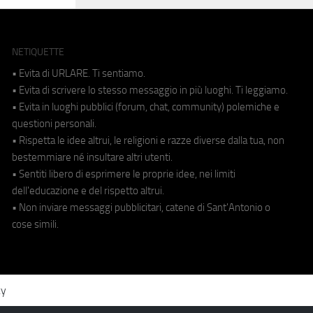
NETIQUETTE
• Evita di URLARE. Ti sentiamo.
• Evita di scrivere lo stesso messaggio in più luoghi. Ti leggiamo.
• Evita in luoghi pubblici (forum, chat, community) polemiche e
questioni personali.
• Rispetta le idee altrui, le religioni e razze diverse dalla tua, non
bestemmiare né insultare altri utenti.
• Sentiti libero di esprimere le proprie idee, nei limiti
dell'educazione e del rispetto altrui.
• Non inviare messaggi pubblicitari, catene di Sant'Antonio o
cose simili.
cy