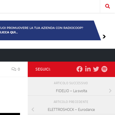
0
SEGUICI:
ARTICOLO SUCCESSIVO
FIDELIO – La svolta
ARTICOLO PRECEDENTE
ELETTROSHOCK – Eurodance