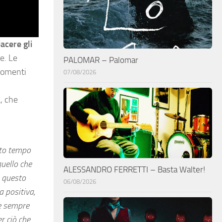
acere gli
e. Le
PALOMAR – Palomar
 momenti
07/08/2026
, che
nto tempo
quello che
ALESSANDRO FERRETTI – Basta Walter!
a questo
06/08/2026
a positiva,
te sempre
er ciò che