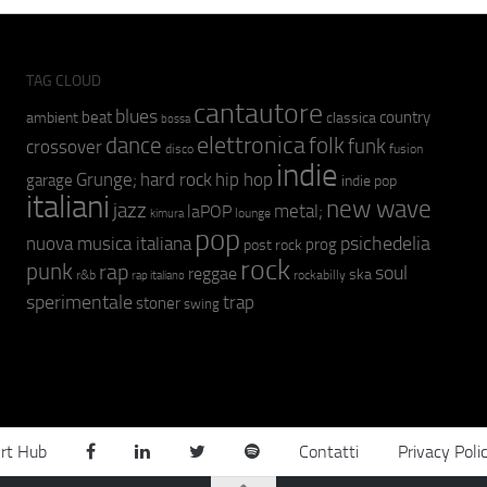
TAG CLOUD
cantautore
blues
beat
country
ambient
classica
bossa
elettronica
dance
folk
funk
crossover
fusion
disco
indie
hip hop
Grunge;
hard rock
garage
indie pop
italiani
new wave
jazz
metal;
laPOP
lounge
kimura
pop
psichedelia
nuova musica italiana
prog
post rock
rock
punk
rap
soul
reggae
ska
r&b
rockabilly
rap italiano
sperimentale
trap
stoner
swing
rt Hub
Contatti
Privacy Poli