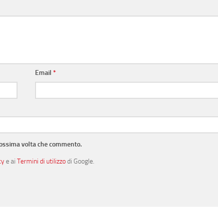
Email
*
prossima volta che commento.
cy
e ai
Termini di utilizzo
di Google.