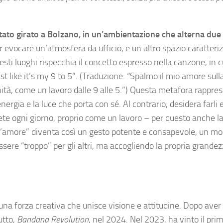
 stato girato a Bolzano, in un’ambientazione che alterna due
er evocare un’atmosfera da ufficio, e un altro spazio caratteri
questi luoghi rispecchia il concetto espresso nella canzone, in 
t like it’s my 9 to 5”. (Traduzione: “Spalmo il mio amore sulla
ità, come un lavoro dalle 9 alle 5.”) Questa metafora rappres
energia e la luce che porta con sé. Al contrario, desidera farli
pete ogni giorno, proprio come un lavoro – per questo anche la
e l’amore” diventa così un gesto potente e consapevole, un m
ssere “troppo” per gli altri, ma accogliendo la propria grandez
na forza creativa che unisce visione e attitudine. Dopo aver 
utto,
Bandana Revolution
, nel 2024. Nel 2023, ha vinto il pri