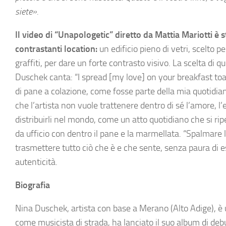
siete».
Il video di “Unapologetic” diretto da Mattia Mariotti è
contrastanti location:
un edificio pieno di vetri, scelto p
graffiti, per dare un forte contrasto visivo. La scelta di 
Duschek canta: “I spread [my love] on your breakfast toas
di pane a colazione, come fosse parte della mia quotidian
che l’artista non vuole trattenere dentro di sé l’amore, l’
distribuirli nel mondo, come un atto quotidiano che si ri
da ufficio con dentro il pane e la marmellata. “Spalmar
trasmettere tutto ciò che è e che sente, senza paura di e
autenticità.
Biografia
Nina Duschek, artista con base a Merano (Alto Adige), è u
come musicista di strada, ha lanciato il suo album di deb