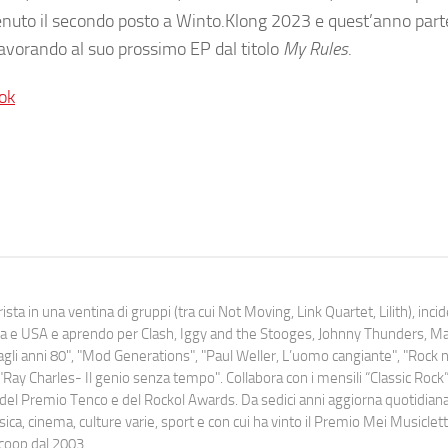
ttenuto il secondo posto a Winto.Klong 2023 e quest’anno part
lavorando al suo prossimo EP dal titolo
My Rules
.
ok
ista in una ventina di gruppi (tra cui Not Moving, Link Quartet, Lilith), inc
uropa e USA e aprendo per Clash, Iggy and the Stooges, Johnny Thunders, 
o dagli anni 80", "Mod Generations", "Paul Weller, L’uomo cangiante", "Rock n
Ray Charles- Il genio senza tempo". Collabora con i mensili “Classic Rock”,
urati del Premio Tenco e del Rockol Awards. Da sedici anni aggiorna quotidia
a, cinema, culture varie, sport e con cui ha vinto il Premio Mei Musiclett
ocoop dal 2003.