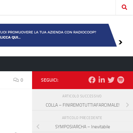
0
SEGUICI:
ARTICOLO SUCCESSIVO
COLLA – FINIREMOTUTTIAFARCIMALE!
ARTICOLO PRECEDENTE
SYMPOSIARCHA – Inevitabile