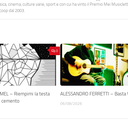
a, cinema, culture varie, sport e con cui ha vinto il Premio Mei Musiclett
ocoop dal 2003.
0
 MEL – Riempimi la testa
ALESSANDRO FERRETTI – Basta W
i cemento
06/08/2026