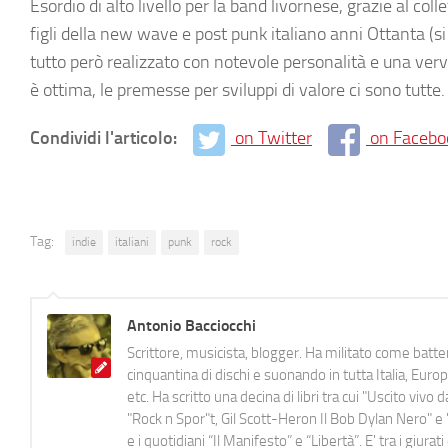
Esordio di alto livello per la band livornese, grazie al co
figli della new wave e post punk italiano anni Ottanta (si
tutto però realizzato con notevole personalità e una verve
è ottima, le premesse per sviluppi di valore ci sono tutte.
Condividi l'articolo:
on Twitter
on Facebo
Tag:
indie
italiani
punk
rock
Antonio Bacciocchi
Scrittore, musicista, blogger. Ha militato come batter
cinquantina di dischi e suonando in tutta Italia, E
etc. Ha scritto una decina di libri tra cui "Uscito viv
"Rock n Spor"t, Gil Scott-Heron Il Bob Dylan Nero" e "
e i quotidiani “Il Manifesto” e “Libertà”. E' tra i gi