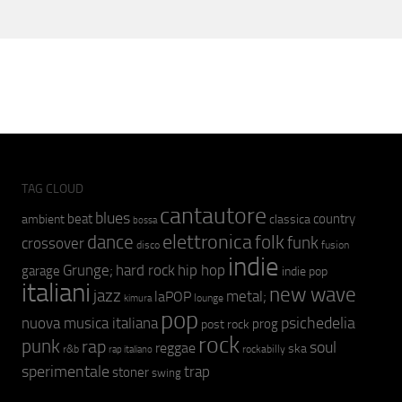
TAG CLOUD
cantautore
blues
beat
country
ambient
classica
bossa
elettronica
dance
folk
funk
crossover
fusion
disco
indie
hip hop
Grunge;
hard rock
garage
indie pop
italiani
new wave
jazz
metal;
laPOP
lounge
kimura
pop
psichedelia
nuova musica italiana
prog
post rock
rock
punk
rap
soul
reggae
ska
r&b
rockabilly
rap italiano
sperimentale
trap
stoner
swing