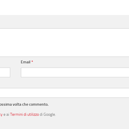
Email
*
prossima volta che commento.
cy
e ai
Termini di utilizzo
di Google.