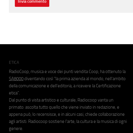
ETICA
RadioCoop, musica e voce dei punti vendita Coop, ha ottenuto la
SA8000
diventando così "la prima azienda al mondo, nell'ambito
della comunicazione e dell'editoria, a ricevere la Certificazione
etica".
Dal punto di vista artistico e culturale, Radiocoop vanta un
primato: ascolta tutto quello che viene inviato in redazione, e
appena può, lo recensisce, e in alcuni casi, chiede collaborazione
agli artisti. Radiocoop sostiene l'arte, la cultura e la musica di ogni
genere.