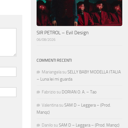
SIR PETROL – Evil Design
06/08/2026
COMMENTI RECENTI
Mariangela
su
SELLY BABY MODELLA ITALIA
– Luna lei mi guarda
Fabrizio
su
DORIAN O. A. – Tao
Valentina
su
SAM D – Leggera – (Prod.
Manqc)
Danilo
su
SAM D – Leggera – (Prod. Manqc)