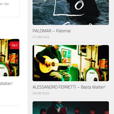
er del
PALOMAR – Palomar
07/08/2026
0
alter!
ALESSANDRO FERRETTI – Basta Walter!
06/08/2026