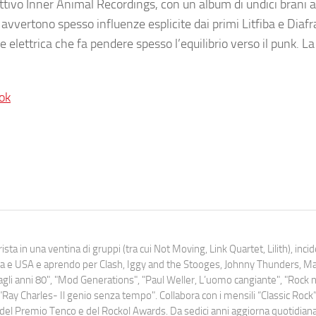
llettivo Inner Animal Recordings, con un album di undici brani a
 avvertono spesso influenze esplicite dai primi Litfiba e Diaf
 elettrica che fa pendere spesso l’equilibrio verso il punk. L
ok
ista in una ventina di gruppi (tra cui Not Moving, Link Quartet, Lilith), inc
uropa e USA e aprendo per Clash, Iggy and the Stooges, Johnny Thunders, 
o dagli anni 80", "Mod Generations", "Paul Weller, L’uomo cangiante", "Rock n
Ray Charles- Il genio senza tempo". Collabora con i mensili “Classic Rock”,
urati del Premio Tenco e del Rockol Awards. Da sedici anni aggiorna quotidia