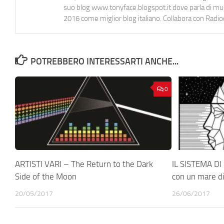
suo blog www.tonyface.blogspot.it dove parla di music
2016 come miglior blog italiano. Collabora con Radi
POTREBBERO INTERESSARTI ANCHE...
0
ARTISTI VARI – The Return to the Dark
IL SISTEMA DI
Side of the Moon
con un mare d
20/05/2017
26/06/2017