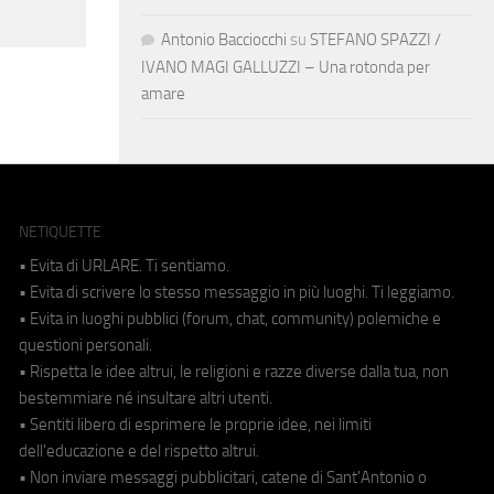
Antonio Bacciocchi
su
STEFANO SPAZZI /
IVANO MAGI GALLUZZI – Una rotonda per
amare
NETIQUETTE
• Evita di URLARE. Ti sentiamo.
• Evita di scrivere lo stesso messaggio in più luoghi. Ti leggiamo.
• Evita in luoghi pubblici (forum, chat, community) polemiche e
questioni personali.
• Rispetta le idee altrui, le religioni e razze diverse dalla tua, non
bestemmiare né insultare altri utenti.
• Sentiti libero di esprimere le proprie idee, nei limiti
dell'educazione e del rispetto altrui.
• Non inviare messaggi pubblicitari, catene di Sant'Antonio o