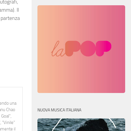
utografi,
ramma). Il
a partenza
idendo una
Manu Chao
NUOVA MUSICA ITALIANA
 Goal",
 "Vinile"
namente il