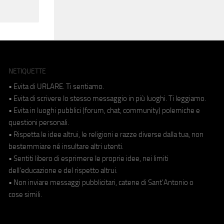
NETIQUETTE
• Evita di URLARE. Ti sentiamo.
• Evita di scrivere lo stesso messaggio in più luoghi. Ti leggiamo.
• Evita in luoghi pubblici (forum, chat, community) polemiche e
questioni personali.
• Rispetta le idee altrui, le religioni e razze diverse dalla tua, non
bestemmiare né insultare altri utenti.
• Sentiti libero di esprimere le proprie idee, nei limiti
dell'educazione e del rispetto altrui.
• Non inviare messaggi pubblicitari, catene di Sant'Antonio o
cose simili.