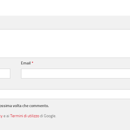
Email
*
prossima volta che commento.
cy
e ai
Termini di utilizzo
di Google.