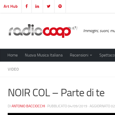
Art Hub
Salta al contenuto
Immagini, suoni, mus
Home
Nuova Musica Italiana
Recensioni
Spettacol
VIDEO
NOIR COL – Parte di te
DI
ANTONIO BACCIOCCHI
· PUBBLICATO
04/09/2019
· AGGIORNATO
02