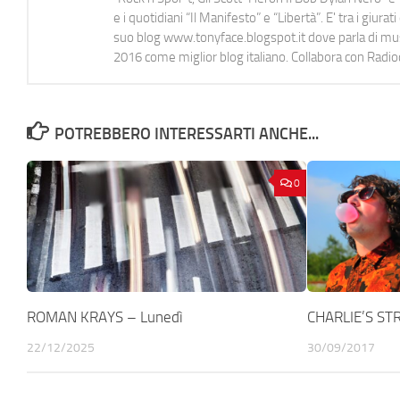
e i quotidiani “Il Manifesto” e “Libertà”. E' tra i gi
suo blog www.tonyface.blogspot.it dove parla di music
2016 come miglior blog italiano. Collabora con Radi
POTREBBERO INTERESSARTI ANCHE...
0
ROMAN KRAYS – Lunedì
CHARLIE’S STR
22/12/2025
30/09/2017