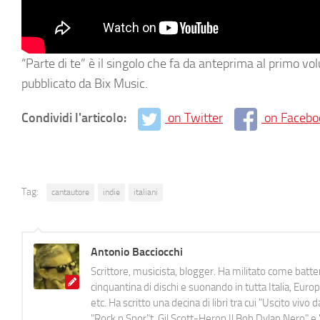
“Parte di te” è il singolo che fa da anteprima al primo v
pubblicato da Bix Music.
Condividi l'articolo:
on Twitter
on Facebo
Tag:
cantautore
indie
italiani
Antonio Bacciocchi
Scrittore, musicista, blogger. Ha militato come batter
cinquantina di dischi e suonando in tutta Italia, E
etc. Ha scritto una decina di libri tra cui "Uscito viv
"Rock n Spor"t, Gil Scott-Heron Il Bob Dylan Nero" e "