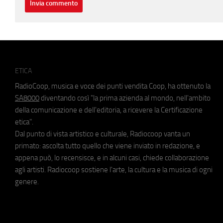
ETICA
RadioCoop, musica e voce dei punti vendita Coop, ha ottenuto la
SA8000
diventando così "la prima azienda al mondo, nell'ambito
della comunicazione e dell'editoria, a ricevere la Certificazione
etica".
Dal punto di vista artistico e culturale, Radiocoop vanta un
primato: ascolta tutto quello che viene inviato in redazione, e
appena può, lo recensisce, e in alcuni casi, chiede collaborazione
agli artisti. Radiocoop sostiene l'arte, la cultura e la musica di ogni
genere.