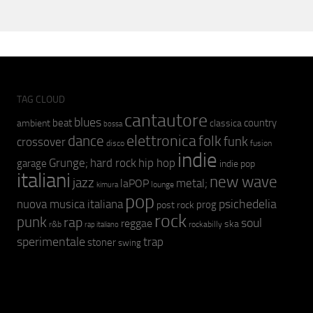
TAG CLOUD
cantautore
blues
beat
country
ambient
classica
bossa
elettronica
dance
folk
funk
crossover
fusion
disco
indie
hip hop
Grunge;
hard rock
garage
indie pop
italiani
new wave
jazz
metal;
laPOP
lounge
kimura
pop
psichedelia
nuova musica italiana
prog
post rock
rock
punk
rap
soul
reggae
ska
r&b
rockabilly
rap italiano
sperimentale
trap
stoner
swing