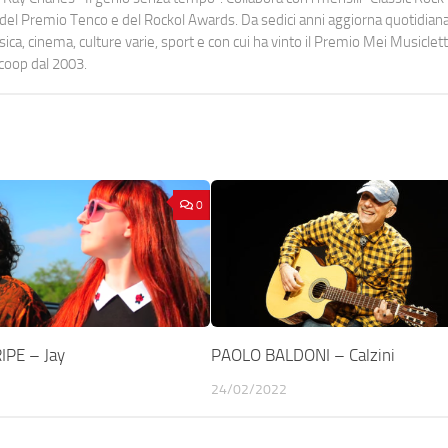
urati del Premio Tenco e del Rockol Awards. Da sedici anni aggiorna quotidia
a, cinema, culture varie, sport e con cui ha vinto il Premio Mei Musiclett
ocoop dal 2003.
0
IPE – Jay
PAOLO BALDONI – Calzini
24/02/2022