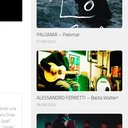
,
PALOMAR – Palomar
07/08/2026
ALESSANDRO FERRETTI – Basta Walter!
06/08/2026
idendo una
Manu Chao
 Goal",
 "Vinile"