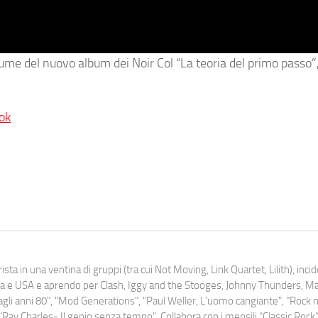
olume del nuovo album dei Noir Col “La teoria del primo passo”
ok
ista in una ventina di gruppi (tra cui Not Moving, Link Quartet, Lilith), inc
uropa e USA e aprendo per Clash, Iggy and the Stooges, Johnny Thunders, 
o dagli anni 80", "Mod Generations", "Paul Weller, L’uomo cangiante", "Rock n
Ray Charles- Il genio senza tempo". Collabora con i mensili “Classic Rock”,