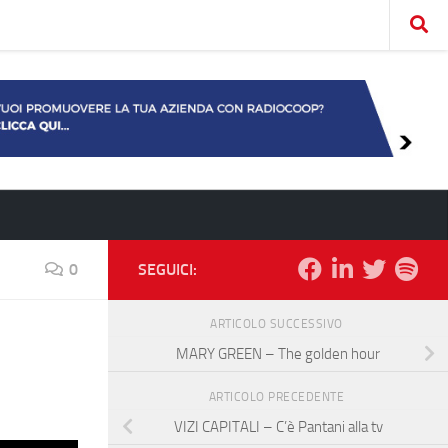
0
SEGUICI:
ARTICOLO SUCCESSIVO
MARY GREEN – The golden hour
ARTICOLO PRECEDENTE
VIZI CAPITALI – C’è Pantani alla tv