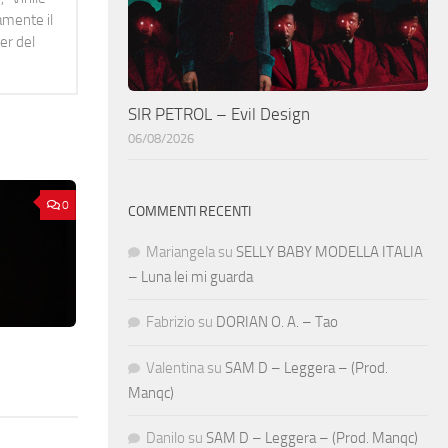
namente il
er del
SIR PETROL – Evil Design
06/08/2026
0
COMMENTI RECENTI
Mariangela
su
SELLY BABY MODELLA ITALIA
– Luna lei mi guarda
Fabrizio
su
DORIAN O. A. – Tao
Valentina
su
SAM D – Leggera – (Prod.
Manqc)
Danilo
su
SAM D – Leggera – (Prod. Manqc)