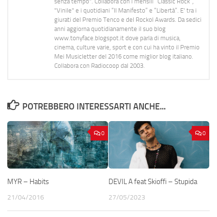
senza tempo". Collabora con i mensili “Classic Rock”,
"Vinile" e i quotidiani “Il Manifesto” e “Libertà”. E' tra i
giurati del Premio Tenco e del Rockol Awards. Da sedici
anni aggiorna quotidianamente il suo blog
www.tonyface.blogspot.it dove parla di musica,
cinema, culture varie, sport e con cui ha vinto il Premio
Mei Musicletter del 2016 come miglior blog italiano.
Collabora con Radiocoop dal 2003.
POTREBBERO INTERESSARTI ANCHE...
0
0
MYR – Habits
DEVIL A feat Skioffi – Stupida
21/04/2016
27/05/2023