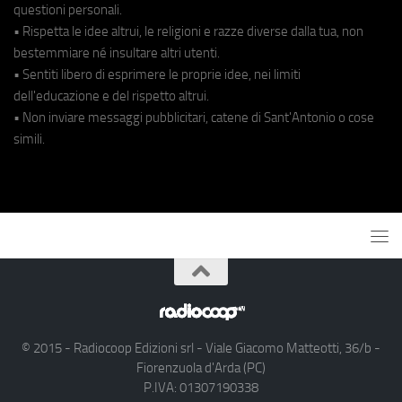
questioni personali.
• Rispetta le idee altrui, le religioni e razze diverse dalla tua, non
bestemmiare né insultare altri utenti.
• Sentiti libero di esprimere le proprie idee, nei limiti
dell'educazione e del rispetto altrui.
• Non inviare messaggi pubblicitari, catene di Sant'Antonio o cose
simili.
© 2015 - Radiocoop Edizioni srl - Viale Giacomo Matteotti, 36/b -
Fiorenzuola d'Arda (PC)
P.IVA: 01307190338