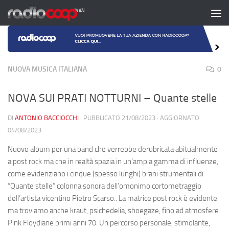
Salta al contenuto
NUOVA MUSICA ITALIANA
0
NOVA SUI PRATI NOTTURNI – Quante stelle
DI
ANTONIO BACCIOCCHI
· PUBBLICATO
21/08/2023
· AGGIORNATO
04/08/2023
Nuovo album per una band che verrebbe derubricata abitualmente
a post rock ma che in realtà spazia in un’ampia gamma di influenze,
come evidenziano i cinque (spesso lunghi) brani strumentali di
“Quante stelle” colonna sonora dell’omonimo cortometraggio
dell’artista vicentino Pietro Scarso.. La matrice post rock è evidente
ma troviamo anche kraut, psichedelia, shoegaze, fino ad atmosfere
Pink Floydiane primi anni 70. Un percorso personale, stimolante,