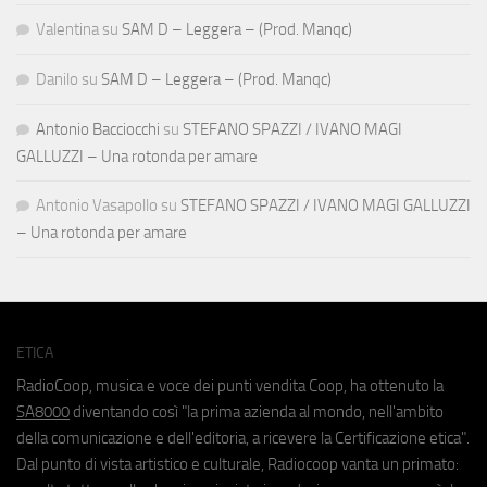
Valentina
su
SAM D – Leggera – (Prod. Manqc)
Danilo
su
SAM D – Leggera – (Prod. Manqc)
Antonio Bacciocchi
su
STEFANO SPAZZI / IVANO MAGI
GALLUZZI – Una rotonda per amare
Antonio Vasapollo
su
STEFANO SPAZZI / IVANO MAGI GALLUZZI
– Una rotonda per amare
ETICA
RadioCoop, musica e voce dei punti vendita Coop, ha ottenuto la
SA8000
diventando così "la prima azienda al mondo, nell'ambito
della comunicazione e dell'editoria, a ricevere la Certificazione etica".
Dal punto di vista artistico e culturale, Radiocoop vanta un primato: