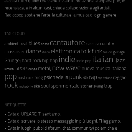
ascolta tutto quello che viene inviato in redazione, e appena può, lo
recensisce, e in alcuni casi, chiede collaborazione agli artisti.
Radiocoop sostiene l'arte, la cultura e la musica di ogni genere.
TAG CLOUD
cantautore
blues
beat
country
ambient
classica
bossa
elettronica
dance
folk
funk
crossover
garage
fusion
disco
indie
italiani
jazz
hip hop
Grunge;
hard rock
indie pop
new wave
metal;
nuova musica italiana
laPOP
lounge
kimura
pop
punk
rap
psichedelia
reggae
prog
post rock
r&b
rap italiano
rock
soul
sperimentale
trap
stoner
ska
swing
rockabilly
NETIQUETTE
• Evita di URLARE. Ti sentiamo.
• Evita di scrivere lo stesso messaggio in più luoghi. Ti leggiamo.
• Evita in luoghi pubblici (forum, chat, community) polemiche e