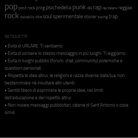
pop
punk
rap
psichedelia
reggae
prog
post rock
r&b
rap italiano
rock
soul
sperimentale
trap
stoner
ska
swing
rockabilly
NETIQUETTE
• Evita di URLARE. Ti sentiamo.
• Evita di scrivere lo stesso messaggio in più luoghi. Ti leggiamo.
• Evita in luoghi pubblici (forum, chat, community) polemiche e
questioni personali.
• Rispetta le idee altrui, le religioni e razze diverse dalla tua, non
bestemmiare né insultare altri utenti.
• Sentiti libero di esprimere le proprie idee, nei limiti
dell'educazione e del rispetto altrui.
• Non inviare messaggi pubblicitari, catene di Sant'Antonio o cose
simili.