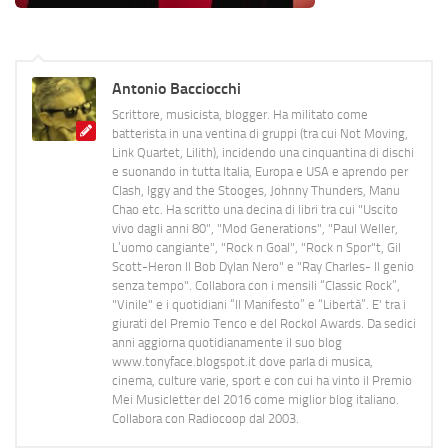
Antonio Bacciocchi
Scrittore, musicista, blogger. Ha militato come
batterista in una ventina di gruppi (tra cui Not Moving,
Link Quartet, Lilith), incidendo una cinquantina di dischi
e suonando in tutta Italia, Europa e USA e aprendo per
Clash, Iggy and the Stooges, Johnny Thunders, Manu
Chao etc. Ha scritto una decina di libri tra cui "Uscito
vivo dagli anni 80", "Mod Generations", "Paul Weller,
L’uomo cangiante", "Rock n Goal", "Rock n Spor"t, Gil
Scott-Heron Il Bob Dylan Nero" e "Ray Charles- Il genio
senza tempo". Collabora con i mensili “Classic Rock”,
"Vinile" e i quotidiani “Il Manifesto” e “Libertà”. E' tra i
giurati del Premio Tenco e del Rockol Awards. Da sedici
anni aggiorna quotidianamente il suo blog
www.tonyface.blogspot.it dove parla di musica,
cinema, culture varie, sport e con cui ha vinto il Premio
Mei Musicletter del 2016 come miglior blog italiano.
Collabora con Radiocoop dal 2003.