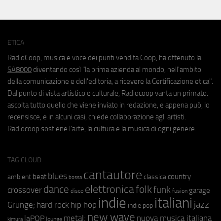
ETICA
RadioCoop, musica e voce dei punti vendita Coop, ha ottenuto la
SA8000
diventando così "la prima azienda al mondo, nell'ambito
della comunicazione e dell'editoria, a ricevere la Certificazione etica".
Dal punto di vista artistico e culturale, Radiocoop vanta un primato:
ascolta tutto quello che viene inviato in redazione, e appena può, lo
recensisce, e in alcuni casi, chiede collaborazione agli artisti.
Radiocoop sostiene l'arte, la cultura e la musica di ogni genere.
TAG CLOUD
cantautore
blues
beat
country
ambient
classica
bossa
elettronica
dance
folk
funk
crossover
garage
fusion
disco
indie
italiani
jazz
hip hop
Grunge;
hard rock
indie pop
new wave
metal;
nuova musica italiana
laPOP
lounge
kimura