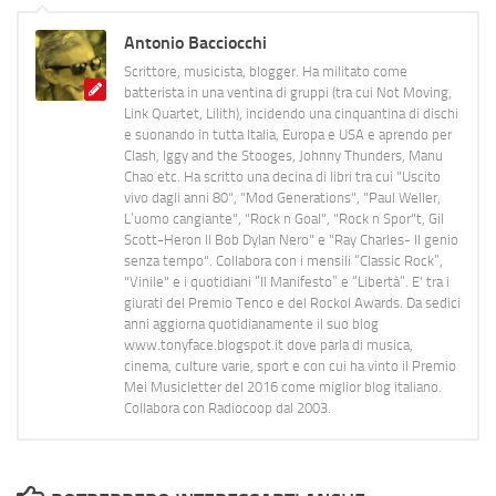
Antonio Bacciocchi
Scrittore, musicista, blogger. Ha militato come
batterista in una ventina di gruppi (tra cui Not Moving,
Link Quartet, Lilith), incidendo una cinquantina di dischi
e suonando in tutta Italia, Europa e USA e aprendo per
Clash, Iggy and the Stooges, Johnny Thunders, Manu
Chao etc. Ha scritto una decina di libri tra cui "Uscito
vivo dagli anni 80", "Mod Generations", "Paul Weller,
L’uomo cangiante", "Rock n Goal", "Rock n Spor"t, Gil
Scott-Heron Il Bob Dylan Nero" e "Ray Charles- Il genio
senza tempo". Collabora con i mensili “Classic Rock”,
"Vinile" e i quotidiani “Il Manifesto” e “Libertà”. E' tra i
giurati del Premio Tenco e del Rockol Awards. Da sedici
anni aggiorna quotidianamente il suo blog
www.tonyface.blogspot.it dove parla di musica,
cinema, culture varie, sport e con cui ha vinto il Premio
Mei Musicletter del 2016 come miglior blog italiano.
Collabora con Radiocoop dal 2003.