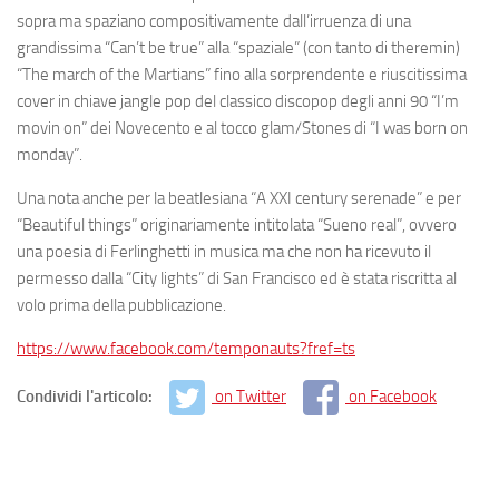
sopra ma spaziano compositivamente dall’irruenza di una
grandissima “Can’t be true” alla “spaziale” (con tanto di theremin)
“The march of the Martians” fino alla sorprendente e riuscitissima
cover in chiave jangle pop del classico discopop degli anni 90 “I’m
movin on” dei Novecento e al tocco glam/Stones di “I was born on
monday”.
Una nota anche per la beatlesiana “A XXI century serenade” e per
“Beautiful things” originariamente intitolata “Sueno real”, ovvero
una poesia di Ferlinghetti in musica ma che non ha ricevuto il
permesso dalla “City lights” di San Francisco ed è stata riscritta al
volo prima della pubblicazione.
https://www.facebook.com/temponauts?fref=ts
Condividi l'articolo:
on Twitter
on Facebook