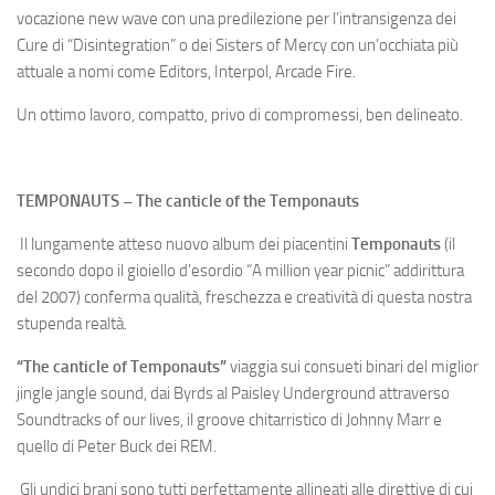
vocazione new wave con una predilezione per l’intransigenza dei
Cure di “Disintegration” o dei Sisters of Mercy con un’occhiata più
attuale a nomi come Editors, Interpol, Arcade Fire.
Un ottimo lavoro, compatto, privo di compromessi, ben delineato.
TEMPONAUTS – The canticle of the Temponauts
Il lungamente atteso nuovo album dei piacentini
Temponauts
(il
secondo dopo il gioiello d’esordio “A million year picnic” addirittura
del 2007) conferma qualità, freschezza e creatività di questa nostra
stupenda realtà.
“The canticle of Temponauts”
viaggia sui consueti binari del miglior
jingle jangle sound, dai Byrds al Paisley Underground attraverso
Soundtracks of our lives, il groove chitarristico di Johnny Marr e
quello di Peter Buck dei REM.
Gli undici brani sono tutti perfettamente allineati alle direttive di cui