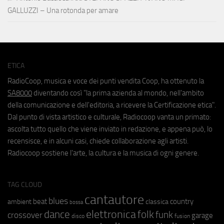
GALLUZZI – Una rotonda per amare
ETICA
RadioCoop, musica e voce dei punti vendita Coop, ha ottenuto la
SA8000
diventando così "la prima azienda al mondo, nell'ambito
della comunicazione e dell'editoria, a ricevere la Certificazione etica".
Dal punto di vista artistico e culturale, Radiocoop vanta un primato:
ascolta tutto quello che viene inviato in redazione, e appena può, lo
recensisce, e in alcuni casi, chiede collaborazione agli artisti.
Radiocoop sostiene l'arte, la cultura e la musica di ogni genere.
TAG CLOUD
cantautore
blues
beat
country
ambient
classica
bossa
elettronica
dance
folk
funk
crossover
garage
fusion
disco