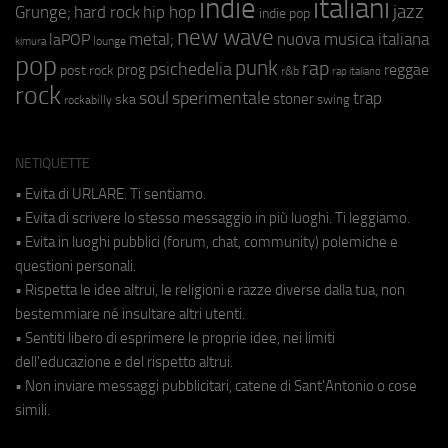
indie
italiani
jazz
hip hop
Grunge;
hard rock
indie pop
new wave
metal;
nuova musica italiana
laPOP
lounge
kimura
pop
punk
rap
psichedelia
reggae
prog
post rock
r&b
rap italiano
rock
soul
sperimentale
trap
stoner
ska
swing
rockabilly
NETIQUETTE
• Evita di URLARE. Ti sentiamo.
• Evita di scrivere lo stesso messaggio in più luoghi. Ti leggiamo.
• Evita in luoghi pubblici (forum, chat, community) polemiche e
questioni personali.
• Rispetta le idee altrui, le religioni e razze diverse dalla tua, non
bestemmiare né insultare altri utenti.
• Sentiti libero di esprimere le proprie idee, nei limiti
dell'educazione e del rispetto altrui.
• Non inviare messaggi pubblicitari, catene di Sant'Antonio o cose
simili.