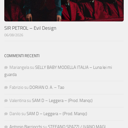
SIR PETROL – Evil Design
06/08/2026
COMMENTI RECENTI
Mariangela
su
SELLY BABY MODELLA ITALIA – Luna lei mi
guarda
Fabrizio
su
DORIAN O. A. – Tao
Valentina
su
SAM D – Leggera – (Prod. Manqc)
Danilo
su
SAM D – Leggera – (Prod. Manqc)
Antonio Bacciocchi
su
STEFANO SPAZZI / IVANO MAGI