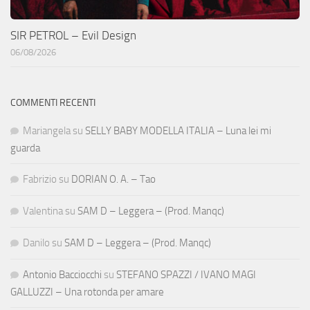
SIR PETROL – Evil Design
06/08/2026
COMMENTI RECENTI
Mariangela
su
SELLY BABY MODELLA ITALIA – Luna lei mi
guarda
Fabrizio
su
DORIAN O. A. – Tao
Valentina
su
SAM D – Leggera – (Prod. Manqc)
Danilo
su
SAM D – Leggera – (Prod. Manqc)
Antonio Bacciocchi
su
STEFANO SPAZZI / IVANO MAGI
GALLUZZI – Una rotonda per amare