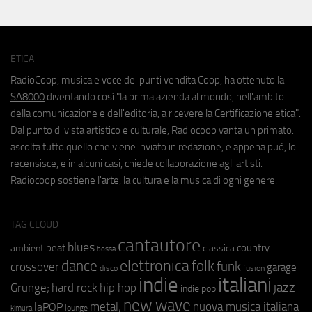
ETICA
RadioCoop, musica e voce dei punti vendita Coop, ha ottenuto la
SA8000
diventando così "la prima azienda al mondo, nell'ambito
della comunicazione e dell'editoria, a ricevere la Certificazione etica".
Dal punto di vista artistico e culturale, Radiocoop vanta un primato:
ascolta tutto quello che viene inviato in redazione, e appena può, lo
recensisce, e in alcuni casi, chiede collaborazione agli artisti.
Radiocoop sostiene l'arte, la cultura e la musica di ogni genere.
TAG CLOUD
cantautore
blues
beat
country
ambient
classica
bossa
elettronica
dance
folk
funk
crossover
garage
fusion
disco
indie
italiani
jazz
hip hop
Grunge;
hard rock
indie pop
new wave
metal;
nuova musica italiana
laPOP
lounge
kimura