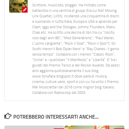
Scrittore, musicista, blogger. Ha militato come
batterista in una ventina di gruppi (tra cui Not Moving,
Link Quartet, Lilith), incidendo una cinquantina di dischi
e suonando in tutta Italia, Europa e USA e aprendo per
Clash, Iggy and the Stooges, Johnny Thunders, Manu
Chao etc. Ha scritto una decina di libri tra cui "Uscito
vivo dagli anni 80", "Mod Generations", "Paul Weller,
L’uomo cangiante", "Rock n Goal", "Rock n Spor"t, Gil
Scott-Heron Il Bob Dylan Nero" e "Ray Charles- Il genio
senza tempo". Collabora con i mensili “Classic Rock”,
"Vinile" e i quotidiani “Il Manifesto” e “Libertà”. E' tra i
giurati del Premio Tenco e del Rockol Awards. Da sedici
anni aggiorna quotidianamente il suo blog
www.tonyface.blogspot.it dove parla di musica,
cinema, culture varie, sport e con cui ha vinto il Premio
Mei Musicletter del 2016 come miglior blog italiano.
Collabora con Radiocoop dal 2003.
POTREBBERO INTERESSARTI ANCHE...