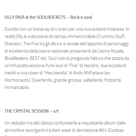
OLLY RIVA & the SOULROCKETS – Rock n soul
Esordio con un breve ep di 4 brani per una nuova band milanese.
In
realtà Olly è sulla scena da tempo immemorabile (Crummy Stuff,
Shandon, The Fire tra gli altri) e si avvale dell’apporto di personaggi
di eccellenza della scena nazionale provenienti da Casino Royale,
BlueBeaters, BEST etc. Soul rock di pregevole fattura che spazia da
un’infuocata versione funk soul di “Fire” di Hendrix, due eccellenti
inediti e una cover di “Hey barista” di Andy McFarlane (ex
Hormonauts). Divertente, grande groove, saltellante, frizzante.
Immancabile.
THE CRYSTAL SESSION – s/t
Un delicato ma allo stesso conturbante e inquietante album dalle
atmosfere avvolgenti tra dark wave di derivazione 80’s (Cocteau