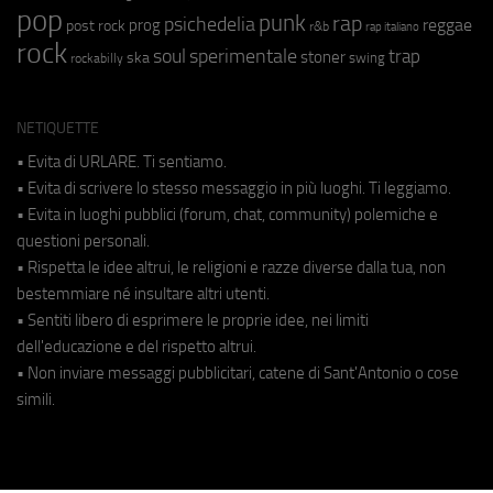
pop
punk
rap
psichedelia
reggae
prog
post rock
r&b
rap italiano
rock
soul
sperimentale
trap
stoner
ska
swing
rockabilly
NETIQUETTE
• Evita di URLARE. Ti sentiamo.
• Evita di scrivere lo stesso messaggio in più luoghi. Ti leggiamo.
• Evita in luoghi pubblici (forum, chat, community) polemiche e
questioni personali.
• Rispetta le idee altrui, le religioni e razze diverse dalla tua, non
bestemmiare né insultare altri utenti.
• Sentiti libero di esprimere le proprie idee, nei limiti
dell'educazione e del rispetto altrui.
• Non inviare messaggi pubblicitari, catene di Sant'Antonio o cose
simili.