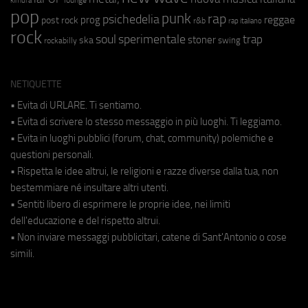
kimura
pop
punk
rap
psichedelia
reggae
prog
post rock
r&b
rap italiano
rock
soul
sperimentale
trap
stoner
ska
swing
rockabilly
NETIQUETTE
• Evita di URLARE. Ti sentiamo.
• Evita di scrivere lo stesso messaggio in più luoghi. Ti leggiamo.
• Evita in luoghi pubblici (forum, chat, community) polemiche e
questioni personali.
• Rispetta le idee altrui, le religioni e razze diverse dalla tua, non
bestemmiare né insultare altri utenti.
• Sentiti libero di esprimere le proprie idee, nei limiti
dell'educazione e del rispetto altrui.
• Non inviare messaggi pubblicitari, catene di Sant'Antonio o cose
simili.