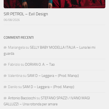
SIR PETROL – Evil Design
06/08/2026
COMMENTI RECENTI
Mariangela
su
SELLY BABY MODELLA ITALIA – Luna lei mi
guarda
Fabrizio
su
DORIAN O. A. – Tao
Valentina
su
SAM D – Leggera – (Prod. Manqc)
Danilo
su
SAM D – Leggera – (Prod. Manqc)
Antonio Bacciocchi
su
STEFANO SPAZZI / IVANO MAGI
GALLUZZI – Una rotonda per amare