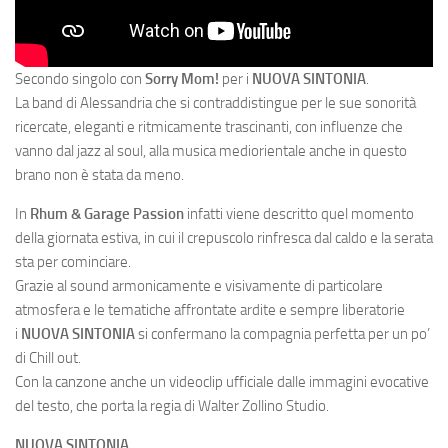
Secondo singolo con
Sorry Mom!
per i
NUOVA SINTONIA
.
La band di Alessandria che si contraddistingue per le sue sonorità
ricercate, eleganti e ritmicamente trascinanti, con influenze che
vanno dal jazz al soul, alla musica mediorientale anche in questo
brano non è stata da meno.
In
Rhum & Garage Passion
infatti viene descritto quel momento
della giornata estiva, in cui il crepuscolo rinfresca dal caldo e la serata
sta per cominciare.
Grazie al sound armonicamente e visivamente di particolare
atmosfera e le tematiche affrontate ardite e sempre liberatorie
i
NUOVA SINTONIA
si confermano la compagnia perfetta per un po’
di Chill out.
Con la canzone anche un videoclip ufficiale dalle immagini evocative
del testo, che porta la regia di Walter Zollino Studio.
NUOVA SINTONIA