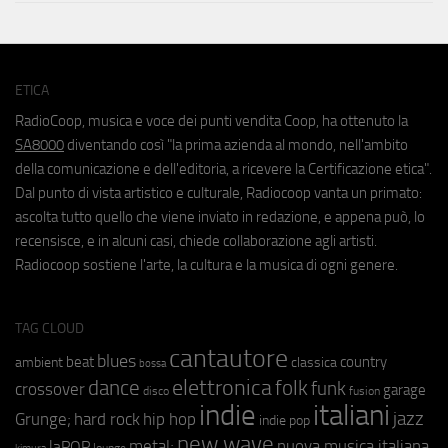
ETICA
RadioCoop, musica e voce dei punti vendita Coop, ha ottenuto la
SA8000
diventando così "la prima azienda al mondo, nell'ambito
della comunicazione e dell'editoria, a ricevere la Certificazione etica".
Dal punto di vista artistico e culturale, Radiocoop vanta un primato:
ascolta tutto quello che viene inviato in redazione, e appena può, lo
recensisce, e in alcuni casi, chiede collaborazione agli artisti.
Radiocoop sostiene l'arte, la cultura e la musica di ogni genere.
TAG CLOUD
cantautore
blues
beat
country
ambient
classica
bossa
elettronica
dance
folk
funk
crossover
garage
fusion
disco
indie
italiani
jazz
hip hop
Grunge;
hard rock
indie pop
new wave
metal;
nuova musica italiana
laPOP
lounge