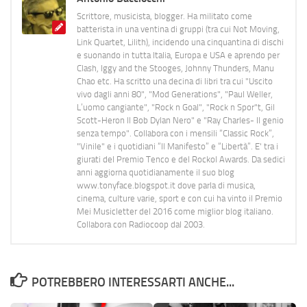
Scrittore, musicista, blogger. Ha militato come
batterista in una ventina di gruppi (tra cui Not Moving,
Link Quartet, Lilith), incidendo una cinquantina di dischi
e suonando in tutta Italia, Europa e USA e aprendo per
Clash, Iggy and the Stooges, Johnny Thunders, Manu
Chao etc. Ha scritto una decina di libri tra cui "Uscito
vivo dagli anni 80", "Mod Generations", "Paul Weller,
L’uomo cangiante", "Rock n Goal", "Rock n Spor"t, Gil
Scott-Heron Il Bob Dylan Nero" e "Ray Charles- Il genio
senza tempo". Collabora con i mensili “Classic Rock”,
"Vinile" e i quotidiani “Il Manifesto” e “Libertà”. E' tra i
giurati del Premio Tenco e del Rockol Awards. Da sedici
anni aggiorna quotidianamente il suo blog
www.tonyface.blogspot.it dove parla di musica,
cinema, culture varie, sport e con cui ha vinto il Premio
Mei Musicletter del 2016 come miglior blog italiano.
Collabora con Radiocoop dal 2003.
POTREBBERO INTERESSARTI ANCHE...