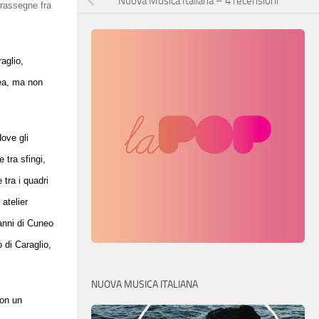
Nuova Musica Italiana – 4 recensioni
 rassegne fra
aglio,
nea, ma non
dove gli
 tra sfingi,
tra i quadri
 atelier
vanni di Cuneo
 di Caraglio,
NUOVA MUSICA ITALIANA
con un