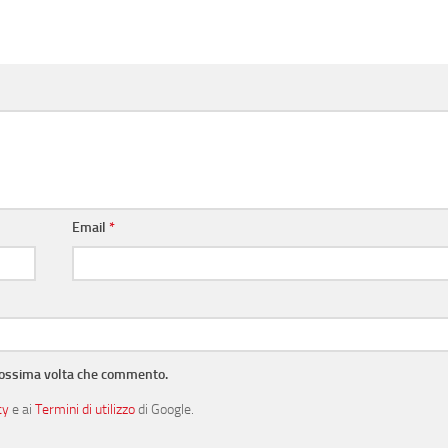
Email
*
prossima volta che commento.
cy
e ai
Termini di utilizzo
di Google.