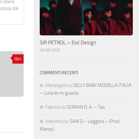
e Libera
diocoop dal
SIR PETROL – Evil Design
06/08/2026
0
COMMENTI RECENTI
Mariangela
su
SELLY BABY MODELLA ITALIA
– Luna lei mi guarda
Fabrizio
su
DORIAN O. A. – Tao
Valentina
su
SAM D – Leggera – (Prod.
Manqc)