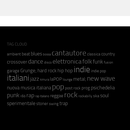
TAG CLOUD
cantautore
blues
beat
country
ambient
classica
bossa
elettronica
dance
folk
funk
crossover
fusion
disco
indie
hip hop
Grunge;
hard rock
garage
indie pop
italiani
new wave
jazz
metal;
laPOP
lounge
kimura
pop
psichedelia
nuova musica italiana
prog
post rock
rock
punk
rap
soul
reggae
ska
r&b
rockabilly
rap italiano
sperimentale
trap
stoner
swing