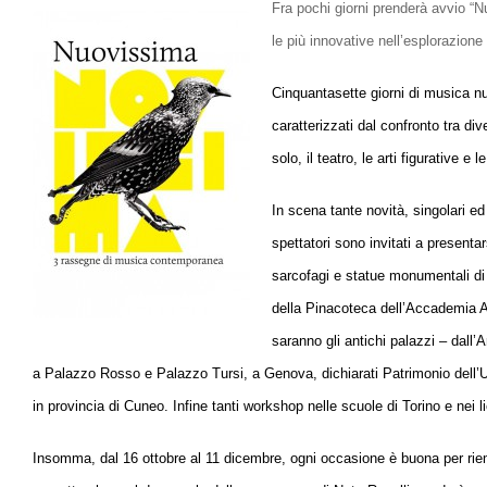
Fra pochi giorni prenderà avvio “
le più innovative nell’esplorazion
Cinquantasette giorni di musica nu
caratterizzati dal confronto tra d
solo, il teatro, le arti figurative e
In scena tante novità, singolari e
spettatori sono invitati a presenta
sarcofagi e statue monumentali di 
della Pinacoteca dell’Accademia Albe
saranno gli antichi palazzi – dall’
a Palazzo Rosso e Palazzo Tursi, a Genova, dichiarati Patrimonio dell’Um
in provincia di Cuneo. Infine tanti workshop nelle scuole di Torino e nei l
Insomma, dal 16 ottobre al 11 dicembre, ogni occasione è buona per riemp