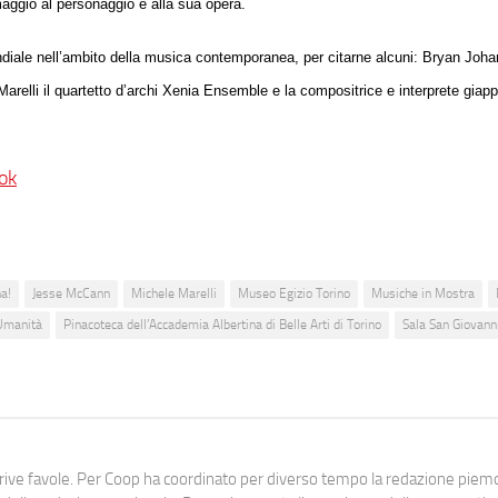
aggio al personaggio e alla sua opera.
ondiale nell’ambito della musica contemporanea, per citarne alcuni: Bryan Joh
 Marelli il quartetto d’archi Xenia Ensemble e la compositrice e interprete gi
ok
na!
Jesse McCann
Michele Marelli
Museo Egizio Torino
Musiche in Mostra
'Umanità
Pinacoteca dell’Accademia Albertina di Belle Arti di Torino
Sala San Giovann
scrive favole. Per Coop ha coordinato per diverso tempo la redazione pie