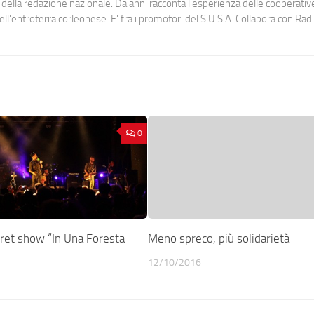
lla redazione nazionale. Da anni racconta l'esperienza delle cooperativ
dell'entroterra corleonese. E' fra i promotori del S.U.S.A. Collabora con Ra
0
cret show “In Una Foresta
Meno spreco, più solidarietà
12/10/2016