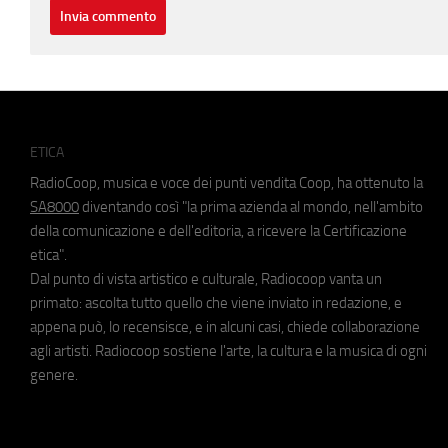
ETICA
RadioCoop, musica e voce dei punti vendita Coop, ha ottenuto la
SA8000
diventando così "la prima azienda al mondo, nell'ambito
della comunicazione e dell'editoria, a ricevere la Certificazione
etica".
Dal punto di vista artistico e culturale, Radiocoop vanta un
primato: ascolta tutto quello che viene inviato in redazione, e
appena può, lo recensisce, e in alcuni casi, chiede collaborazione
agli artisti. Radiocoop sostiene l'arte, la cultura e la musica di ogni
genere.