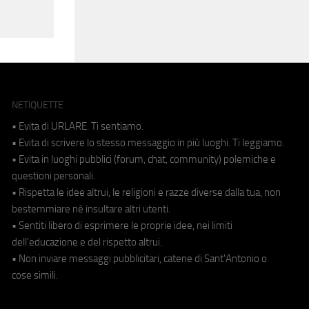
NETIQUETTE
• Evita di URLARE. Ti sentiamo.
• Evita di scrivere lo stesso messaggio in più luoghi. Ti leggiamo.
• Evita in luoghi pubblici (forum, chat, community) polemiche e
questioni personali.
• Rispetta le idee altrui, le religioni e razze diverse dalla tua, non
bestemmiare né insultare altri utenti.
• Sentiti libero di esprimere le proprie idee, nei limiti
dell'educazione e del rispetto altrui.
• Non inviare messaggi pubblicitari, catene di Sant'Antonio o
cose simili.