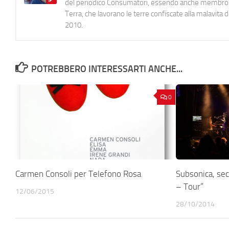
del periodico Consumatori, essendo anche membro de
Terra, che lavorano le terre confiscate alla malavita 
2010.
POTREBBERO INTERESSARTI ANCHE...
0
Carmen Consoli per Telefono Rosa
Subsonica, se
– Tour”
12/06/2015
28/10/2014