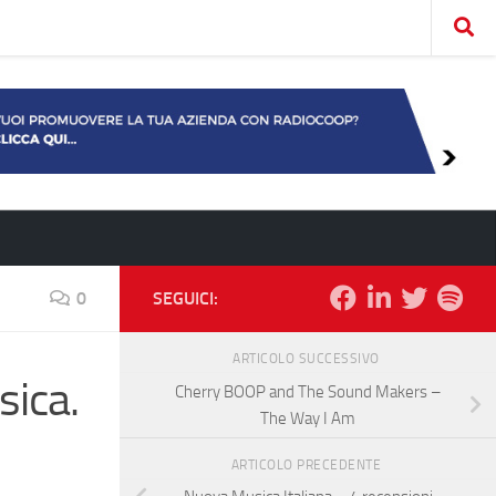
0
SEGUICI:
ARTICOLO SUCCESSIVO
sica.
Cherry BOOP and The Sound Makers –
The Way I Am
ARTICOLO PRECEDENTE