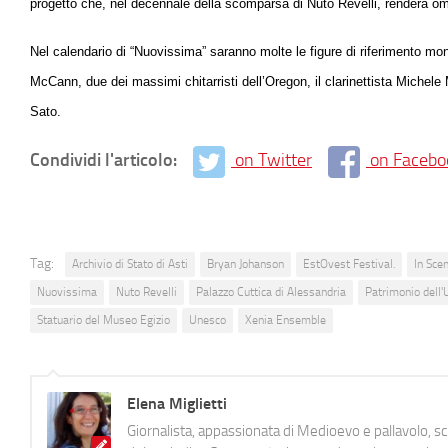
progetto che, nel decennale della scomparsa di Nuto Revelli, renderà om
Nel calendario di “Nuovissima” saranno molte le figure di riferimento m
McCann, due dei massimi chitarristi dell’Oregon, il clarinettista Michele
Sato.
Condividi l'articolo:
on Twitter
on Facebo
Tag:
Archivio di Stato di Asti
Bryan Johanson
EstOvest Festival.
In Sce
Nuovissima
Nuto Revelli
Palazzo Cuttica di Alessandria
Patrimonio dell
Statuario del Museo Egizio
Unesco
Xenia Ensemble
Elena Miglietti
Giornalista, appassionata di Medioevo e pallavolo, 