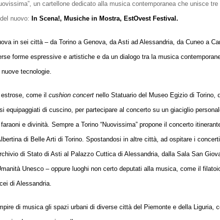
Nuovissima”, un cartellone dedicato alla musica contemporanea che unisce tre
e del nuovo:
In Scena!, Musiche in Mostra, EstOvest Festival.
ova in sei città – da Torino a Genova, da Asti ad Alessandria, da Cuneo a Car
iverse forme espressive e artistiche e da un dialogo tra la musica contempora
 le nuove tecnologie.
d estrose, come il
cushion concert
nello Statuario del Museo Egizio di Torino, 
rsi equipaggiati di cuscino, per partecipare al concerto su un giaciglio personale
faraoni e divinità. Sempre a Torino “Nuovissima” propone il concerto itinerante 
rtina di Belle Arti di Torino. Spostandosi in altre città, ad ospitare i concerti
Archivio di Stato di Asti al Palazzo Cuttica di Alessandria, dalla Sala San Gio
anità Unesco – oppure luoghi non certo deputati alla musica, come il filatoio
icei di Alessandria.
ire di musica gli spazi urbani di diverse città del Piemonte e della Liguria, 