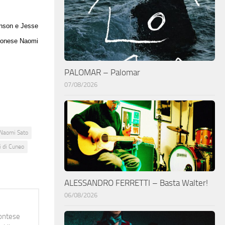
anson e Jesse
apponese Naomi
PALOMAR – Palomar
07/08/2026
Naomi Sato
i di Cuneo
ALESSANDRO FERRETTI – Basta Walter!
06/08/2026
montese