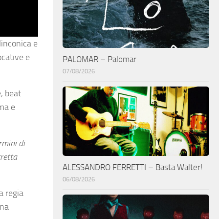
linconica e
ocative e
PALOMAR – Palomar
07/08/2026
, beat
ima e
rmini di
tretta
ALESSANDRO FERRETTI – Basta Walter!
06/08/2026
a regia
ena