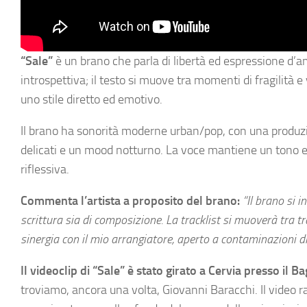
“Sale”
è un brano che parla di libertà ed espressione d
introspettiva; il testo si muove tra momenti di fragilità 
uno stile diretto ed emotivo.
Il brano ha sonorità moderne urban/pop, con una produzi
delicati e un mood notturno. La voce mantiene un tono 
riflessiva.
Commenta l’artista a proposito del brano:
“Il brano si 
scrittura sia di composizione. La tracklist si muoverà tra t
sinergia con il mio arrangiatore, aperto a contaminazioni dive
Il videoclip di “Sale” è stato girato a Cervia presso il 
troviamo, ancora una volta, Giovanni Baracchi. Il video ra