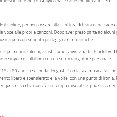
mmersi in un mood nostalgico dalle calde tonalità anni ’70.
 il violino, per poi passare alla scrittura di brani dance verso
o la voce alle proprie canzoni. Dopo aver preso parte ad alcuni 
usica pop con sonorità più leggere e romantiche.
e: per citarne alcuni, artisti come David Guetta, Black Eyed
imo singolo e collabora con un suo arrangiatore personale.
ai 15 ai 60 anni, a seconda dei gusti. Con la sua musica raccon
o libero e spensierato e, a volte, con una punta di ironia. I
 per questo, sa che non c’è un tempo misurabile: può succeder