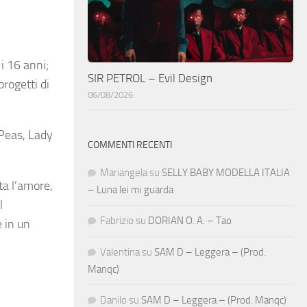
 i 16 anni;
SIR PETROL – Evil Design
progetti di
06/08/2026
 Peas, Lady
COMMENTI RECENTI
Mariangela
su
SELLY BABY MODELLA ITALIA
ta l’amore,
– Luna lei mi guarda
l
Fabrizio
su
DORIAN O. A. – Tao
e in un
Valentina
su
SAM D – Leggera – (Prod.
Manqc)
Danilo
su
SAM D – Leggera – (Prod. Manqc)