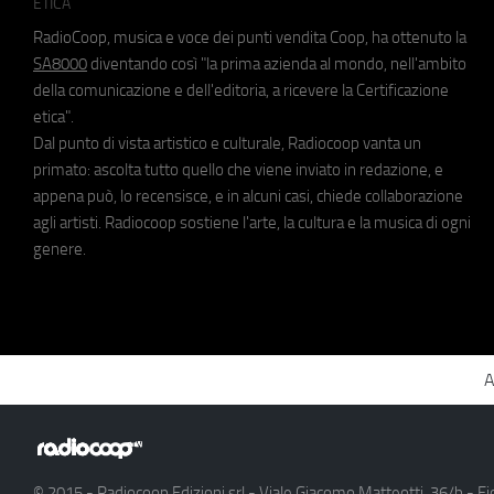
ETICA
RadioCoop, musica e voce dei punti vendita Coop, ha ottenuto la
SA8000
diventando così "la prima azienda al mondo, nell'ambito
della comunicazione e dell'editoria, a ricevere la Certificazione
etica".
Dal punto di vista artistico e culturale, Radiocoop vanta un
primato: ascolta tutto quello che viene inviato in redazione, e
appena può, lo recensisce, e in alcuni casi, chiede collaborazione
agli artisti. Radiocoop sostiene l'arte, la cultura e la musica di ogni
genere.
A
© 2015 - Radiocoop Edizioni srl - Viale Giacomo Matteotti, 36/b - Fi