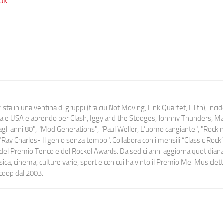
ok
ista in una ventina di gruppi (tra cui Not Moving, Link Quartet, Lilith), inc
uropa e USA e aprendo per Clash, Iggy and the Stooges, Johnny Thunders, 
o dagli anni 80", "Mod Generations", "Paul Weller, L’uomo cangiante", "Rock n
Ray Charles- Il genio senza tempo". Collabora con i mensili “Classic Rock”,
urati del Premio Tenco e del Rockol Awards. Da sedici anni aggiorna quotidia
a, cinema, culture varie, sport e con cui ha vinto il Premio Mei Musiclett
ocoop dal 2003.