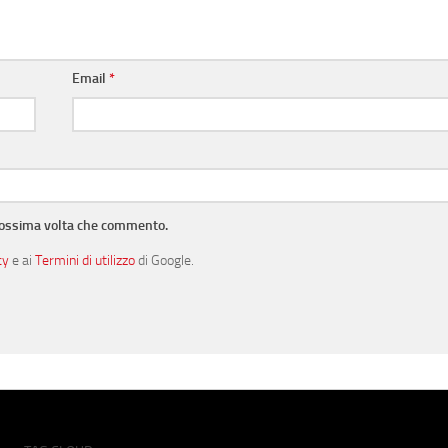
Email
*
prossima volta che commento.
cy
e ai
Termini di utilizzo
di Google.