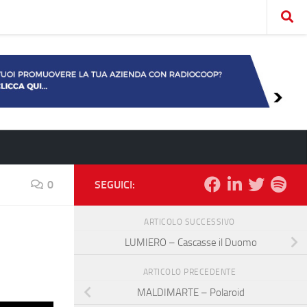
0
SEGUICI:
ARTICOLO SUCCESSIVO
LUMIERO – Cascasse il Duomo
ARTICOLO PRECEDENTE
MALDIMARTE – Polaroid