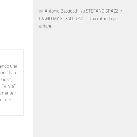
Antonio Bacciocchi
su
STEFANO SPAZZI /
IVANO MAGI GALLUZZI – Una rotonda per
amare
idendo una
Manu Chao
 Goal",
 "Vinile"
namente il
er del