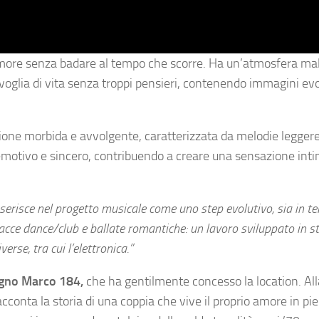
’amore senza badare al tempo che scorre. Ha un’atmosfera ma
e voglia di vita senza troppi pensieri, contenendo immagini ev
one morbida e avvolgente, caratterizzata da melodie leggere
emotivo e sincero, contribuendo a creare una sensazione int
inserisce nel progetto musicale come uno step evolutivo, sia in te
racce dance/club e ballate romantiche: un lavoro sviluppato in s
rse, tra cui l’elettronica.”
Bagno Marco 184,
che ha gentilmente concesso la location. All
cconta la storia di una coppia che vive il proprio amore in pi