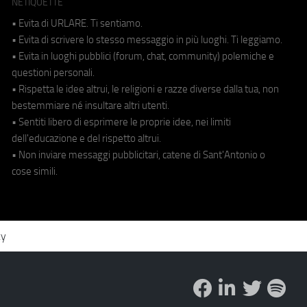
NETIQUETTE
• Evita di URLARE. Ti sentiamo.
• Evita di scrivere lo stesso messaggio in più luoghi. Ti leggiamo.
• Evita in luoghi pubblici (forum, chat, community) polemiche e
questioni personali.
• Rispetta le idee altrui, le religioni e razze diverse dalla tua, non
bestemmiare né insultare altri utenti.
• Sentiti libero di esprimere le proprie idee, nei limiti
dell'educazione e del rispetto altrui.
• Non inviare messaggi pubblicitari, catene di Sant'Antonio o
cose simili.
cy