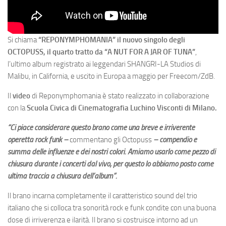
Si chiama
“REPONYMPHOMANIA” il nuovo singolo degli
OCTOPUSS, il quarto tratto da “A NUT FOR A JAR OF TUNA”
,
l’ultimo album registrato ai leggendari SHANGRI-LA Studios di
Malibu, in California, e uscito in Europa a maggio per Freecom/ZdB.
Il
video
di Reponymphomania è stato realizzato in collaborazione
con la
Scuola Civica di Cinematografia Luchino Visconti di Milano.
“Ci piace considerare questo brano come una breve e irriverente
operetta rock funk –
commentano gli Octopuss
– compendio e
summa delle influenze e dei nostri colori. Amiamo usarlo come pezzo di
chiusura durante i concerti dal vivo, per questo lo abbiamo posto come
ultima traccia a chiusura dell’album”.
Il brano incarna completamente il caratteristico sound del trio
italiano che si colloca tra sonorità rock e funk condite con una buona
dose di irriverenza e ilarità. Il brano si costruisce intorno ad un