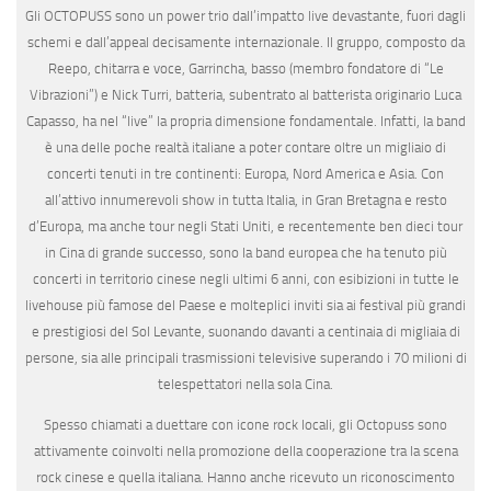
Gli OCTOPUSS sono un power trio dall’impatto live devastante, fuori dagli
schemi e dall’appeal decisamente internazionale. Il gruppo, composto da
Reepo, chitarra e voce, Garrincha, basso (membro fondatore di “Le
Vibrazioni”) e Nick Turri, batteria, subentrato al batterista originario Luca
Capasso, ha nel “live” la propria dimensione fondamentale. Infatti, la band
è una delle poche realtà italiane a poter contare oltre un migliaio di
concerti tenuti in tre continenti: Europa, Nord America e Asia. Con
all’attivo innumerevoli show in tutta Italia, in Gran Bretagna e resto
d’Europa, ma anche tour negli Stati Uniti, e recentemente ben dieci tour
in Cina di grande successo, sono la band europea che ha tenuto più
concerti in territorio cinese negli ultimi 6 anni, con esibizioni in tutte le
livehouse più famose del Paese e molteplici inviti sia ai festival più grandi
e prestigiosi del Sol Levante, suonando davanti a centinaia di migliaia di
persone, sia alle principali trasmissioni televisive superando i 70 milioni di
telespettatori nella sola Cina.
Spesso chiamati a duettare con icone rock locali, gli Octopuss sono
attivamente coinvolti nella promozione della cooperazione tra la scena
rock cinese e quella italiana. Hanno anche ricevuto un riconoscimento