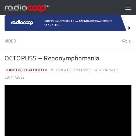
Salta al contenuto
VIDEO
0
OCTOPUSS – Reponymphomania
DI
ANTONIO BACCIOCCHI
· PUBBLICATO
30/11/2022
· AGGIORNATO
28/11/2022