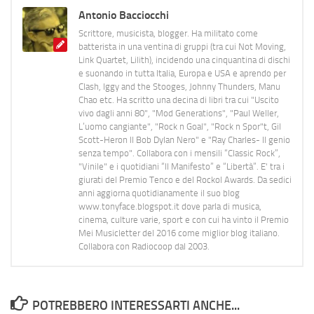
Antonio Bacciocchi
Scrittore, musicista, blogger. Ha militato come
batterista in una ventina di gruppi (tra cui Not Moving,
Link Quartet, Lilith), incidendo una cinquantina di dischi
e suonando in tutta Italia, Europa e USA e aprendo per
Clash, Iggy and the Stooges, Johnny Thunders, Manu
Chao etc. Ha scritto una decina di libri tra cui "Uscito
vivo dagli anni 80", "Mod Generations", "Paul Weller,
L’uomo cangiante", "Rock n Goal", "Rock n Spor"t, Gil
Scott-Heron Il Bob Dylan Nero" e "Ray Charles- Il genio
senza tempo". Collabora con i mensili “Classic Rock”,
"Vinile" e i quotidiani “Il Manifesto” e “Libertà”. E' tra i
giurati del Premio Tenco e del Rockol Awards. Da sedici
anni aggiorna quotidianamente il suo blog
www.tonyface.blogspot.it dove parla di musica,
cinema, culture varie, sport e con cui ha vinto il Premio
Mei Musicletter del 2016 come miglior blog italiano.
Collabora con Radiocoop dal 2003.
POTREBBERO INTERESSARTI ANCHE...