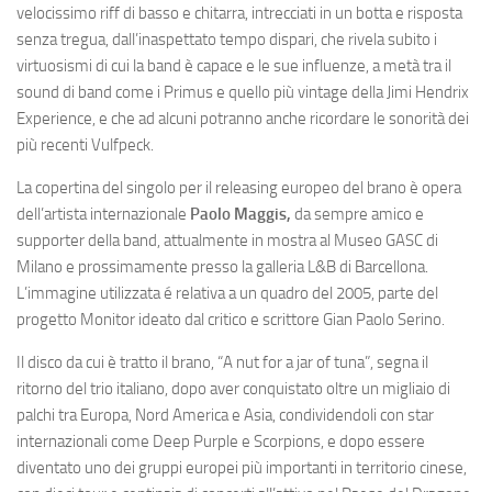
velocissimo riff di basso e chitarra, intrecciati in un botta e risposta
senza tregua, dall’inaspettato tempo dispari, che rivela subito i
virtuosismi di cui la band è capace e le sue influenze, a metà tra il
sound di band come i Primus e quello più vintage della Jimi Hendrix
Experience, e che ad alcuni potranno anche ricordare le sonorità dei
più recenti Vulfpeck.
La copertina del singolo per il releasing europeo del brano è opera
dell’artista internazionale
Paolo Maggis,
da sempre amico e
supporter della band, attualmente in mostra al Museo GASC di
Milano e prossimamente presso la galleria L&B di Barcellona.
L’immagine utilizzata é relativa a un quadro del 2005, parte del
progetto Monitor ideato dal critico e scrittore Gian Paolo Serino.
Il disco da cui è tratto il brano, “A nut for a jar of tuna”, segna il
ritorno del trio italiano, dopo aver conquistato oltre un migliaio di
palchi tra Europa, Nord America e Asia, condividendoli con star
internazionali come Deep Purple e Scorpions, e dopo essere
diventato uno dei gruppi europei più importanti in territorio cinese,