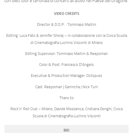
con dieci tour e centinaia di concerti all’attivo nel Paese del Dragone.
VIDEO CREDITS
Director & D.O.P. : Tommaso Martini
Editing: Luca Fato & Jennifer Shoraj – in collaborazione con la Civica Scuola
di Cinematografia Luchino Visconti di Milano
Editing Supervisor: Tommaso Martini & Reepoman
Color & Post: Francesco D’Angelo
Executive & Production Manager: Octopuss
Cast: Reepoman | Garrincha | Nick Turri
Thanx to
Rock’n’ Roll Club – Milano, Davide Mozzanica, Cristiana Donghi, Civica
Scuola di Cinematografia Luchino Visconti
BIO