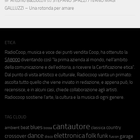
Antonio Bacciocchi
su
STEFANO SPAZZI / IVANO MAGI
GALLUZZI – Una rotonda per amare
ETICA
RadioCoop, musica e voce dei punti vendita Coop, ha ottenuto la
SA8000
diventando così "la prima azienda al mondo, nell'ambito
della comunicazione e dell'editoria, a ricevere la Certificazione etica".
Dal punto di vista artistico e culturale, Radiocoop vanta un primato:
ascolta tutto quello che viene inviato in redazione, e appena può, lo
recensisce, e in alcuni casi, chiede collaborazione agli artisti.
Radiocoop sostiene l'arte, la cultura e la musica di ogni genere.
TAG CLOUD
cantautore
blues
beat
country
ambient
classica
bossa
elettronica
dance
folk
funk
crossover
garage
fusion
disco