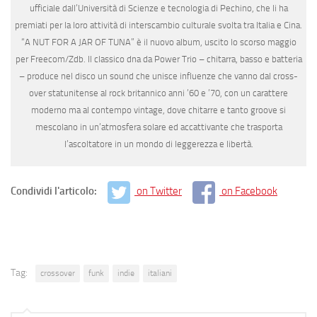
ufficiale dall’Università di Scienze e tecnologia di Pechino, che li ha
premiati per la loro attività di interscambio culturale svolta tra Italia e Cina.
“A NUT FOR A JAR OF TUNA” è il nuovo album, uscito lo scorso maggio
per Freecom/Zdb. Il classico dna da Power Trio – chitarra, basso e batteria
– produce nel disco un sound che unisce influenze che vanno dal cross-
over statunitense al rock britannico anni ’60 e ’70, con un carattere
moderno ma al contempo vintage, dove chitarre e tanto groove si
mescolano in un’atmosfera solare ed accattivante che trasporta
l’ascoltatore in un mondo di leggerezza e libertà.
Condividi l'articolo:
on Twitter
on Facebook
Tag:
crossover
funk
indie
italiani