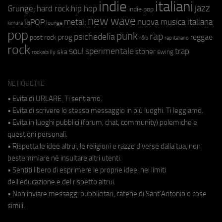
indie
italiani
jazz
hip hop
Grunge;
hard rock
indie pop
new wave
metal;
nuova musica italiana
laPOP
lounge
kimura
pop
punk
rap
psichedelia
reggae
prog
post rock
r&b
rap italiano
rock
soul
sperimentale
trap
stoner
ska
swing
rockabilly
NETIQUETTE
• Evita di URLARE. Ti sentiamo.
• Evita di scrivere lo stesso messaggio in più luoghi. Ti leggiamo.
• Evita in luoghi pubblici (forum, chat, community) polemiche e
questioni personali.
• Rispetta le idee altrui, le religioni e razze diverse dalla tua, non
bestemmiare né insultare altri utenti.
• Sentiti libero di esprimere le proprie idee, nei limiti
dell'educazione e del rispetto altrui.
• Non inviare messaggi pubblicitari, catene di Sant'Antonio o cose
simili.