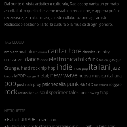
Dal punto di vista artistico e culturale, Radiocoop vanta un primato:
ascolta tutto quello che viene inviato in redazione, e appena può, lo
recensisce, e in alcuni casi, chiede collaborazione agli artisti.
Radiocoop sostiene l'arte, la cultura e la musica di ogni genere.
TAG CLOUD
cantautore
blues
beat
country
ambient
classica
bossa
elettronica
dance
folk
funk
crossover
garage
fusion
disco
indie
italiani
jazz
hip hop
Grunge;
hard rock
indie pop
new wave
metal;
nuova musica italiana
laPOP
lounge
kimura
pop
punk
rap
psichedelia
reggae
prog
post rock
r&b
rap italiano
rock
soul
sperimentale
trap
stoner
ska
swing
rockabilly
NETIQUETTE
• Evita di URLARE. Ti sentiamo.
• Evita di scrivere lo stesso messaggio in più luoghi. Ti leggiamo.