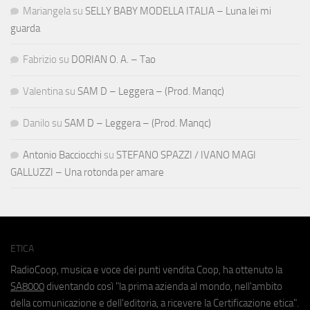
Mariangela
su
SELLY BABY MODELLA ITALIA – Luna lei mi
guarda
Fabrizio
su
DORIAN O. A. – Tao
Valentina
su
SAM D – Leggera – (Prod. Manqc)
Danilo
su
SAM D – Leggera – (Prod. Manqc)
Antonio Bacciocchi
su
STEFANO SPAZZI / IVANO MAGI
GALLUZZI – Una rotonda per amare
ETICA
RadioCoop, musica e voce dei punti vendita Coop, ha ottenuto la
SA8000
diventando così "la prima azienda al mondo, nell'ambito
della comunicazione e dell'editoria, a ricevere la Certificazione etica".