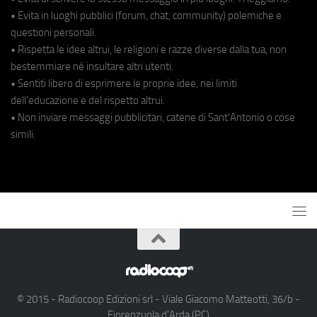
• Evita in luoghi pubblici (forum, chat, community) polemiche e
questioni personali.
• Rispetta le idee altrui, le religioni e razze diverse dalla tua, non
bestemmiare né insultare altri utenti.
• Sentiti libero di esprimere le proprie idee, nei limiti
dell'educazione e del rispetto altrui.
• Non inviare messaggi pubblicitari, catene di Sant'Antonio o cose
simili.
© 2015 - Radiocoop Edizioni srl - Viale Giacomo Matteotti, 36/b -
Fiorenzuola d'Arda (PC)