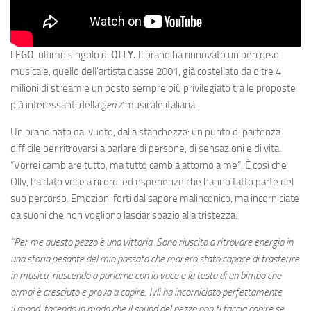
LEGO
, ultimo singolo di
OLLY.
Il brano ha rinnovato un percorso
musicale, quello dell’artista classe 2001, già costellato da oltre 4
milioni di stream e un posto sempre più privilegiato tra le proposte
più interessanti della
gen Z
musicale italiana.
Un brano nato dal vuoto, dalla stanchezza: un punto di partenza
difficile per ritrovarsi a parlare di persone, di sensazioni e di vita.
“Vorrei cambiare tutto, ma tutto cambia attorno a me”. È così che
Olly, ha dato voce a ricordi ed esperienze che hanno fatto parte del
suo percorso. Emozioni forti dal sapore malinconico, ma incorniciate
da suoni che non vogliono lasciar spazio alla tristezza:
“Per me questo pezzo è una vittoria. Sono riuscito a ritrovare energia in
una storia pesante del mio passato che mai ero stato capace di trasferire
in musica, riuscendo a parlarne con la voce e la testa di un bimbo che
ormai è cresciuto e prova a capire. Jvli ha incorniciato perfettamente
il mood, facendo in modo che il sound del pezzo non ti faccia capire se