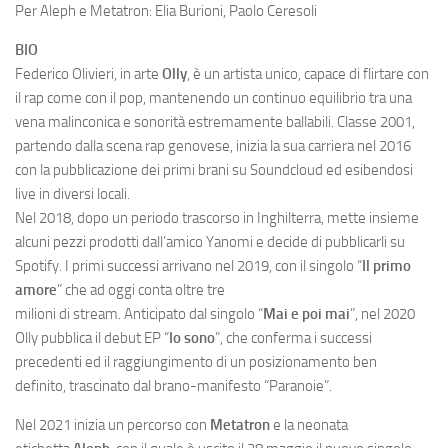
Per Aleph e Metatron: Elia Burioni, Paolo Ceresoli
BIO
Federico Olivieri, in arte
Olly
, è un artista unico, capace di flirtare con
il rap come con il pop, mantenendo un continuo equilibrio tra una
vena malinconica e sonorità estremamente ballabili. Classe 2001,
partendo dalla scena rap genovese, inizia la sua carriera nel 2016
con la pubblicazione dei primi brani su Soundcloud ed esibendosi
live in diversi locali.
Nel 2018, dopo un periodo trascorso in Inghilterra, mette insieme
alcuni pezzi prodotti dall’amico Yanomi e decide di pubblicarli su
Spotify. I primi successi arrivano nel 2019, con il singolo “
Il primo
amore
” che ad oggi conta oltre tre
milioni di stream. Anticipato dal singolo “
Mai e poi mai
”, nel 2020
Olly pubblica il debut EP “
Io sono
”, che conferma i successi
precedenti ed il raggiungimento di un posizionamento ben
definito, trascinato dal brano-manifesto “Paranoie”.
Nel 2021 inizia un percorso con
Metatron
e la neonata