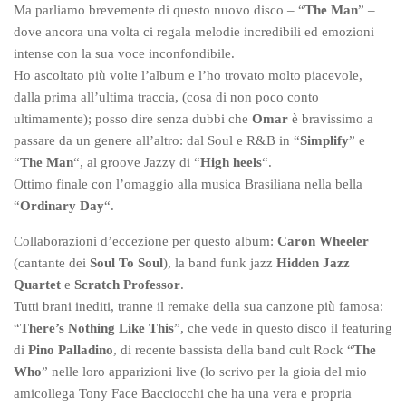
Ma parliamo brevemente di questo nuovo disco – “
The Man
” –
dove ancora una volta ci regala melodie incredibili ed emozioni
intense con la sua voce inconfondibile.
Ho ascoltato più volte l’album e l’ho trovato molto piacevole,
dalla prima all’ultima traccia, (cosa di non poco conto
ultimamente); posso dire senza dubbi che
Omar
è bravissimo a
passare da un genere all’altro: dal Soul e R&B in “
Simplify
” e
“
The Man
“, al groove Jazzy di “
High heels
“.
Ottimo finale con l’omaggio alla musica Brasiliana nella bella
“
Ordinary Day
“.
Collaborazioni d’eccezione per questo album:
Caron Wheeler
(cantante dei
Soul To Soul
), la band funk jazz
Hidden Jazz
Quartet
e
Scratch Professor
.
Tutti brani inediti, tranne il remake della sua canzone più famosa:
“
There’s Nothing Like This
”, che vede in questo disco il featuring
di
Pino Palladino
, di recente bassista della band cult Rock “
The
Who
” nelle loro apparizioni live (lo scrivo per la gioia del mio
amicollega Tony Face Bacciocchi che ha una vera e propria