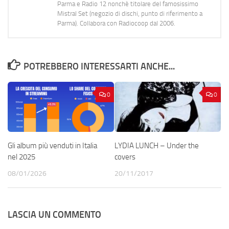
Parma e Radio 12 nonchè titolare del famosissimo
Mistral Set (negozio di dischi, punto di riferimento a
Parma). Collabora con Radiocoop dal 2006.
POTREBBERO INTERESSARTI ANCHE...
0
0
Gli album più venduti in Italia
LYDIA LUNCH – Under the
nel 2025
covers
08/01/2026
20/11/2017
LASCIA UN COMMENTO