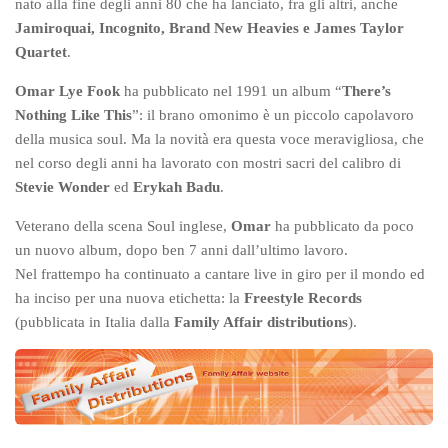
nato alla fine degli anni 80 che ha lanciato, fra gli altri, anche
Jamiroquai, Incognito, Brand New Heavies e James Taylor
Quartet
.
Omar Lye Fook
ha pubblicato nel 1991 un album “
There’s
Nothing Like This
”: il brano omonimo è un piccolo capolavoro
della musica soul. Ma la novità era questa voce meravigliosa, che
nel corso degli anni ha lavorato con mostri sacri del calibro di
Stevie Wonder
ed
Erykah Badu
.
Veterano della scena Soul inglese,
Omar
ha pubblicato da poco
un nuovo album, dopo ben 7 anni dall’ultimo lavoro.
Nel frattempo ha continuato a cantare live in giro per il mondo ed
ha inciso per una nuova etichetta: la
Freestyle Records
(pubblicata in Italia dalla
Family Affair distributions
).