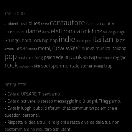
TAG CLOUD
cantautore
blues
beat
country
ambient
classica
bossa
elettronica
dance
folk
funk
crossover
garage
fusion
disco
indie
italiani
jazz
hip hop
Grunge;
hard rock
indie pop
new wave
metal;
nuova musica italiana
laPOP
lounge
kimura
pop
punk
rap
psichedelia
reggae
prog
post rock
r&b
rap italiano
rock
soul
sperimentale
trap
stoner
ska
swing
rockabilly
NETIQUETTE
• Evita di URLARE. Ti sentiamo.
• Evita di scrivere lo stesso messaggio in più luoghi. Ti leggiamo.
• Evita in luoghi pubblici (forum, chat, community) polemiche e
questioni personali.
• Rispetta le idee altrui, le religioni e razze diverse dalla tua, non
bestemmiare né insultare altri utenti.