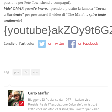
passione per Pete Townshend e compagni).
Vide’ OMAR quant’è bravo
…prendo a prestito la famosa “
Torna
a Surriento
” per presentarvi il video di “
The Man
”…
spira tanto
sentimento
!
{youtube}akZOy9t6
Condividi l'articolo:
on Twitter
on Facebook
Tag:
jazz
r&b
soul
Carlo Maffini
Blogger e DJ freelance dal 1977 in Italia e vice
Presidente dell'Associazione Culturale Vinylistic, è
stato voce radiofonica & Program Director per Radio