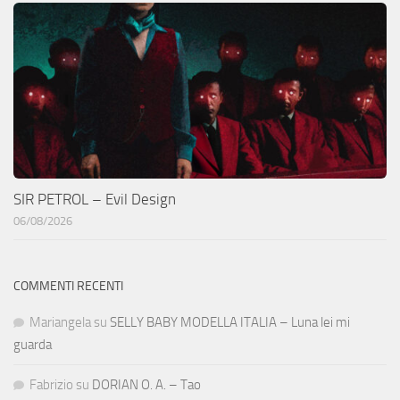
SIR PETROL – Evil Design
06/08/2026
COMMENTI RECENTI
Mariangela
su
SELLY BABY MODELLA ITALIA – Luna lei mi
guarda
Fabrizio
su
DORIAN O. A. – Tao