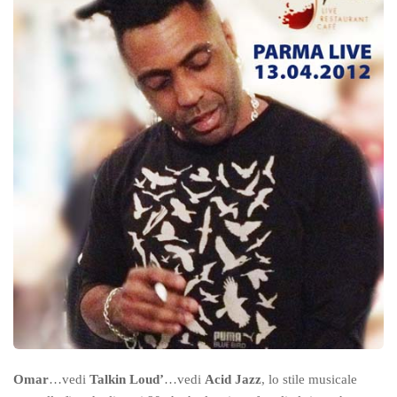
Omar
…vedi
Talkin Loud’
…vedi
Acid Jazz
, lo stile musicale