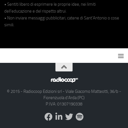
• Sentiti libero di esprimere le proprie idee, nei limiti
dell'educazione e del rispetto altrui.
• Non inviare messaggi pubblicitari, catene di Sant'Antonio o cose
simili.
© 2015 - Radiocoop Edizioni srl - Viale Giacomo Matteotti, 36/b -
Fiorenzuola d'Arda (PC)
P.IVA: 01307190338