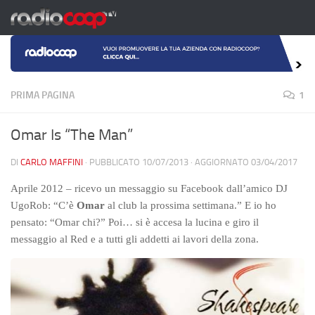
Salta al contenuto
PRIMA PAGINA
1
Omar Is “The Man”
DI
CARLO MAFFINI
· PUBBLICATO
10/07/2013
· AGGIORNATO
03/04/2017
Aprile 2012 – ricevo un messaggio su Facebook dall’amico DJ
UgoRob: “C’è
Omar
al club la prossima settimana.” E io ho
pensato: “Omar chi?” Poi… si è accesa la lucina e giro il
messaggio al Red e a tutti gli addetti ai lavori della zona.