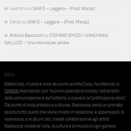
Valentina
su
SAM D – Leggera – (Prod. Manqc)
Danilo
su
SAM D – Leggera – (Prod. Manqc)
Antonio Bacciocchi
su
STEFANO SPAZZI / IVANO MAGI
GALLUZZI – Una rotonda per amare
ETICA
RadioCoop, musica e voce dei punti vendita Coop, ha ottenuto la
SA8000
diventando così "la prima azienda al mondo, nell'ambito
della comunicazione e dell'editoria, a ricevere la Certificazione etica".
Dal punto di vista artistico e culturale, Radiocoop vanta un primato:
ascolta tutto quello che viene inviato in redazione, e appena può, lo
recensisce, e in alcuni casi, chiede collaborazione agli artisti.
Radiocoop sostiene l'arte, la cultura e la musica di ogni genere.